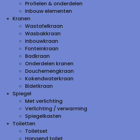
Profielen & onderdelen
Inbouw elementen
Kranen
Wastafelkraan
Wasbakkraan
Inbouwkraan
Fonteinkraan
Badkraan
Onderdelen kranen
Douchemengkraan
Kokendwaterkraan
Bidetkraan
Spiegel
Met verlichting
Verlichting / verwarming
Spiegelkasten
Toiletten
Toiletset
Hangend toilet