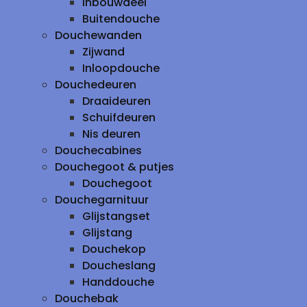
inbouwdeel
Buitendouche
Douchewanden
Zijwand
Inloopdouche
Douchedeuren
Draaideuren
Schuifdeuren
Nis deuren
Douchecabines
Douchegoot & putjes
Douchegoot
Douchegarnituur
Glijstangset
Glijstang
Douchekop
Doucheslang
Handdouche
Douchebak