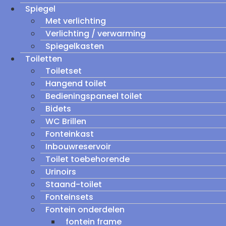
Spiegel
Met verlichting
Verlichting / verwarming
Spiegelkasten
Toiletten
Toiletset
Hangend toilet
Bedieningspaneel toilet
Bidets
WC Brillen
Fonteinkast
Inbouwreservoir
Toilet toebehorende
Urinoirs
Staand-toilet
Fonteinsets
Fontein onderdelen
fontein frame