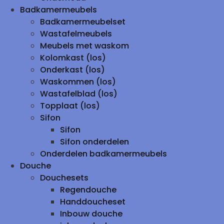
Badkamermeubels
Badkamermeubelset
Wastafelmeubels
Meubels met waskom
Kolomkast (los)
Onderkast (los)
Waskommen (los)
Wastafelblad (los)
Topplaat (los)
Sifon
Sifon
Sifon onderdelen
Onderdelen badkamermeubels
Douche
Douchesets
Regendouche
Handdoucheset
Inbouw douche