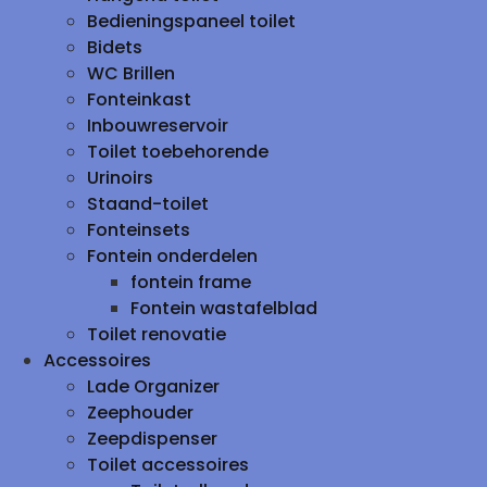
Bedieningspaneel toilet
Bidets
WC Brillen
Fonteinkast
Inbouwreservoir
Toilet toebehorende
Urinoirs
Staand-toilet
Fonteinsets
Fontein onderdelen
fontein frame
Fontein wastafelblad
Toilet renovatie
Accessoires
Lade Organizer
Zeephouder
Zeepdispenser
Toilet accessoires