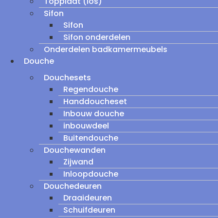
Topplaat (los)
Sifon
Sifon
Sifon onderdelen
Onderdelen badkamermeubels
Douche
Douchesets
Regendouche
Handdoucheset
Inbouw douche
inbouwdeel
Buitendouche
Douchewanden
Zijwand
Inloopdouche
Douchedeuren
Draaideuren
Schuifdeuren