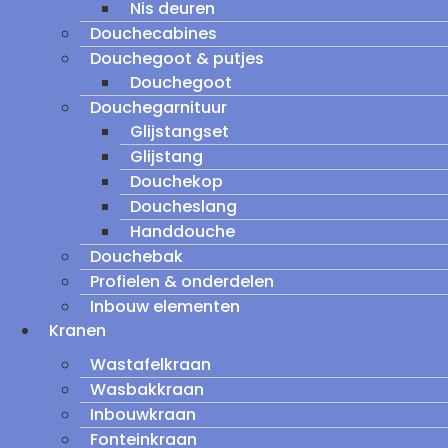
Nis deuren
Douchecabines
Douchegoot & putjes
Douchegoot
Douchegarnituur
Glijstangset
Glijstang
Douchekop
Doucheslang
Handdouche
Douchebak
Profielen & onderdelen
Inbouw elementen
Kranen
Wastafelkraan
Wasbakkraan
Inbouwkraan
Fonteinkraan