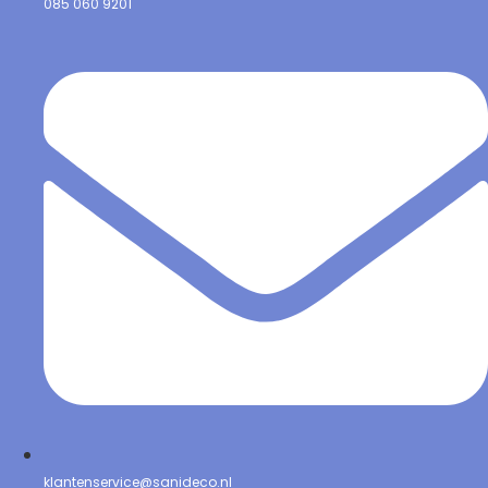
085 060 9201
klantenservice@sanideco.nl