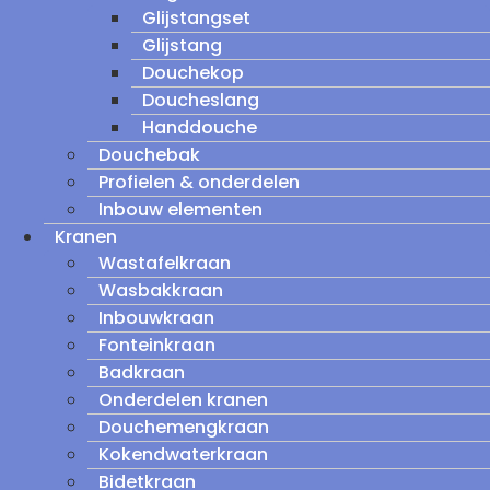
Glijstangset
Glijstang
Douchekop
Doucheslang
Handdouche
Douchebak
Profielen & onderdelen
Inbouw elementen
Kranen
Wastafelkraan
Wasbakkraan
Inbouwkraan
Fonteinkraan
Badkraan
Onderdelen kranen
Douchemengkraan
Kokendwaterkraan
Bidetkraan