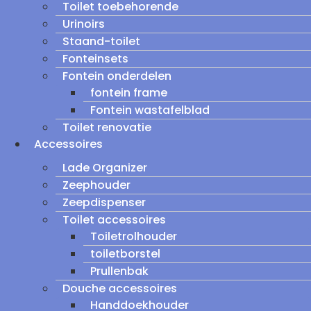
Toilet toebehorende
Urinoirs
Staand-toilet
Fonteinsets
Fontein onderdelen
fontein frame
Fontein wastafelblad
Toilet renovatie
Accessoires
Lade Organizer
Zeephouder
Zeepdispenser
Toilet accessoires
Toiletrolhouder
toiletborstel
Prullenbak
Douche accessoires
Handdoekhouder