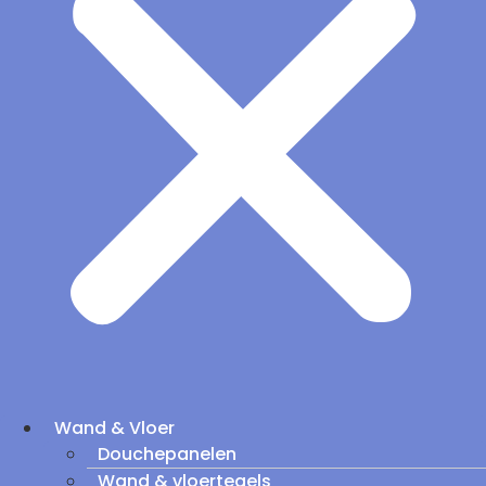
Wand & Vloer
Douchepanelen
Wand & vloertegels