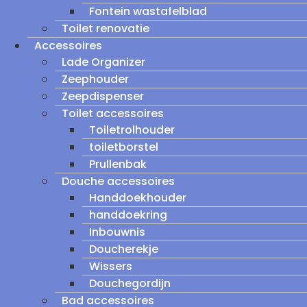
Fontein wastafelblad
Toilet renovatie
Accessoires
Lade Organizer
Zeephouder
Zeepdispenser
Toilet accessoires
Toiletrolhouder
toiletborstel
Prullenbak
Douche accessoires
Handdoekhouder
handdoekring
Inbouwnis
Doucherekje
Wissers
Douchegordijn
Bad accessoires