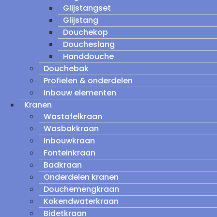
Glijstangset
Glijstang
Douchekop
Doucheslang
Handdouche
Douchebak
Profielen & onderdelen
Inbouw elementen
Kranen
Wastafelkraan
Wasbakkraan
Inbouwkraan
Fonteinkraan
Badkraan
Onderdelen kranen
Douchemengkraan
Kokendwaterkraan
Bidetkraan