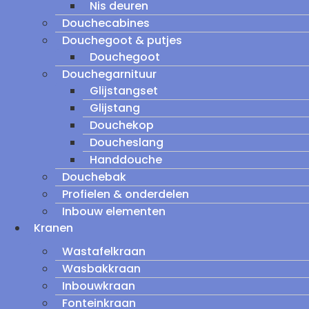
Nis deuren
Douchecabines
Douchegoot & putjes
Douchegoot
Douchegarnituur
Glijstangset
Glijstang
Douchekop
Doucheslang
Handdouche
Douchebak
Profielen & onderdelen
Inbouw elementen
Kranen
Wastafelkraan
Wasbakkraan
Inbouwkraan
Fonteinkraan