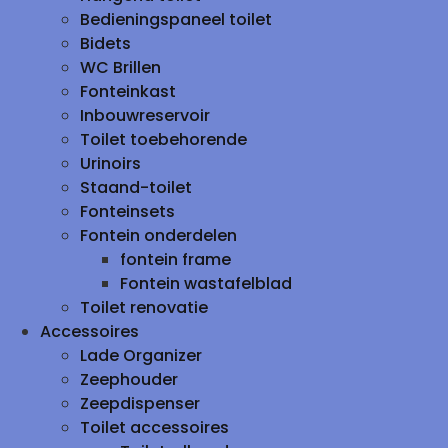
Bedieningspaneel toilet
Bidets
WC Brillen
Fonteinkast
Inbouwreservoir
Toilet toebehorende
Urinoirs
Staand-toilet
Fonteinsets
Fontein onderdelen
fontein frame
Fontein wastafelblad
Toilet renovatie
Accessoires
Lade Organizer
Zeephouder
Zeepdispenser
Toilet accessoires