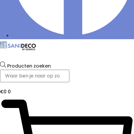
Producten zoeken
€
0
0