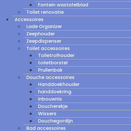
Fontein wastafelblad
Toilet renovatie
Accessoires
Lade Organizer
Zeephouder
Zeepdispenser
Toilet accessoires
Toiletrolhouder
toiletborstel
Prullenbak
Douche accessoires
Handdoekhouder
handdoekring
Inbouwnis
Doucherekje
Wissers
Douchegordijn
Bad accessoires