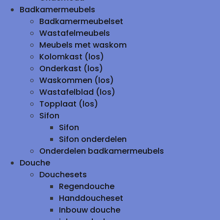
Badkamermeubels
Badkamermeubelset
Wastafelmeubels
Meubels met waskom
Kolomkast (los)
Onderkast (los)
Waskommen (los)
Wastafelblad (los)
Topplaat (los)
Sifon
Sifon
Sifon onderdelen
Onderdelen badkamermeubels
Douche
Douchesets
Regendouche
Handdoucheset
Inbouw douche