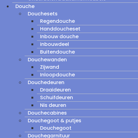
Douche
Douchesets
Regendouche
Handdoucheset
Inbouw douche
inbouwdeel
Buitendouche
Douchewanden
Zijwand
Inloopdouche
Douchedeuren
Draaideuren
Schuifdeuren
Nis deuren
Douchecabines
Douchegoot & putjes
Douchegoot
Douchegarnituur