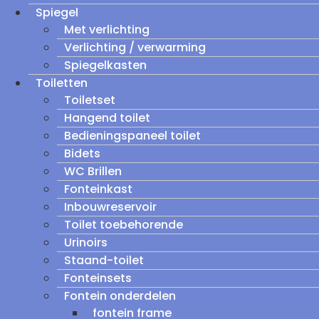
Spiegel
Met verlichting
Verlichting / verwarming
Spiegelkasten
Toiletten
Toiletset
Hangend toilet
Bedieningspaneel toilet
Bidets
WC Brillen
Fonteinkast
Inbouwreservoir
Toilet toebehorende
Urinoirs
Staand-toilet
Fonteinsets
Fontein onderdelen
fontein frame