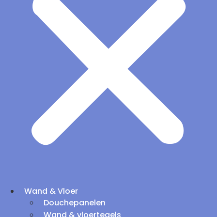
Wand & Vloer
Douchepanelen
Wand & vloertegels