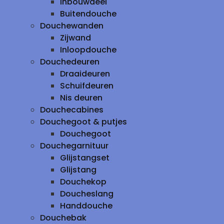
inbouwdeel
Buitendouche
Douchewanden
Zijwand
Inloopdouche
Douchedeuren
Draaideuren
Schuifdeuren
Nis deuren
Douchecabines
Douchegoot & putjes
Douchegoot
Douchegarnituur
Glijstangset
Glijstang
Douchekop
Doucheslang
Handdouche
Douchebak