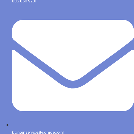
085 060 9201
klantenservice@sanideco.nl