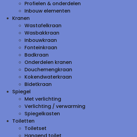
Profielen & onderdelen
Inbouw elementen
Kranen
Wastafelkraan
Wasbakkraan
Inbouwkraan
Fonteinkraan
Badkraan
Onderdelen kranen
Douchemengkraan
Kokendwaterkraan
Bidetkraan
Spiegel
Met verlichting
Verlichting / verwarming
Spiegelkasten
Toiletten
Toiletset
Hangend toilet