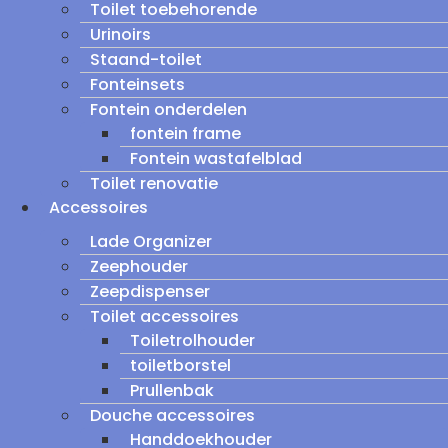
Toilet toebehorende
Urinoirs
Staand-toilet
Fonteinsets
Fontein onderdelen
fontein frame
Fontein wastafelblad
Toilet renovatie
Accessoires
Lade Organizer
Zeephouder
Zeepdispenser
Toilet accessoires
Toiletrolhouder
toiletborstel
Prullenbak
Douche accessoires
Handdoekhouder