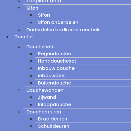
Topplaat (los)
Sifon
Sifon
Sifon onderdelen
Onderdelen badkamermeubels
Douche
Douchesets
Regendouche
Handdoucheset
Inbouw douche
inbouwdeel
Buitendouche
Douchewanden
Zijwand
Inloopdouche
Douchedeuren
Draaideuren
Schuifdeuren