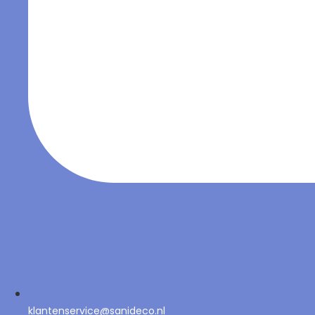
klantenservice@sanideco.nl