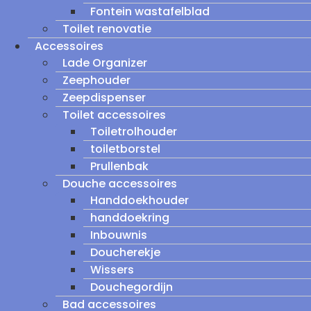
Fontein wastafelblad
Toilet renovatie
Accessoires
Lade Organizer
Zeephouder
Zeepdispenser
Toilet accessoires
Toiletrolhouder
toiletborstel
Prullenbak
Douche accessoires
Handdoekhouder
handdoekring
Inbouwnis
Doucherekje
Wissers
Douchegordijn
Bad accessoires