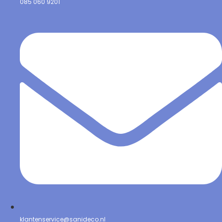
085 060 9201
klantenservice@sanideco.nl