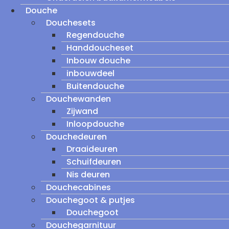
Douche
Douchesets
Regendouche
Handdoucheset
Inbouw douche
inbouwdeel
Buitendouche
Douchewanden
Zijwand
Inloopdouche
Douchedeuren
Draaideuren
Schuifdeuren
Nis deuren
Douchecabines
Douchegoot & putjes
Douchegoot
Douchegarnituur