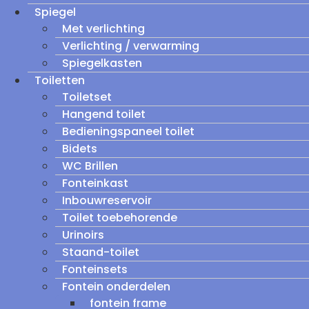
Spiegel
Met verlichting
Verlichting / verwarming
Spiegelkasten
Toiletten
Toiletset
Hangend toilet
Bedieningspaneel toilet
Bidets
WC Brillen
Fonteinkast
Inbouwreservoir
Toilet toebehorende
Urinoirs
Staand-toilet
Fonteinsets
Fontein onderdelen
fontein frame