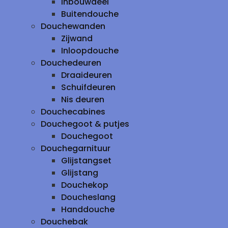
inbouwdeel
Buitendouche
Douchewanden
Zijwand
Inloopdouche
Douchedeuren
Draaideuren
Schuifdeuren
Nis deuren
Douchecabines
Douchegoot & putjes
Douchegoot
Douchegarnituur
Glijstangset
Glijstang
Douchekop
Doucheslang
Handdouche
Douchebak