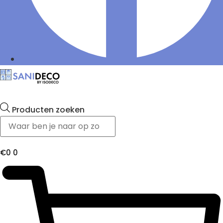
Producten zoeken
€
0
0