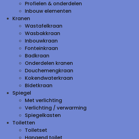
Profielen & onderdelen
Inbouw elementen
Kranen
Wastafelkraan
Wasbakkraan
Inbouwkraan
Fonteinkraan
Badkraan
Onderdelen kranen
Douchemengkraan
Kokendwaterkraan
Bidetkraan
Spiegel
Met verlichting
Verlichting / verwarming
Spiegelkasten
Toiletten
Toiletset
Hangend toilet