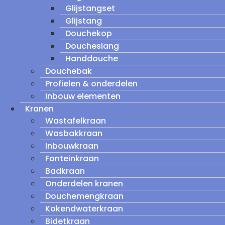
Glijstangset
Glijstang
Douchekop
Doucheslang
Handdouche
Douchebak
Profielen & onderdelen
Inbouw elementen
Kranen
Wastafelkraan
Wasbakkraan
Inbouwkraan
Fonteinkraan
Badkraan
Onderdelen kranen
Douchemengkraan
Kokendwaterkraan
Bidetkraan