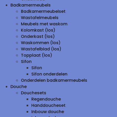
Badkamermeubels
Badkamermeubelset
Wastafelmeubels
Meubels met waskom
Kolomkast (los)
Onderkast (los)
Waskommen (los)
Wastafelblad (los)
Topplaat (los)
Sifon
Sifon
Sifon onderdelen
Onderdelen badkamermeubels
Douche
Douchesets
Regendouche
Handdoucheset
Inbouw douche