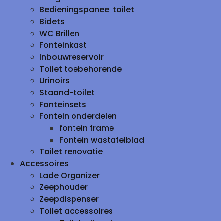
Bedieningspaneel toilet
Bidets
WC Brillen
Fonteinkast
Inbouwreservoir
Toilet toebehorende
Urinoirs
Staand-toilet
Fonteinsets
Fontein onderdelen
fontein frame
Fontein wastafelblad
Toilet renovatie
Accessoires
Lade Organizer
Zeephouder
Zeepdispenser
Toilet accessoires