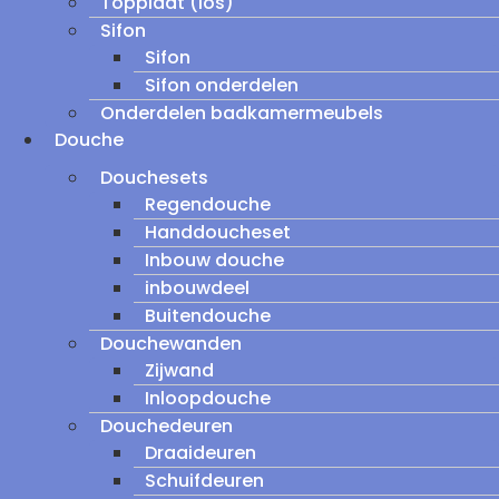
Topplaat (los)
Sifon
Sifon
Sifon onderdelen
Onderdelen badkamermeubels
Douche
Douchesets
Regendouche
Handdoucheset
Inbouw douche
inbouwdeel
Buitendouche
Douchewanden
Zijwand
Inloopdouche
Douchedeuren
Draaideuren
Schuifdeuren