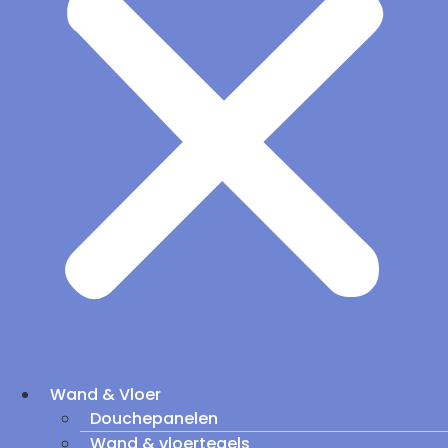
Wand & Vloer
Douchepanelen
Wand & vloertegels