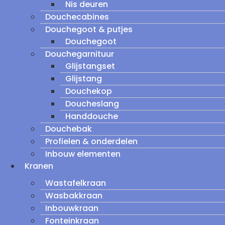
Nis deuren
Douchecabines
Douchegoot & putjes
Douchegoot
Douchegarnituur
Glijstangset
Glijstang
Douchekop
Doucheslang
Handdouche
Douchebak
Profielen & onderdelen
Inbouw elementen
Kranen
Wastafelkraan
Wasbakkraan
Inbouwkraan
Fonteinkraan