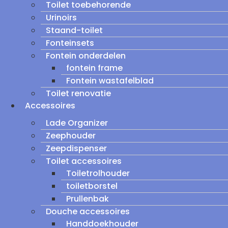
Toilet toebehorende
Urinoirs
Staand-toilet
Fonteinsets
Fontein onderdelen
fontein frame
Fontein wastafelblad
Toilet renovatie
Accessoires
Lade Organizer
Zeephouder
Zeepdispenser
Toilet accessoires
Toiletrolhouder
toiletborstel
Prullenbak
Douche accessoires
Handdoekhouder