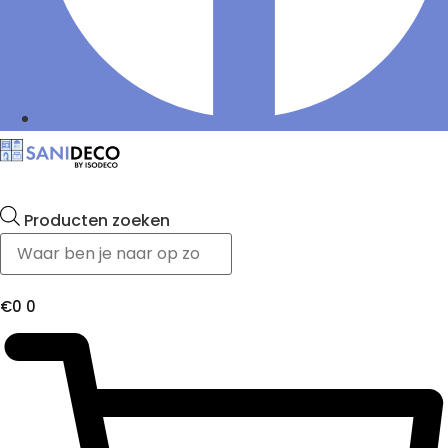
Producten zoeken
€
0
0