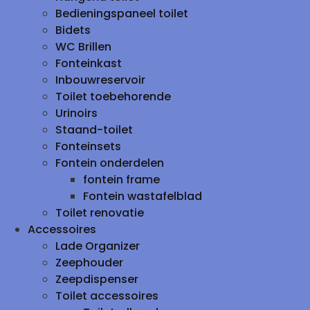
Bedieningspaneel toilet
Bidets
WC Brillen
Fonteinkast
Inbouwreservoir
Toilet toebehorende
Urinoirs
Staand-toilet
Fonteinsets
Fontein onderdelen
fontein frame
Fontein wastafelblad
Toilet renovatie
Accessoires
Lade Organizer
Zeephouder
Zeepdispenser
Toilet accessoires