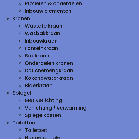
Profielen & onderdelen
Inbouw elementen
Kranen
Wastafelkraan
Wasbakkraan
Inbouwkraan
Fonteinkraan
Badkraan
Onderdelen kranen
Douchemengkraan
Kokendwaterkraan
Bidetkraan
Spiegel
Met verlichting
Verlichting / verwarming
Spiegelkasten
Toiletten
Toiletset
Hangend toilet