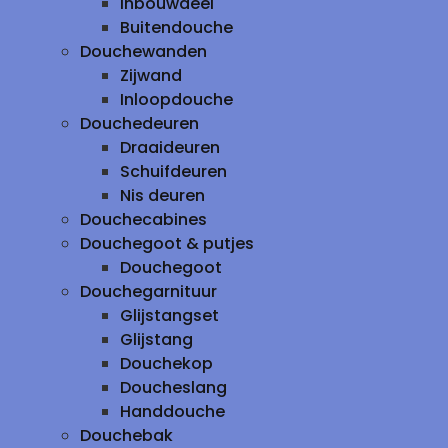
inbouwdeel
Buitendouche
Douchewanden
Zijwand
Inloopdouche
Douchedeuren
Draaideuren
Schuifdeuren
Nis deuren
Douchecabines
Douchegoot & putjes
Douchegoot
Douchegarnituur
Glijstangset
Glijstang
Douchekop
Doucheslang
Handdouche
Douchebak