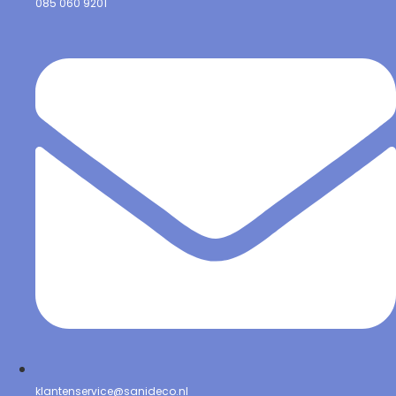
085 060 9201
klantenservice@sanideco.nl