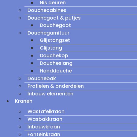
Nis deuren
Douchecabines
Douchegoot & putjes
Douchegoot
Douchegarnituur
Glijstangset
Glijstang
Douchekop
Doucheslang
Handdouche
Douchebak
Profielen & onderdelen
Inbouw elementen
Kranen
Wastafelkraan
Wasbakkraan
Inbouwkraan
Fonteinkraan