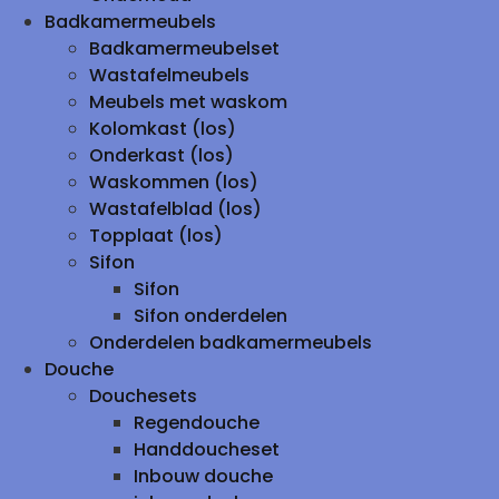
Badkamermeubels
Badkamermeubelset
Wastafelmeubels
Meubels met waskom
Kolomkast (los)
Onderkast (los)
Waskommen (los)
Wastafelblad (los)
Topplaat (los)
Sifon
Sifon
Sifon onderdelen
Onderdelen badkamermeubels
Douche
Douchesets
Regendouche
Handdoucheset
Inbouw douche