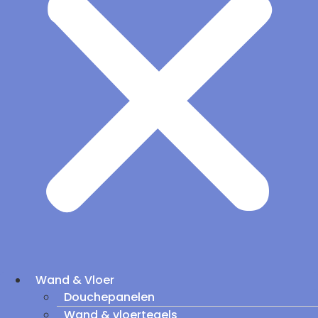
Wand & Vloer
Douchepanelen
Wand & vloertegels