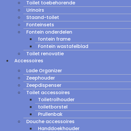
Toilet toebehorende
Urinoirs
Staand-toilet
Fonteinsets
Fontein onderdelen
fontein frame
Fontein wastafelblad
Toilet renovatie
Accessoires
Lade Organizer
Zeephouder
Zeepdispenser
Toilet accessoires
Toiletrolhouder
toiletborstel
Prullenbak
Douche accessoires
Handdoekhouder