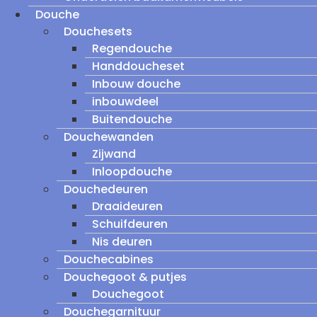
Douche
Douchesets
Regendouche
Handdoucheset
Inbouw douche
inbouwdeel
Buitendouche
Douchewanden
Zijwand
Inloopdouche
Douchedeuren
Draaideuren
Schuifdeuren
Nis deuren
Douchecabines
Douchegoot & putjes
Douchegoot
Douchegarnituur