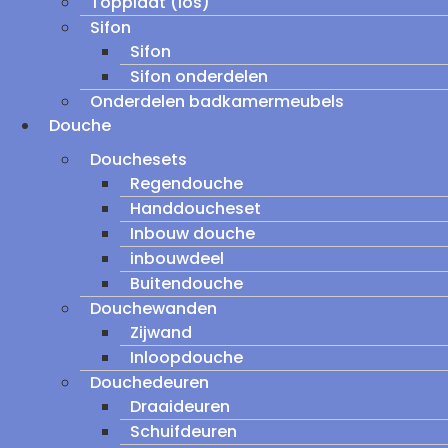
Topplaat (los)
Sifon
Sifon
Sifon onderdelen
Onderdelen badkamermeubels
Douche
Douchesets
Regendouche
Handdoucheset
Inbouw douche
inbouwdeel
Buitendouche
Douchewanden
Zijwand
Inloopdouche
Douchedeuren
Draaideuren
Schuifdeuren