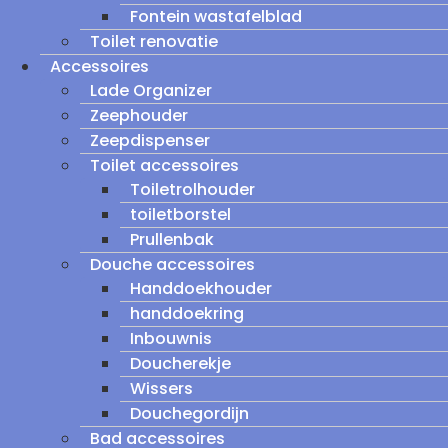
Fontein wastafelblad
Toilet renovatie
Accessoires
Lade Organizer
Zeephouder
Zeepdispenser
Toilet accessoires
Toiletrolhouder
toiletborstel
Prullenbak
Douche accessoires
Handdoekhouder
handdoekring
Inbouwnis
Doucherekje
Wissers
Douchegordijn
Bad accessoires