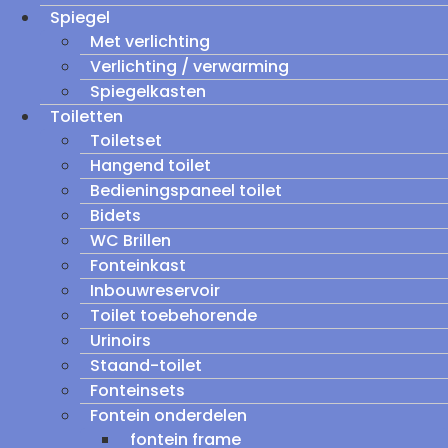
Spiegel
Met verlichting
Verlichting / verwarming
Spiegelkasten
Toiletten
Toiletset
Hangend toilet
Bedieningspaneel toilet
Bidets
WC Brillen
Fonteinkast
Inbouwreservoir
Toilet toebehorende
Urinoirs
Staand-toilet
Fonteinsets
Fontein onderdelen
fontein frame