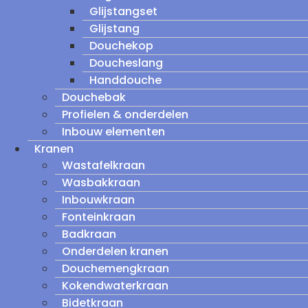
Glijstangset
Glijstang
Douchekop
Doucheslang
Handdouche
Douchebak
Profielen & onderdelen
Inbouw elementen
Kranen
Wastafelkraan
Wasbakkraan
Inbouwkraan
Fonteinkraan
Badkraan
Onderdelen kranen
Douchemengkraan
Kokendwaterkraan
Bidetkraan