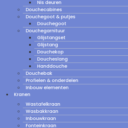
Nis deuren
Douchecabines
Douchegoot & putjes
Douchegoot
Douchegarnituur
Glijstangset
Glijstang
Douchekop
Doucheslang
Handdouche
Douchebak
Profielen & onderdelen
Inbouw elementen
Kranen
Wastafelkraan
Wasbakkraan
Inbouwkraan
Fonteinkraan