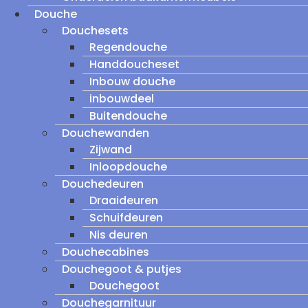
Douche
Douchesets
Regendouche
Handdoucheset
Inbouw douche
inbouwdeel
Buitendouche
Douchewanden
Zijwand
Inloopdouche
Douchedeuren
Draaideuren
Schuifdeuren
Nis deuren
Douchecabines
Douchegoot & putjes
Douchegoot
Douchegarnituur