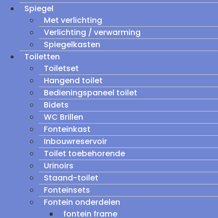
Spiegel
Met verlichting
Verlichting / verwarming
Spiegelkasten
Toiletten
Toiletset
Hangend toilet
Bedieningspaneel toilet
Bidets
WC Brillen
Fonteinkast
Inbouwreservoir
Toilet toebehorende
Urinoirs
Staand-toilet
Fonteinsets
Fontein onderdelen
fontein frame