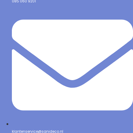
085 060 9201
klantenservice@sanideco.nl