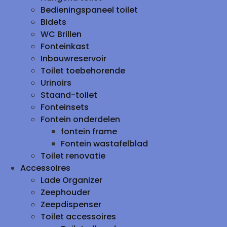
Bedieningspaneel toilet
Bidets
WC Brillen
Fonteinkast
Inbouwreservoir
Toilet toebehorende
Urinoirs
Staand-toilet
Fonteinsets
Fontein onderdelen
fontein frame
Fontein wastafelblad
Toilet renovatie
Accessoires
Lade Organizer
Zeephouder
Zeepdispenser
Toilet accessoires