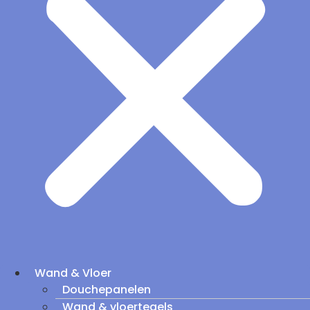
Wand & Vloer
Douchepanelen
Wand & vloertegels