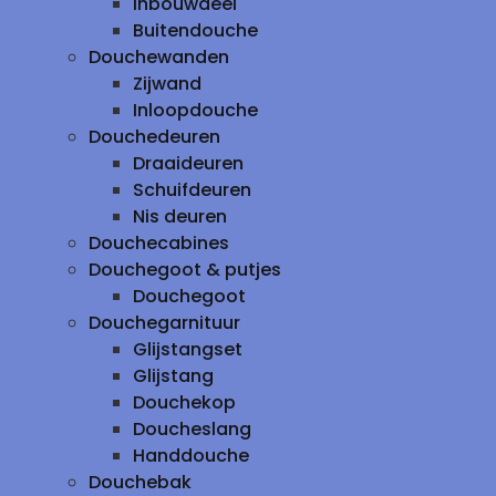
inbouwdeel
Buitendouche
Douchewanden
Zijwand
Inloopdouche
Douchedeuren
Draaideuren
Schuifdeuren
Nis deuren
Douchecabines
Douchegoot & putjes
Douchegoot
Douchegarnituur
Glijstangset
Glijstang
Douchekop
Doucheslang
Handdouche
Douchebak