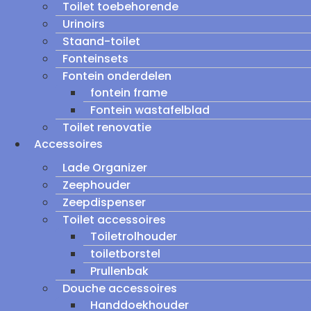
Toilet toebehorende
Urinoirs
Staand-toilet
Fonteinsets
Fontein onderdelen
fontein frame
Fontein wastafelblad
Toilet renovatie
Accessoires
Lade Organizer
Zeephouder
Zeepdispenser
Toilet accessoires
Toiletrolhouder
toiletborstel
Prullenbak
Douche accessoires
Handdoekhouder