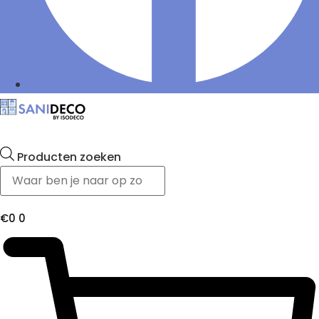
Producten zoeken
€
0
0