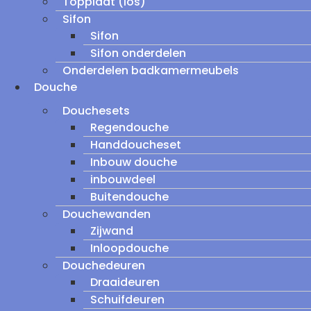
Topplaat (los)
Sifon
Sifon
Sifon onderdelen
Onderdelen badkamermeubels
Douche
Douchesets
Regendouche
Handdoucheset
Inbouw douche
inbouwdeel
Buitendouche
Douchewanden
Zijwand
Inloopdouche
Douchedeuren
Draaideuren
Schuifdeuren