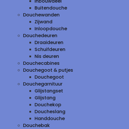
inbouwdeel
Buitendouche
Douchewanden
Zijwand
Inloopdouche
Douchedeuren
Draaideuren
Schuifdeuren
Nis deuren
Douchecabines
Douchegoot & putjes
Douchegoot
Douchegarnituur
Glijstangset
Glijstang
Douchekop
Doucheslang
Handdouche
Douchebak