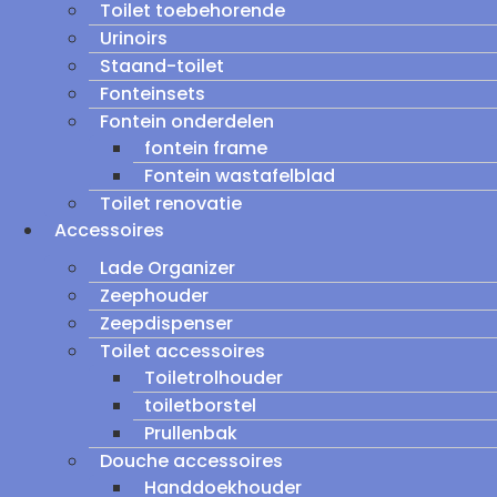
Toilet toebehorende
Urinoirs
Staand-toilet
Fonteinsets
Fontein onderdelen
fontein frame
Fontein wastafelblad
Toilet renovatie
Accessoires
Lade Organizer
Zeephouder
Zeepdispenser
Toilet accessoires
Toiletrolhouder
toiletborstel
Prullenbak
Douche accessoires
Handdoekhouder