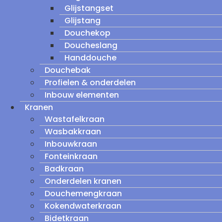
Glijstangset
Glijstang
Douchekop
Doucheslang
Handdouche
Douchebak
Profielen & onderdelen
Inbouw elementen
Kranen
Wastafelkraan
Wasbakkraan
Inbouwkraan
Fonteinkraan
Badkraan
Onderdelen kranen
Douchemengkraan
Kokendwaterkraan
Bidetkraan