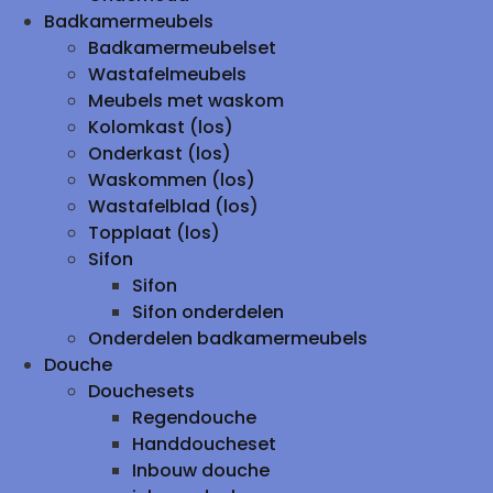
Badkamermeubels
Badkamermeubelset
Wastafelmeubels
Meubels met waskom
Kolomkast (los)
Onderkast (los)
Waskommen (los)
Wastafelblad (los)
Topplaat (los)
Sifon
Sifon
Sifon onderdelen
Onderdelen badkamermeubels
Douche
Douchesets
Regendouche
Handdoucheset
Inbouw douche