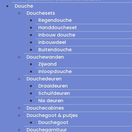
Douche
Douchesets
Regendouche
Handdoucheset
Inbouw douche
inbouwdeel
Buitendouche
Douchewanden
Zijwand
Inloopdouche
Douchedeuren
Draaideuren
Schuifdeuren
Nis deuren
Douchecabines
Douchegoot & putjes
Douchegoot
Douchegarnituur