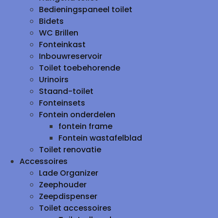
Bedieningspaneel toilet
Bidets
WC Brillen
Fonteinkast
Inbouwreservoir
Toilet toebehorende
Urinoirs
Staand-toilet
Fonteinsets
Fontein onderdelen
fontein frame
Fontein wastafelblad
Toilet renovatie
Accessoires
Lade Organizer
Zeephouder
Zeepdispenser
Toilet accessoires