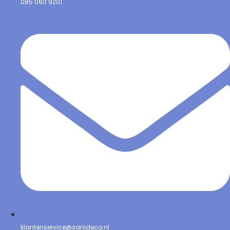
085 060 9201
klantenservice@sanideco.nl