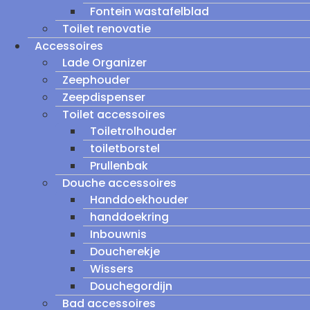
Fontein wastafelblad
Toilet renovatie
Accessoires
Lade Organizer
Zeephouder
Zeepdispenser
Toilet accessoires
Toiletrolhouder
toiletborstel
Prullenbak
Douche accessoires
Handdoekhouder
handdoekring
Inbouwnis
Doucherekje
Wissers
Douchegordijn
Bad accessoires