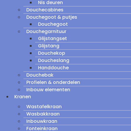
Nis deuren
Douchecabines
Douchegoot & putjes
Douchegoot
Douchegarnituur
Glijstangset
Glijstang
Douchekop
Doucheslang
Handdouche
Douchebak
Profielen & onderdelen
Inbouw elementen
Kranen
Wastafelkraan
Wasbakkraan
Inbouwkraan
Fonteinkraan