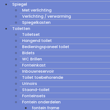
Spiegel
Met verlichting
Verlichting / verwarming
Spiegelkasten
Toiletten
Toiletset
Hangend toilet
Bedieningspaneel toilet
Bidets
WC Brillen
Fonteinkast
Inbouwreservoir
Toilet toebehorende
Urinoirs
Staand-toilet
Fonteinsets
Fontein onderdelen
fontein frame