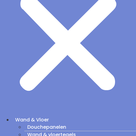
Wand & Vloer
Douchepanelen
Wand & vloertegels