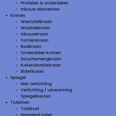
Profielen & onderdelen
Inbouw elementen
Kranen
Wastafelkraan
Wasbakkraan
Inbouwkraan
Fonteinkraan
Badkraan
Onderdelen kranen
Douchemengkraan
Kokendwaterkraan
Bidetkraan
Spiegel
Met verlichting
Verlichting / verwarming
Spiegelkasten
Toiletten
Toiletset
Hangend toilet