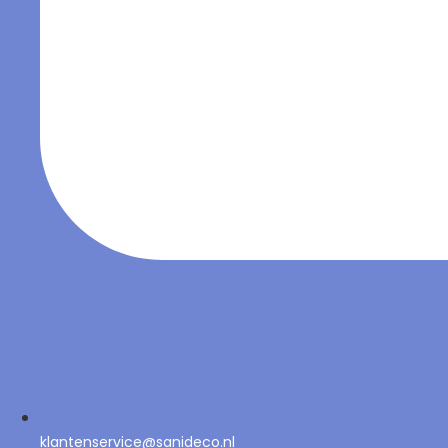
klantenservice@sanideco.nl