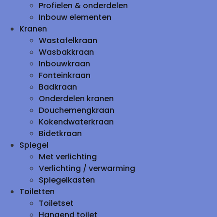
Profielen & onderdelen
Inbouw elementen
Kranen
Wastafelkraan
Wasbakkraan
Inbouwkraan
Fonteinkraan
Badkraan
Onderdelen kranen
Douchemengkraan
Kokendwaterkraan
Bidetkraan
Spiegel
Met verlichting
Verlichting / verwarming
Spiegelkasten
Toiletten
Toiletset
Hangend toilet