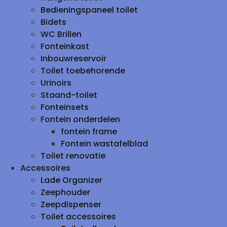
Bedieningspaneel toilet
Bidets
WC Brillen
Fonteinkast
Inbouwreservoir
Toilet toebehorende
Urinoirs
Staand-toilet
Fonteinsets
Fontein onderdelen
fontein frame
Fontein wastafelblad
Toilet renovatie
Accessoires
Lade Organizer
Zeephouder
Zeepdispenser
Toilet accessoires