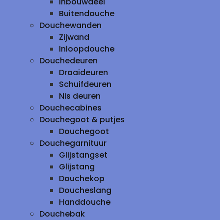
inbouwdeel
Buitendouche
Douchewanden
Zijwand
Inloopdouche
Douchedeuren
Draaideuren
Schuifdeuren
Nis deuren
Douchecabines
Douchegoot & putjes
Douchegoot
Douchegarnituur
Glijstangset
Glijstang
Douchekop
Doucheslang
Handdouche
Douchebak