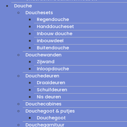
Douche
Douchesets
Regendouche
Handdoucheset
Inbouw douche
inbouwdeel
Buitendouche
Douchewanden
Zijwand
Inloopdouche
Douchedeuren
Draaideuren
Schuifdeuren
Nis deuren
Douchecabines
Douchegoot & putjes
Douchegoot
Douchegarnituur