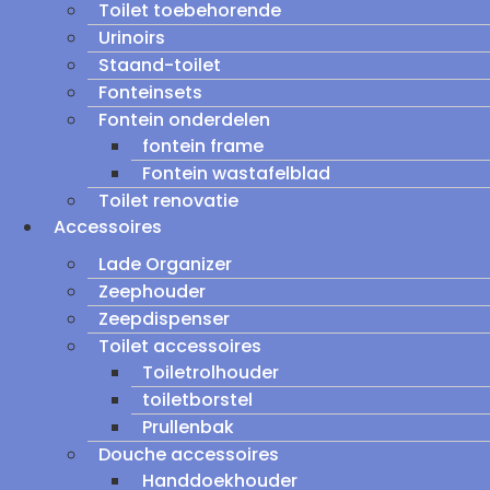
Toilet toebehorende
Urinoirs
Staand-toilet
Fonteinsets
Fontein onderdelen
fontein frame
Fontein wastafelblad
Toilet renovatie
Accessoires
Lade Organizer
Zeephouder
Zeepdispenser
Toilet accessoires
Toiletrolhouder
toiletborstel
Prullenbak
Douche accessoires
Handdoekhouder