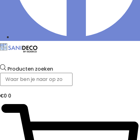
Producten zoeken
€
0
0