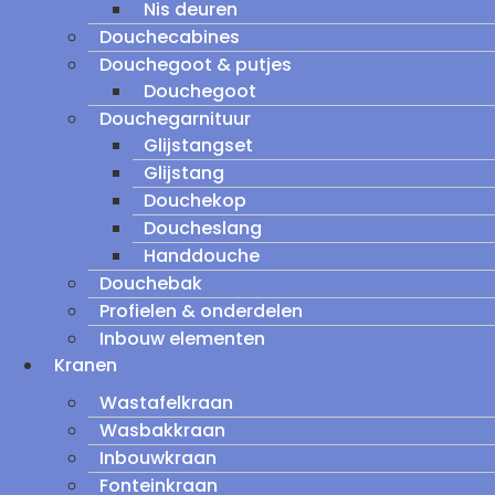
Nis deuren
Douchecabines
Douchegoot & putjes
Douchegoot
Douchegarnituur
Glijstangset
Glijstang
Douchekop
Doucheslang
Handdouche
Douchebak
Profielen & onderdelen
Inbouw elementen
Kranen
Wastafelkraan
Wasbakkraan
Inbouwkraan
Fonteinkraan