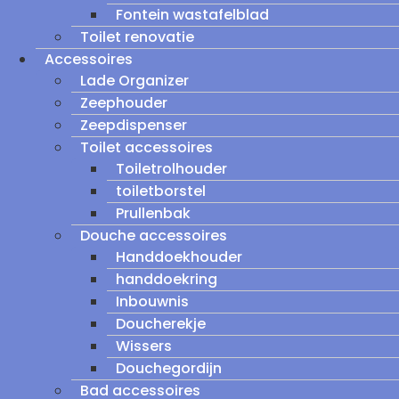
Fontein wastafelblad
Toilet renovatie
Accessoires
Lade Organizer
Zeephouder
Zeepdispenser
Toilet accessoires
Toiletrolhouder
toiletborstel
Prullenbak
Douche accessoires
Handdoekhouder
handdoekring
Inbouwnis
Doucherekje
Wissers
Douchegordijn
Bad accessoires