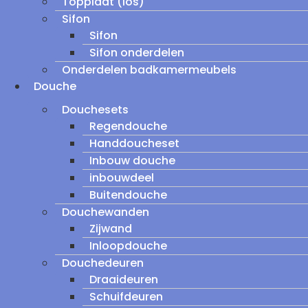
Topplaat (los)
Sifon
Sifon
Sifon onderdelen
Onderdelen badkamermeubels
Douche
Douchesets
Regendouche
Handdoucheset
Inbouw douche
inbouwdeel
Buitendouche
Douchewanden
Zijwand
Inloopdouche
Douchedeuren
Draaideuren
Schuifdeuren