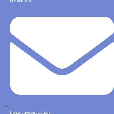
085 060 9201
klantenservice@sanideco.nl