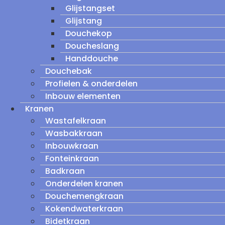
Glijstangset
Glijstang
Douchekop
Doucheslang
Handdouche
Douchebak
Profielen & onderdelen
Inbouw elementen
Kranen
Wastafelkraan
Wasbakkraan
Inbouwkraan
Fonteinkraan
Badkraan
Onderdelen kranen
Douchemengkraan
Kokendwaterkraan
Bidetkraan