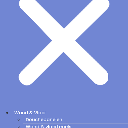
Wand & Vloer
Douchepanelen
Wand & vloertegels