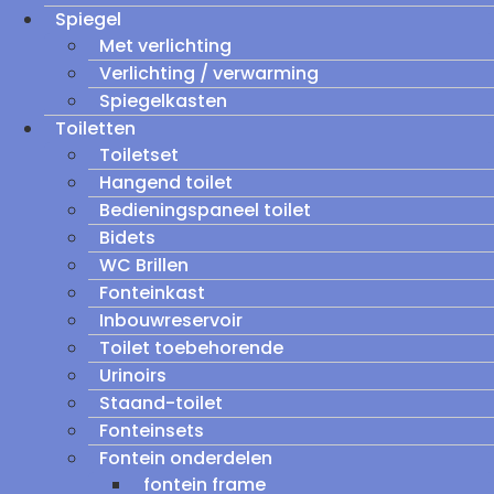
Spiegel
Met verlichting
Verlichting / verwarming
Spiegelkasten
Toiletten
Toiletset
Hangend toilet
Bedieningspaneel toilet
Bidets
WC Brillen
Fonteinkast
Inbouwreservoir
Toilet toebehorende
Urinoirs
Staand-toilet
Fonteinsets
Fontein onderdelen
fontein frame