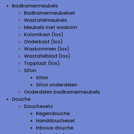
Badkamermeubels
Badkamermeubelset
Wastafelmeubels
Meubels met waskom
Kolomkast (los)
Onderkast (los)
Waskommen (los)
Wastafelblad (los)
Topplaat (los)
Sifon
Sifon
Sifon onderdelen
Onderdelen badkamermeubels
Douche
Douchesets
Regendouche
Handdoucheset
Inbouw douche