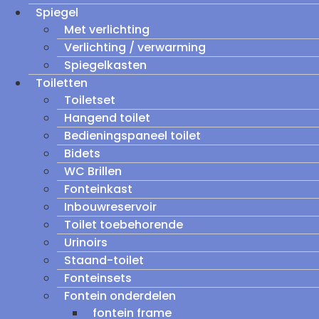
Spiegel
Met verlichting
Verlichting / verwarming
Spiegelkasten
Toiletten
Toiletset
Hangend toilet
Bedieningspaneel toilet
Bidets
WC Brillen
Fonteinkast
Inbouwreservoir
Toilet toebehorende
Urinoirs
Staand-toilet
Fonteinsets
Fontein onderdelen
fontein frame