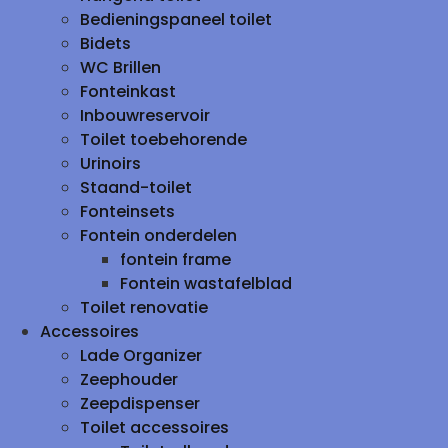
Bedieningspaneel toilet
Bidets
WC Brillen
Fonteinkast
Inbouwreservoir
Toilet toebehorende
Urinoirs
Staand-toilet
Fonteinsets
Fontein onderdelen
fontein frame
Fontein wastafelblad
Toilet renovatie
Accessoires
Lade Organizer
Zeephouder
Zeepdispenser
Toilet accessoires