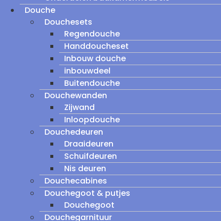
Douche
Douchesets
Regendouche
Handdoucheset
Inbouw douche
inbouwdeel
Buitendouche
Douchewanden
Zijwand
Inloopdouche
Douchedeuren
Draaideuren
Schuifdeuren
Nis deuren
Douchecabines
Douchegoot & putjes
Douchegoot
Douchegarnituur