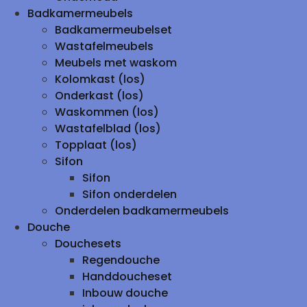
Badkamermeubels
Badkamermeubelset
Wastafelmeubels
Meubels met waskom
Kolomkast (los)
Onderkast (los)
Waskommen (los)
Wastafelblad (los)
Topplaat (los)
Sifon
Sifon
Sifon onderdelen
Onderdelen badkamermeubels
Douche
Douchesets
Regendouche
Handdoucheset
Inbouw douche