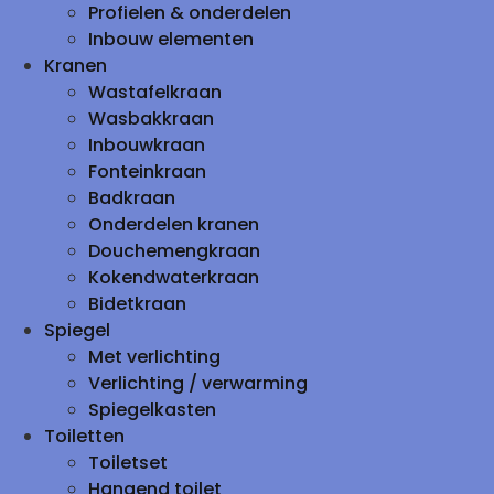
Profielen & onderdelen
Inbouw elementen
Kranen
Wastafelkraan
Wasbakkraan
Inbouwkraan
Fonteinkraan
Badkraan
Onderdelen kranen
Douchemengkraan
Kokendwaterkraan
Bidetkraan
Spiegel
Met verlichting
Verlichting / verwarming
Spiegelkasten
Toiletten
Toiletset
Hangend toilet