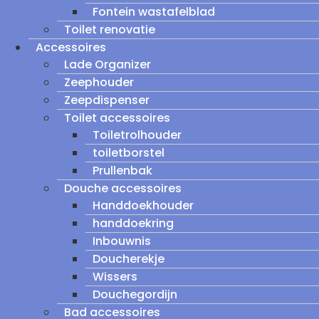
Fontein wastafelblad
Toilet renovatie
Accessoires
Lade Organizer
Zeephouder
Zeepdispenser
Toilet accessoires
Toiletrolhouder
toiletborstel
Prullenbak
Douche accessoires
Handdoekhouder
handdoekring
Inbouwnis
Doucherekje
Wissers
Douchegordijn
Bad accessoires