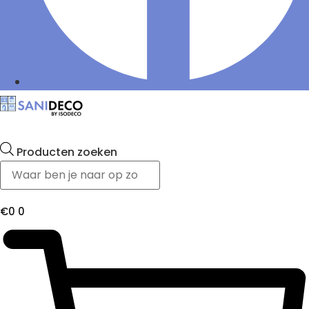
Producten zoeken
€
0
0