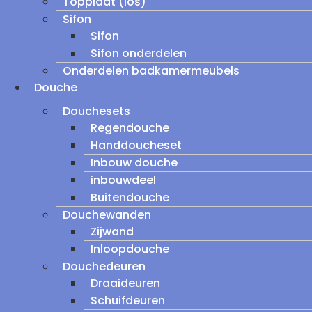
Topplaat (los)
Sifon
Sifon
Sifon onderdelen
Onderdelen badkamermeubels
Douche
Douchesets
Regendouche
Handdoucheset
Inbouw douche
inbouwdeel
Buitendouche
Douchewanden
Zijwand
Inloopdouche
Douchedeuren
Draaideuren
Schuifdeuren