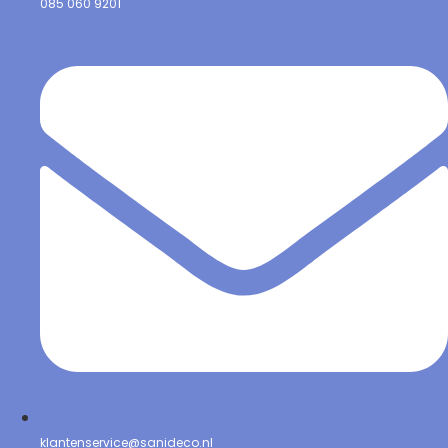
085 060 9201
klantenservice@sanideco.nl