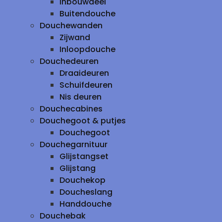
inbouwdeel
Buitendouche
Douchewanden
Zijwand
Inloopdouche
Douchedeuren
Draaideuren
Schuifdeuren
Nis deuren
Douchecabines
Douchegoot & putjes
Douchegoot
Douchegarnituur
Glijstangset
Glijstang
Douchekop
Doucheslang
Handdouche
Douchebak