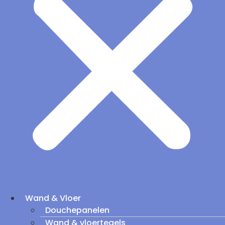
Wand & Vloer
Douchepanelen
Wand & vloertegels