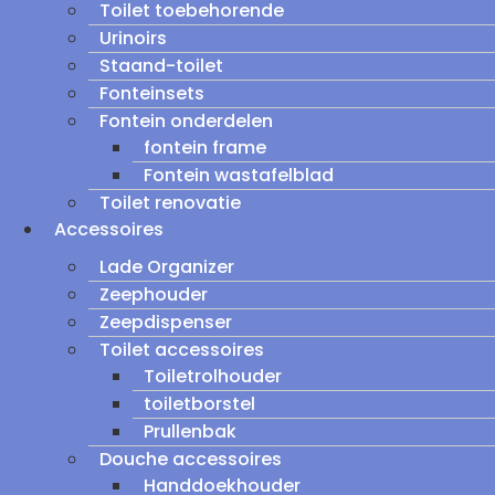
Toilet toebehorende
Urinoirs
Staand-toilet
Fonteinsets
Fontein onderdelen
fontein frame
Fontein wastafelblad
Toilet renovatie
Accessoires
Lade Organizer
Zeephouder
Zeepdispenser
Toilet accessoires
Toiletrolhouder
toiletborstel
Prullenbak
Douche accessoires
Handdoekhouder