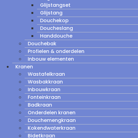
Glijstangset
Glijstang
Douchekop
Doucheslang
Handdouche
Douchebak
Profielen & onderdelen
Inbouw elementen
Kranen
Wastafelkraan
Wasbakkraan
Inbouwkraan
Fonteinkraan
Badkraan
Onderdelen kranen
Douchemengkraan
Kokendwaterkraan
Bidetkraan