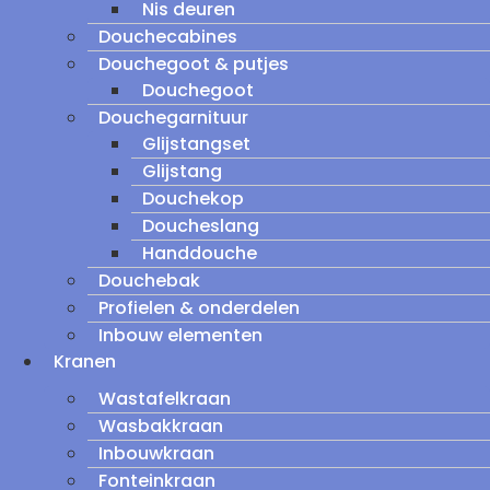
Nis deuren
Douchecabines
Douchegoot & putjes
Douchegoot
Douchegarnituur
Glijstangset
Glijstang
Douchekop
Doucheslang
Handdouche
Douchebak
Profielen & onderdelen
Inbouw elementen
Kranen
Wastafelkraan
Wasbakkraan
Inbouwkraan
Fonteinkraan