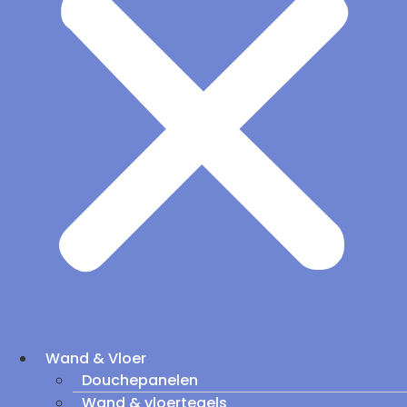
Wand & Vloer
Douchepanelen
Wand & vloertegels