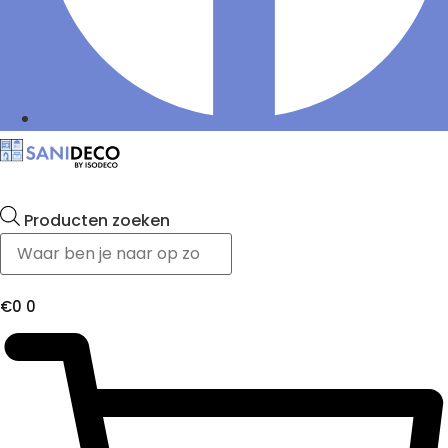
Producten zoeken
€
0
0