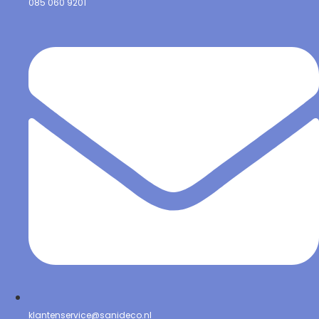
085 060 9201
klantenservice@sanideco.nl