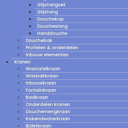
Glijstangset
Glijstang
Douchekop
Doucheslang
Handdouche
Douchebak
Profielen & onderdelen
Inbouw elementen
Kranen
Wastafelkraan
Wasbakkraan
Inbouwkraan
Fonteinkraan
Badkraan
Onderdelen kranen
Douchemengkraan
Kokendwaterkraan
Bidetkraan