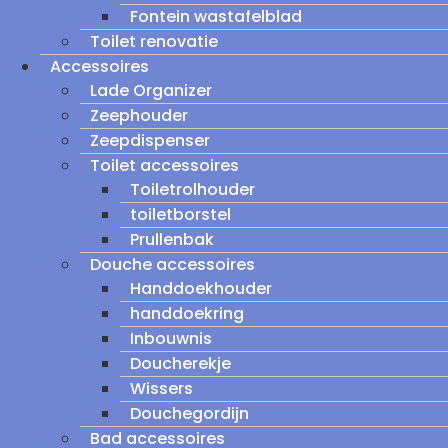
Fontein wastafelblad
Toilet renovatie
Accessoires
Lade Organizer
Zeephouder
Zeepdispenser
Toilet accessoires
Toiletrolhouder
toiletborstel
Prullenbak
Douche accessoires
Handdoekhouder
handdoekring
Inbouwnis
Doucherekje
Wissers
Douchegordijn
Bad accessoires