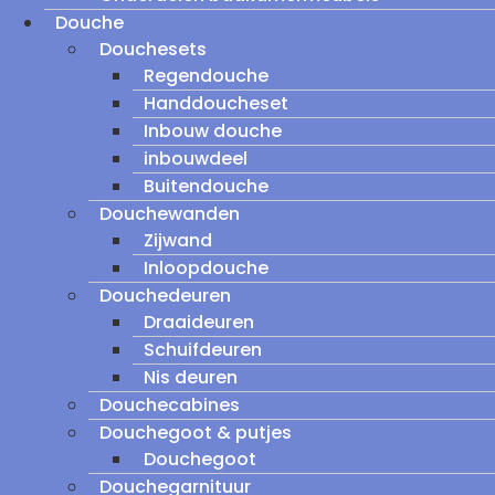
Douche
Douchesets
Regendouche
Handdoucheset
Inbouw douche
inbouwdeel
Buitendouche
Douchewanden
Zijwand
Inloopdouche
Douchedeuren
Draaideuren
Schuifdeuren
Nis deuren
Douchecabines
Douchegoot & putjes
Douchegoot
Douchegarnituur