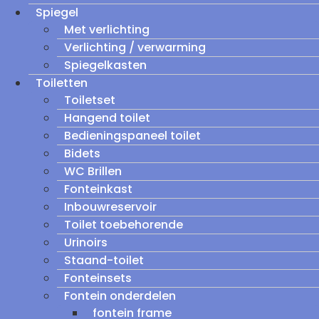
Spiegel
Met verlichting
Verlichting / verwarming
Spiegelkasten
Toiletten
Toiletset
Hangend toilet
Bedieningspaneel toilet
Bidets
WC Brillen
Fonteinkast
Inbouwreservoir
Toilet toebehorende
Urinoirs
Staand-toilet
Fonteinsets
Fontein onderdelen
fontein frame