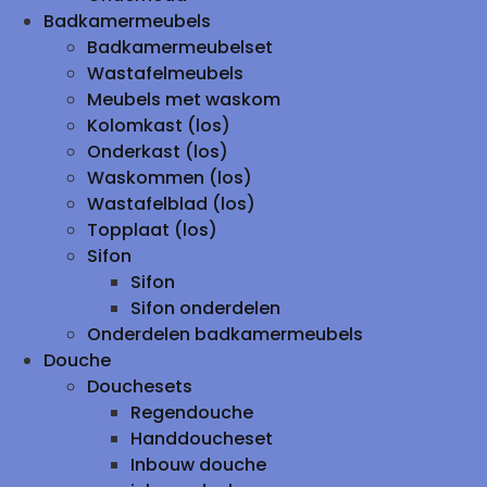
Badkamermeubels
Badkamermeubelset
Wastafelmeubels
Meubels met waskom
Kolomkast (los)
Onderkast (los)
Waskommen (los)
Wastafelblad (los)
Topplaat (los)
Sifon
Sifon
Sifon onderdelen
Onderdelen badkamermeubels
Douche
Douchesets
Regendouche
Handdoucheset
Inbouw douche