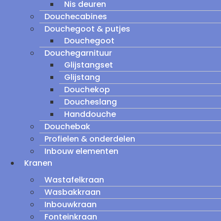
Nis deuren
Douchecabines
Douchegoot & putjes
Douchegoot
Douchegarnituur
Glijstangset
Glijstang
Douchekop
Doucheslang
Handdouche
Douchebak
Profielen & onderdelen
Inbouw elementen
Kranen
Wastafelkraan
Wasbakkraan
Inbouwkraan
Fonteinkraan