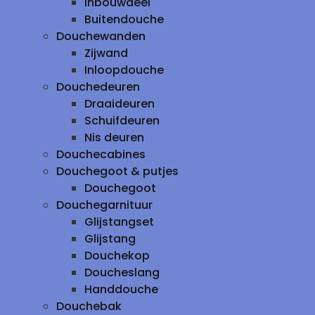
inbouwdeel
Buitendouche
Douchewanden
Zijwand
Inloopdouche
Douchedeuren
Draaideuren
Schuifdeuren
Nis deuren
Douchecabines
Douchegoot & putjes
Douchegoot
Douchegarnituur
Glijstangset
Glijstang
Douchekop
Doucheslang
Handdouche
Douchebak