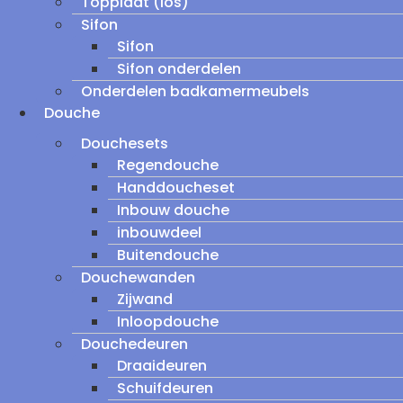
Topplaat (los)
Sifon
Sifon
Sifon onderdelen
Onderdelen badkamermeubels
Douche
Douchesets
Regendouche
Handdoucheset
Inbouw douche
inbouwdeel
Buitendouche
Douchewanden
Zijwand
Inloopdouche
Douchedeuren
Draaideuren
Schuifdeuren