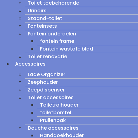
Toilet toebehorende
Urinoirs
Staand-toilet
Fonteinsets
Fontein onderdelen
fontein frame
Fontein wastafelblad
Toilet renovatie
Accessoires
Lade Organizer
Zeephouder
Zeepdispenser
Toilet accessoires
Toiletrolhouder
toiletborstel
Prullenbak
Douche accessoires
Handdoekhouder