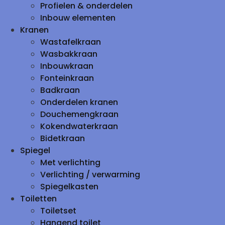
Profielen & onderdelen
Inbouw elementen
Kranen
Wastafelkraan
Wasbakkraan
Inbouwkraan
Fonteinkraan
Badkraan
Onderdelen kranen
Douchemengkraan
Kokendwaterkraan
Bidetkraan
Spiegel
Met verlichting
Verlichting / verwarming
Spiegelkasten
Toiletten
Toiletset
Hangend toilet