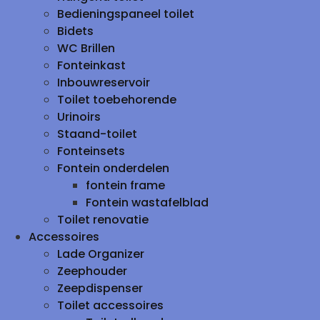
Bedieningspaneel toilet
Bidets
WC Brillen
Fonteinkast
Inbouwreservoir
Toilet toebehorende
Urinoirs
Staand-toilet
Fonteinsets
Fontein onderdelen
fontein frame
Fontein wastafelblad
Toilet renovatie
Accessoires
Lade Organizer
Zeephouder
Zeepdispenser
Toilet accessoires