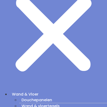
Wand & Vloer
Douchepanelen
Wand & vloertegels