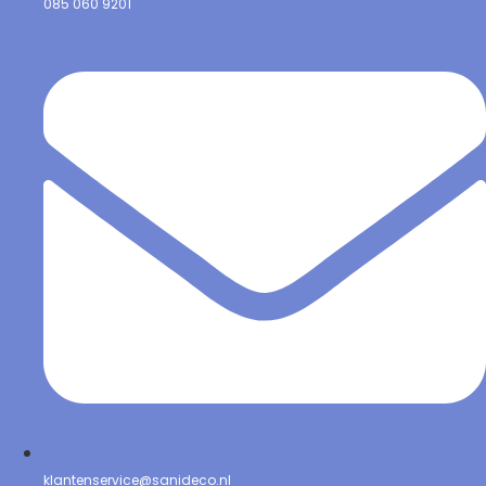
085 060 9201
klantenservice@sanideco.nl