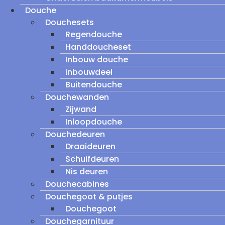
Douche
Douchesets
Regendouche
Handdoucheset
Inbouw douche
inbouwdeel
Buitendouche
Douchewanden
Zijwand
Inloopdouche
Douchedeuren
Draaideuren
Schuifdeuren
Nis deuren
Douchecabines
Douchegoot & putjes
Douchegoot
Douchegarnituur