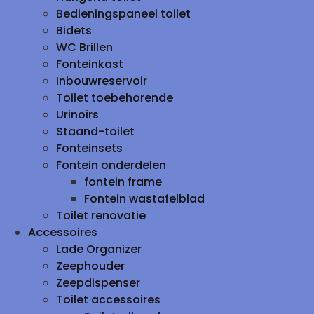
Bedieningspaneel toilet
Bidets
WC Brillen
Fonteinkast
Inbouwreservoir
Toilet toebehorende
Urinoirs
Staand-toilet
Fonteinsets
Fontein onderdelen
fontein frame
Fontein wastafelblad
Toilet renovatie
Accessoires
Lade Organizer
Zeephouder
Zeepdispenser
Toilet accessoires