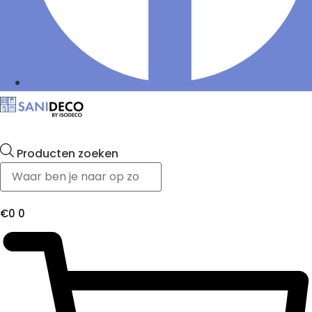
Producten zoeken
€
0
0