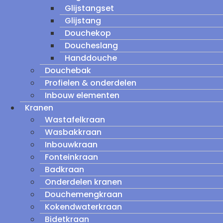
Glijstangset
Glijstang
Douchekop
Doucheslang
Handdouche
Douchebak
Profielen & onderdelen
Inbouw elementen
Kranen
Wastafelkraan
Wasbakkraan
Inbouwkraan
Fonteinkraan
Badkraan
Onderdelen kranen
Douchemengkraan
Kokendwaterkraan
Bidetkraan