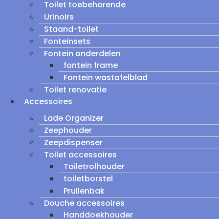
Toilet toebehorende
Urinoirs
Staand-toilet
Fonteinsets
Fontein onderdelen
fontein frame
Fontein wastafelblad
Toilet renovatie
Accessoires
Lade Organizer
Zeephouder
Zeepdispenser
Toilet accessoires
Toiletrolhouder
toiletborstel
Prullenbak
Douche accessoires
Handdoekhouder