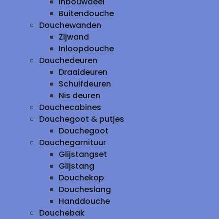
inbouwdeel
Buitendouche
Douchewanden
Zijwand
Inloopdouche
Douchedeuren
Draaideuren
Schuifdeuren
Nis deuren
Douchecabines
Douchegoot & putjes
Douchegoot
Douchegarnituur
Glijstangset
Glijstang
Douchekop
Doucheslang
Handdouche
Douchebak