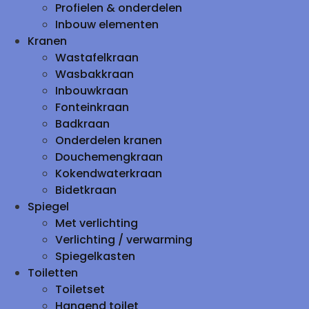
Profielen & onderdelen
Inbouw elementen
Kranen
Wastafelkraan
Wasbakkraan
Inbouwkraan
Fonteinkraan
Badkraan
Onderdelen kranen
Douchemengkraan
Kokendwaterkraan
Bidetkraan
Spiegel
Met verlichting
Verlichting / verwarming
Spiegelkasten
Toiletten
Toiletset
Hangend toilet