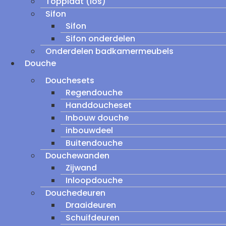
Topplaat (los)
Sifon
Sifon
Sifon onderdelen
Onderdelen badkamermeubels
Douche
Douchesets
Regendouche
Handdoucheset
Inbouw douche
inbouwdeel
Buitendouche
Douchewanden
Zijwand
Inloopdouche
Douchedeuren
Draaideuren
Schuifdeuren