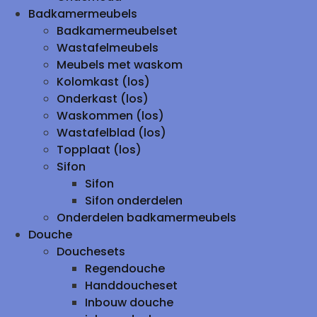
Badkamermeubels
Badkamermeubelset
Wastafelmeubels
Meubels met waskom
Kolomkast (los)
Onderkast (los)
Waskommen (los)
Wastafelblad (los)
Topplaat (los)
Sifon
Sifon
Sifon onderdelen
Onderdelen badkamermeubels
Douche
Douchesets
Regendouche
Handdoucheset
Inbouw douche