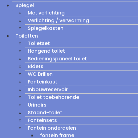
Spiegel
Met verlichting
Verlichting / verwarming
Spiegelkasten
Toiletten
Toiletset
Hangend toilet
Bedieningspaneel toilet
Bidets
WC Brillen
Fonteinkast
Inbouwreservoir
Toilet toebehorende
Urinoirs
Staand-toilet
Fonteinsets
Fontein onderdelen
fontein frame