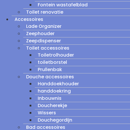
Fontein wastafelblad
Toilet renovatie
Accessoires
Lade Organizer
Zeephouder
Zeepdispenser
Toilet accessoires
Toiletrolhouder
toiletborstel
Prullenbak
Douche accessoires
Handdoekhouder
handdoekring
Inbouwnis
Doucherekje
Wissers
Douchegordijn
Bad accessoires