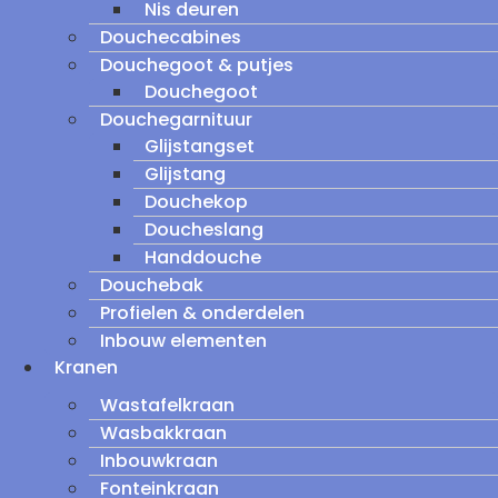
Nis deuren
Douchecabines
Douchegoot & putjes
Douchegoot
Douchegarnituur
Glijstangset
Glijstang
Douchekop
Doucheslang
Handdouche
Douchebak
Profielen & onderdelen
Inbouw elementen
Kranen
Wastafelkraan
Wasbakkraan
Inbouwkraan
Fonteinkraan