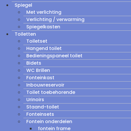
Spiegel
Met verlichting
Verlichting / verwarming
Spiegelkasten
Toiletten
Toiletset
Hangend toilet
Bedieningspaneel toilet
Bidets
WC Brillen
Fonteinkast
Inbouwreservoir
Toilet toebehorende
Urinoirs
Staand-toilet
Fonteinsets
Fontein onderdelen
fontein frame