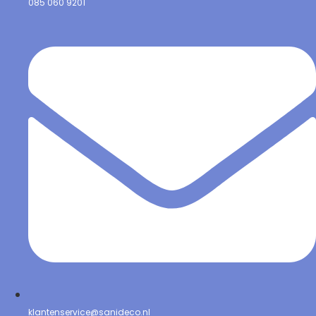
085 060 9201
klantenservice@sanideco.nl