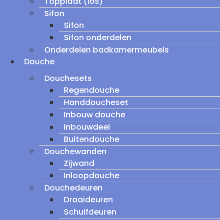
Topplaat (los)
Sifon
Sifon
Sifon onderdelen
Onderdelen badkamermeubels
Douche
Douchesets
Regendouche
Handdoucheset
Inbouw douche
inbouwdeel
Buitendouche
Douchewanden
Zijwand
Inloopdouche
Douchedeuren
Draaideuren
Schuifdeuren