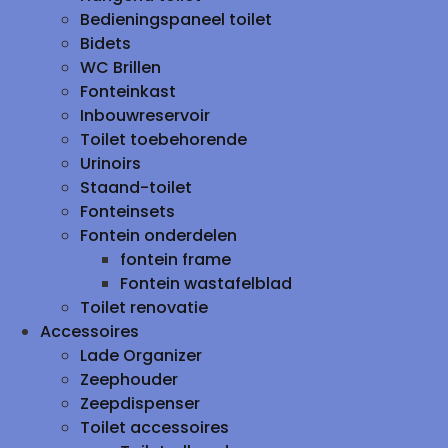
Bedieningspaneel toilet
Bidets
WC Brillen
Fonteinkast
Inbouwreservoir
Toilet toebehorende
Urinoirs
Staand-toilet
Fonteinsets
Fontein onderdelen
fontein frame
Fontein wastafelblad
Toilet renovatie
Accessoires
Lade Organizer
Zeephouder
Zeepdispenser
Toilet accessoires