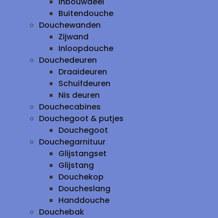
inbouwdeel
Buitendouche
Douchewanden
Zijwand
Inloopdouche
Douchedeuren
Draaideuren
Schuifdeuren
Nis deuren
Douchecabines
Douchegoot & putjes
Douchegoot
Douchegarnituur
Glijstangset
Glijstang
Douchekop
Doucheslang
Handdouche
Douchebak