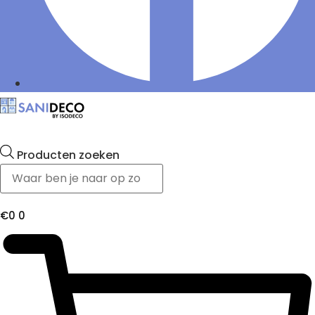
Producten zoeken
€
0
0