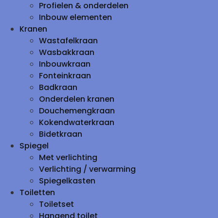
Profielen & onderdelen
Inbouw elementen
Kranen
Wastafelkraan
Wasbakkraan
Inbouwkraan
Fonteinkraan
Badkraan
Onderdelen kranen
Douchemengkraan
Kokendwaterkraan
Bidetkraan
Spiegel
Met verlichting
Verlichting / verwarming
Spiegelkasten
Toiletten
Toiletset
Hangend toilet