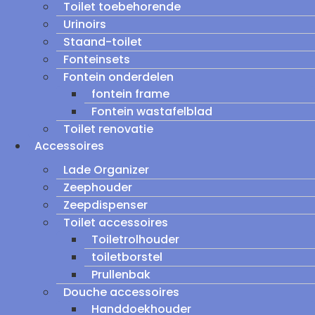
Toilet toebehorende
Urinoirs
Staand-toilet
Fonteinsets
Fontein onderdelen
fontein frame
Fontein wastafelblad
Toilet renovatie
Accessoires
Lade Organizer
Zeephouder
Zeepdispenser
Toilet accessoires
Toiletrolhouder
toiletborstel
Prullenbak
Douche accessoires
Handdoekhouder