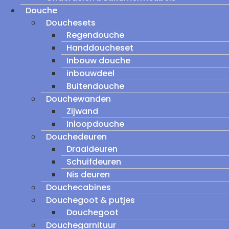
Douche
Douchesets
Regendouche
Handdoucheset
Inbouw douche
inbouwdeel
Buitendouche
Douchewanden
Zijwand
Inloopdouche
Douchedeuren
Draaideuren
Schuifdeuren
Nis deuren
Douchecabines
Douchegoot & putjes
Douchegoot
Douchegarnituur