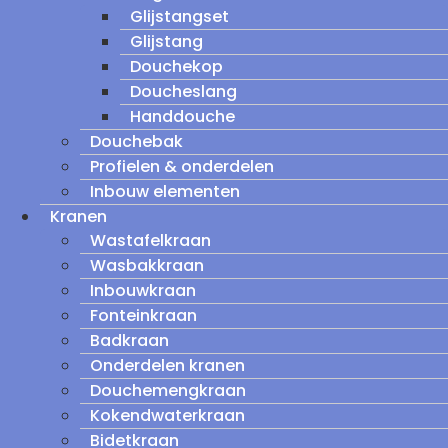
Glijstangset
Glijstang
Douchekop
Doucheslang
Handdouche
Douchebak
Profielen & onderdelen
Inbouw elementen
Kranen
Wastafelkraan
Wasbakkraan
Inbouwkraan
Fonteinkraan
Badkraan
Onderdelen kranen
Douchemengkraan
Kokendwaterkraan
Bidetkraan