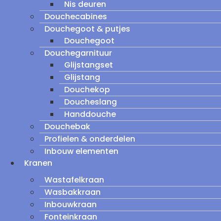
Nis deuren
Douchecabines
Douchegoot & putjes
Douchegoot
Douchegarnituur
Glijstangset
Glijstang
Douchekop
Doucheslang
Handdouche
Douchebak
Profielen & onderdelen
Inbouw elementen
Kranen
Wastafelkraan
Wasbakkraan
Inbouwkraan
Fonteinkraan