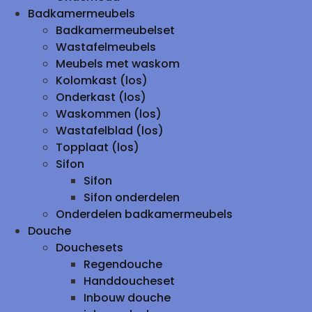
Badkamermeubels
Badkamermeubelset
Wastafelmeubels
Meubels met waskom
Kolomkast (los)
Onderkast (los)
Waskommen (los)
Wastafelblad (los)
Topplaat (los)
Sifon
Sifon
Sifon onderdelen
Onderdelen badkamermeubels
Douche
Douchesets
Regendouche
Handdoucheset
Inbouw douche