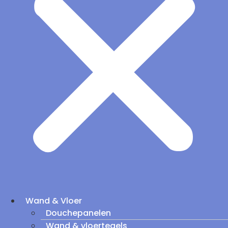
Wand & Vloer
Douchepanelen
Wand & vloertegels