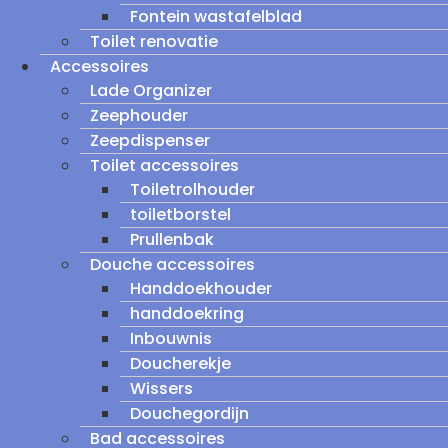
Fontein wastafelblad
Toilet renovatie
Accessoires
Lade Organizer
Zeephouder
Zeepdispenser
Toilet accessoires
Toiletrolhouder
toiletborstel
Prullenbak
Douche accessoires
Handdoekhouder
handdoekring
Inbouwnis
Doucherekje
Wissers
Douchegordijn
Bad accessoires