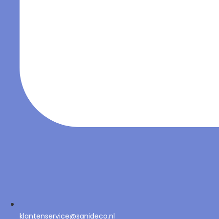
klantenservice@sanideco.nl