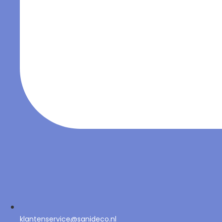
klantenservice@sanideco.nl