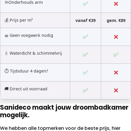
🧼Onderhouds arm
✅
❌
💰 Prijs per m²
vanaf €39
gem. €89
🧽 Geen voegwerk nodig
✅
❌
💧 Waterdicht & schimmelvrij
✅
✅
⏱ Tijdsduur 4 dagen?
✅
❌
🚚 Direct uit voorraad
✅
❌
Sanideco maakt jouw droombadkamer
mogelijk.
We hebben alle topmerken voor de beste prijs, hier