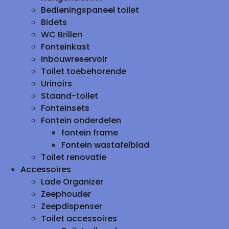
Bedieningspaneel toilet
Bidets
WC Brillen
Fonteinkast
Inbouwreservoir
Toilet toebehorende
Urinoirs
Staand-toilet
Fonteinsets
Fontein onderdelen
fontein frame
Fontein wastafelblad
Toilet renovatie
Accessoires
Lade Organizer
Zeephouder
Zeepdispenser
Toilet accessoires