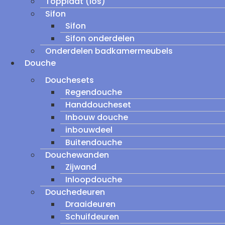
Topplaat (los)
Sifon
Sifon
Sifon onderdelen
Onderdelen badkamermeubels
Douche
Douchesets
Regendouche
Handdoucheset
Inbouw douche
inbouwdeel
Buitendouche
Douchewanden
Zijwand
Inloopdouche
Douchedeuren
Draaideuren
Schuifdeuren