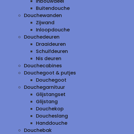
inbouwdeel
Buitendouche
Douchewanden
Zijwand
Inloopdouche
Douchedeuren
Draaideuren
Schuifdeuren
Nis deuren
Douchecabines
Douchegoot & putjes
Douchegoot
Douchegarnituur
Glijstangset
Glijstang
Douchekop
Doucheslang
Handdouche
Douchebak