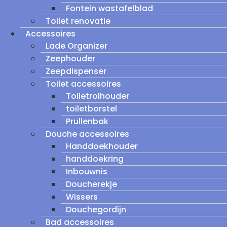
Fontein wastafelblad
Toilet renovatie
Accessoires
Lade Organizer
Zeephouder
Zeepdispenser
Toilet accessoires
Toiletrolhouder
toiletborstel
Prullenbak
Douche accessoires
Handdoekhouder
handdoekring
Inbouwnis
Doucherekje
Wissers
Douchegordijn
Bad accessoires