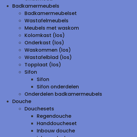
Badkamermeubels
Badkamermeubelset
Wastafelmeubels
Meubels met waskom
Kolomkast (los)
Onderkast (los)
Waskommen (los)
Wastafelblad (los)
Topplaat (los)
Sifon
Sifon
Sifon onderdelen
Onderdelen badkamermeubels
Douche
Douchesets
Regendouche
Handdoucheset
Inbouw douche