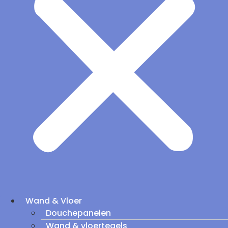
Wand & Vloer
Douchepanelen
Wand & vloertegels