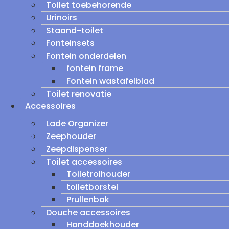
Toilet toebehorende
Urinoirs
Staand-toilet
Fonteinsets
Fontein onderdelen
fontein frame
Fontein wastafelblad
Toilet renovatie
Accessoires
Lade Organizer
Zeephouder
Zeepdispenser
Toilet accessoires
Toiletrolhouder
toiletborstel
Prullenbak
Douche accessoires
Handdoekhouder