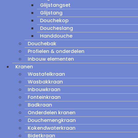
Glijstangset
Glijstang
Douchekop
Doucheslang
Handdouche
Douchebak
Profielen & onderdelen
Inbouw elementen
Kranen
Wastafelkraan
Wasbakkraan
Inbouwkraan
Fonteinkraan
Badkraan
Onderdelen kranen
Douchemengkraan
Kokendwaterkraan
Bidetkraan