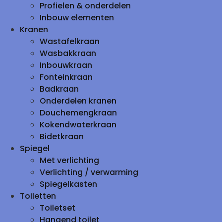
Profielen & onderdelen
Inbouw elementen
Kranen
Wastafelkraan
Wasbakkraan
Inbouwkraan
Fonteinkraan
Badkraan
Onderdelen kranen
Douchemengkraan
Kokendwaterkraan
Bidetkraan
Spiegel
Met verlichting
Verlichting / verwarming
Spiegelkasten
Toiletten
Toiletset
Hangend toilet