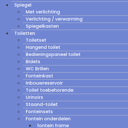
Spiegel
Met verlichting
Verlichting / verwarming
Spiegelkasten
Toiletten
Toiletset
Hangend toilet
Bedieningspaneel toilet
Bidets
WC Brillen
Fonteinkast
Inbouwreservoir
Toilet toebehorende
Urinoirs
Staand-toilet
Fonteinsets
Fontein onderdelen
fontein frame