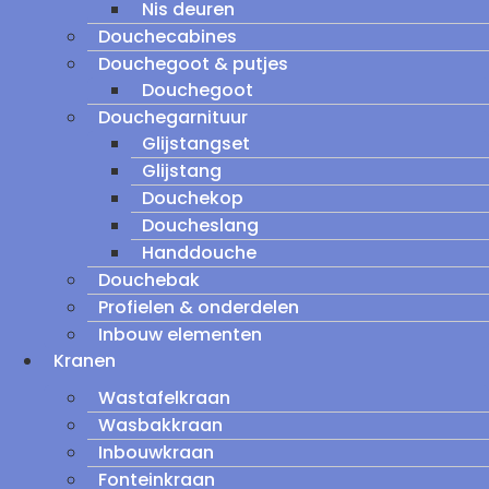
Nis deuren
Douchecabines
Douchegoot & putjes
Douchegoot
Douchegarnituur
Glijstangset
Glijstang
Douchekop
Doucheslang
Handdouche
Douchebak
Profielen & onderdelen
Inbouw elementen
Kranen
Wastafelkraan
Wasbakkraan
Inbouwkraan
Fonteinkraan