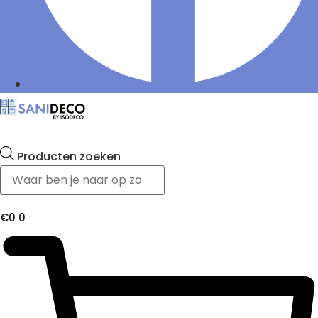
Producten zoeken
€
0
0