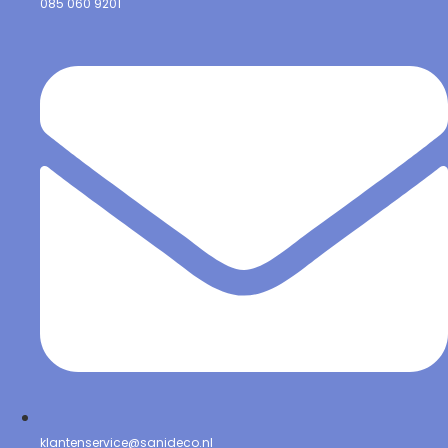
085 060 9201
klantenservice@sanideco.nl