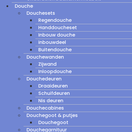
Douche
Douchesets
Regendouche
Handdoucheset
Inbouw douche
inbouwdeel
Buitendouche
Douchewanden
Zijwand
Inloopdouche
Douchedeuren
Draaideuren
Schuifdeuren
Nis deuren
Douchecabines
Douchegoot & putjes
Douchegoot
Douchegarnituur