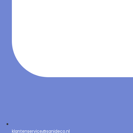
klantenservice@sanideco.nl