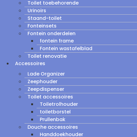
Toilet toebehorende
Urinoirs
Staand-toilet
Fonteinsets
Fontein onderdelen
fontein frame
Fontein wastafelblad
Toilet renovatie
Accessoires
Lade Organizer
Zeephouder
Zeepdispenser
Toilet accessoires
Toiletrolhouder
toiletborstel
Prullenbak
Douche accessoires
Handdoekhouder