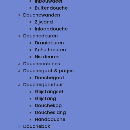
inbouwdeel
Buitendouche
Douchewanden
Zijwand
Inloopdouche
Douchedeuren
Draaideuren
Schuifdeuren
Nis deuren
Douchecabines
Douchegoot & putjes
Douchegoot
Douchegarnituur
Glijstangset
Glijstang
Douchekop
Doucheslang
Handdouche
Douchebak