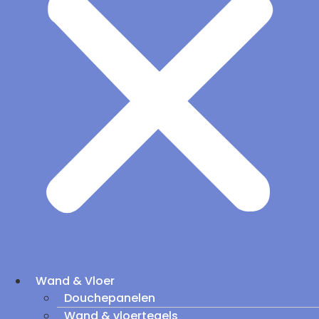
Wand & Vloer
Douchepanelen
Wand & vloertegels