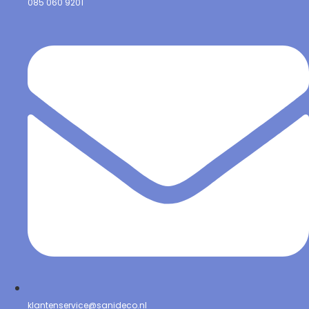
085 060 9201
klantenservice@sanideco.nl