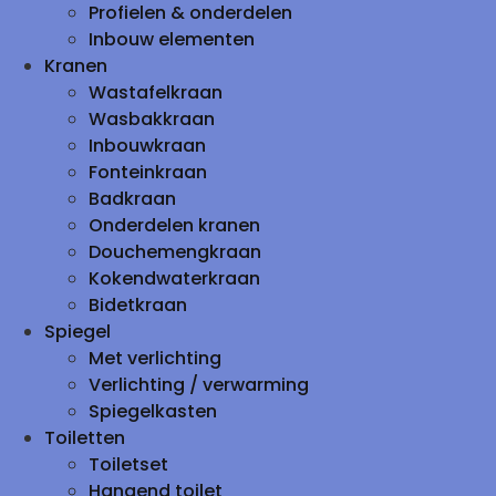
Profielen & onderdelen
Inbouw elementen
Kranen
Wastafelkraan
Wasbakkraan
Inbouwkraan
Fonteinkraan
Badkraan
Onderdelen kranen
Douchemengkraan
Kokendwaterkraan
Bidetkraan
Spiegel
Met verlichting
Verlichting / verwarming
Spiegelkasten
Toiletten
Toiletset
Hangend toilet