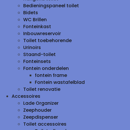
Bedieningspaneel toilet
Bidets
WC Brillen
Fonteinkast
Inbouwreservoir
Toilet toebehorende
Urinoirs
Staand-toilet
Fonteinsets
Fontein onderdelen
fontein frame
Fontein wastafelblad
Toilet renovatie
Accessoires
Lade Organizer
Zeephouder
Zeepdispenser
Toilet accessoires