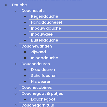
Douche
Douchesets
Regendouche
Handdoucheset
Inbouw douche
inbouwdeel
Buitendouche
Douchewanden
Zijwand
Inloopdouche
Douchedeuren
Draaideuren
Schuifdeuren
Nis deuren
Douchecabines
Douchegoot & putjes
Douchegoot
Douchegarnituur