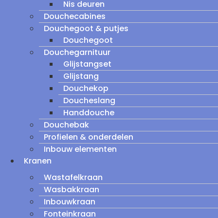
Nis deuren
Douchecabines
Douchegoot & putjes
Douchegoot
Douchegarnituur
Glijstangset
Glijstang
Douchekop
Doucheslang
Handdouche
Douchebak
Profielen & onderdelen
Inbouw elementen
Kranen
Wastafelkraan
Wasbakkraan
Inbouwkraan
Fonteinkraan