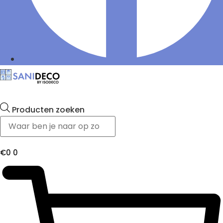
Producten zoeken
€
0
0