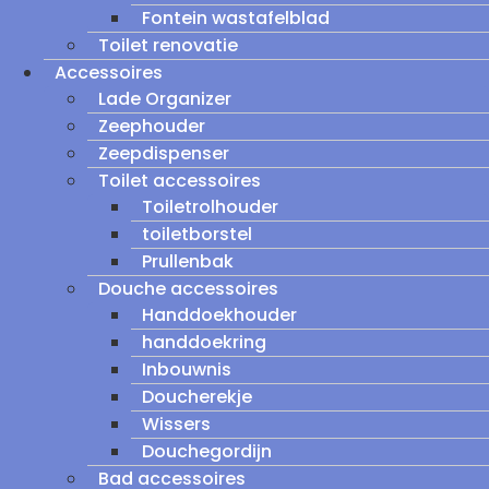
Fontein wastafelblad
Toilet renovatie
Accessoires
Lade Organizer
Zeephouder
Zeepdispenser
Toilet accessoires
Toiletrolhouder
toiletborstel
Prullenbak
Douche accessoires
Handdoekhouder
handdoekring
Inbouwnis
Doucherekje
Wissers
Douchegordijn
Bad accessoires