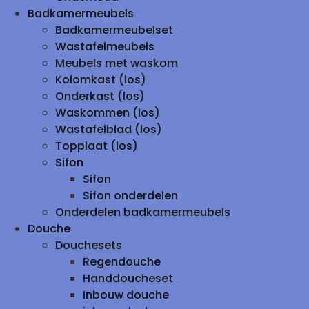
Badkamermeubels
Badkamermeubelset
Wastafelmeubels
Meubels met waskom
Kolomkast (los)
Onderkast (los)
Waskommen (los)
Wastafelblad (los)
Topplaat (los)
Sifon
Sifon
Sifon onderdelen
Onderdelen badkamermeubels
Douche
Douchesets
Regendouche
Handdoucheset
Inbouw douche