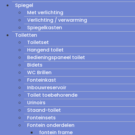
Spiegel
Met verlichting
Verlichting / verwarming
Spiegelkasten
Toiletten
Toiletset
Hangend toilet
Bedieningspaneel toilet
Bidets
WC Brillen
Fonteinkast
Inbouwreservoir
Toilet toebehorende
Urinoirs
Staand-toilet
Fonteinsets
Fontein onderdelen
fontein frame