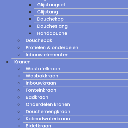
Glijstangset
Glijstang
Douchekop
Doucheslang
Handdouche
Douchebak
Profielen & onderdelen
Inbouw elementen
Kranen
Wastafelkraan
Wasbakkraan
Inbouwkraan
Fonteinkraan
Badkraan
Onderdelen kranen
Douchemengkraan
Kokendwaterkraan
Bidetkraan