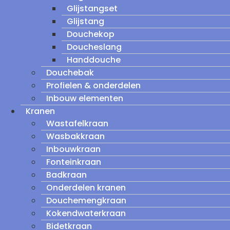
Glijstangset
Glijstang
Douchekop
Doucheslang
Handdouche
Douchebak
Profielen & onderdelen
Inbouw elementen
Kranen
Wastafelkraan
Wasbakkraan
Inbouwkraan
Fonteinkraan
Badkraan
Onderdelen kranen
Douchemengkraan
Kokendwaterkraan
Bidetkraan