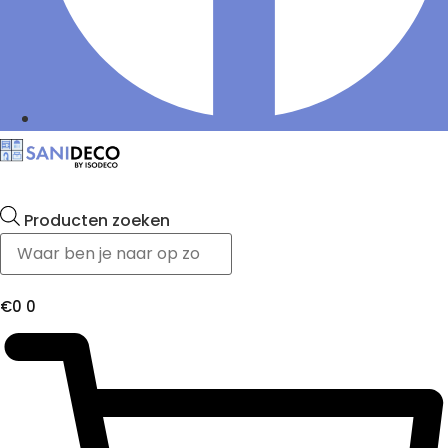
Producten zoeken
€
0
0