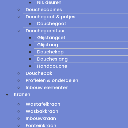
Nis deuren
Douchecabines
Douchegoot & putjes
Douchegoot
Douchegarnituur
Glijstangset
Glijstang
Douchekop
Doucheslang
Handdouche
Douchebak
Profielen & onderdelen
Inbouw elementen
Kranen
Wastafelkraan
Wasbakkraan
Inbouwkraan
Fonteinkraan