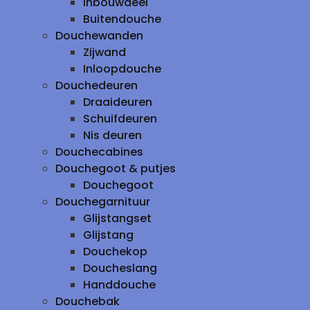
inbouwdeel
Buitendouche
Douchewanden
Zijwand
Inloopdouche
Douchedeuren
Draaideuren
Schuifdeuren
Nis deuren
Douchecabines
Douchegoot & putjes
Douchegoot
Douchegarnituur
Glijstangset
Glijstang
Douchekop
Doucheslang
Handdouche
Douchebak