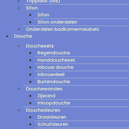
Topplaat (los)
Sifon
Sifon
Sifon onderdelen
Onderdelen badkamermeubels
Douche
Douchesets
Regendouche
Handdoucheset
Inbouw douche
inbouwdeel
Buitendouche
Douchewanden
Zijwand
Inloopdouche
Douchedeuren
Draaideuren
Schuifdeuren