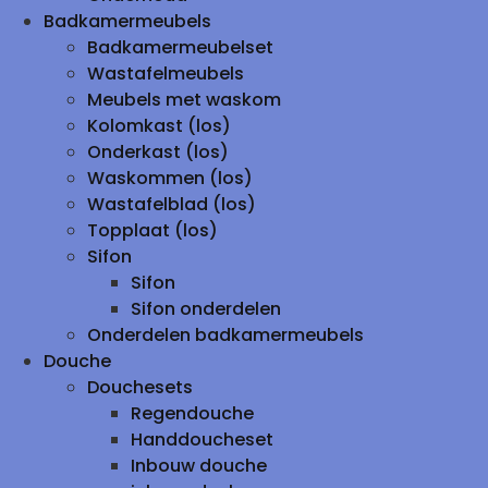
Badkamermeubels
Badkamermeubelset
Wastafelmeubels
Meubels met waskom
Kolomkast (los)
Onderkast (los)
Waskommen (los)
Wastafelblad (los)
Topplaat (los)
Sifon
Sifon
Sifon onderdelen
Onderdelen badkamermeubels
Douche
Douchesets
Regendouche
Handdoucheset
Inbouw douche