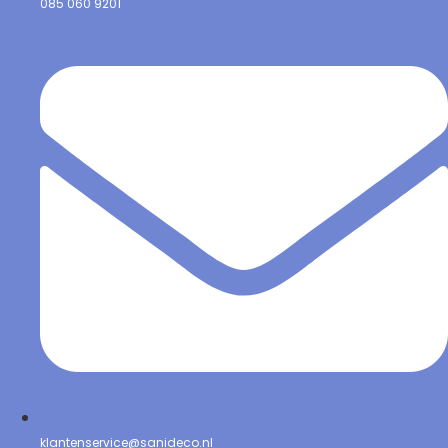
085 060 9201
klantenservice@sanideco.nl