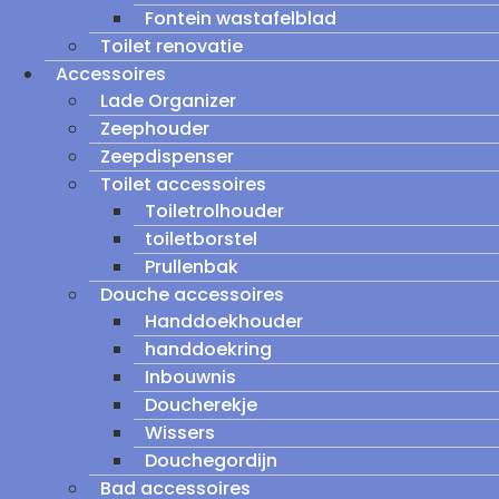
Fontein wastafelblad
Toilet renovatie
Accessoires
Lade Organizer
Zeephouder
Zeepdispenser
Toilet accessoires
Toiletrolhouder
toiletborstel
Prullenbak
Douche accessoires
Handdoekhouder
handdoekring
Inbouwnis
Doucherekje
Wissers
Douchegordijn
Bad accessoires