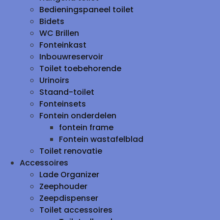
Bedieningspaneel toilet
Bidets
WC Brillen
Fonteinkast
Inbouwreservoir
Toilet toebehorende
Urinoirs
Staand-toilet
Fonteinsets
Fontein onderdelen
fontein frame
Fontein wastafelblad
Toilet renovatie
Accessoires
Lade Organizer
Zeephouder
Zeepdispenser
Toilet accessoires