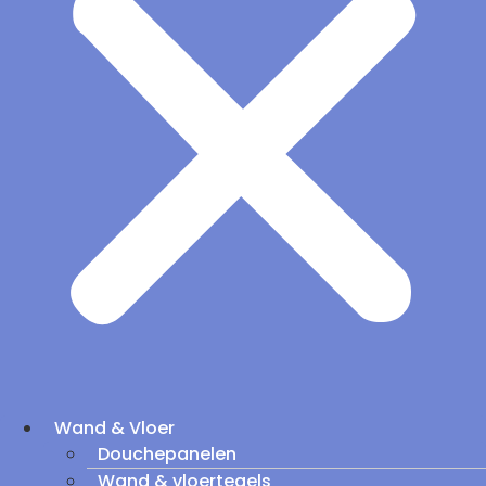
Wand & Vloer
Douchepanelen
Wand & vloertegels