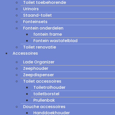
Toilet toebehorende
Urinoirs
Staand-toilet
Fonteinsets
Fontein onderdelen
fontein frame
Fontein wastafelblad
Toilet renovatie
Accessoires
Lade Organizer
Zeephouder
Zeepdispenser
Toilet accessoires
Toiletrolhouder
toiletborstel
Prullenbak
Douche accessoires
Handdoekhouder