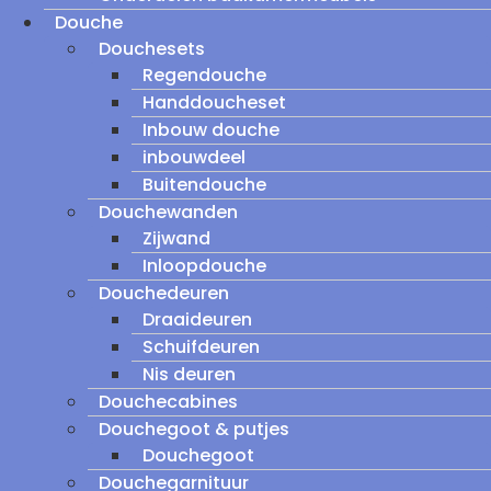
Douche
Douchesets
Regendouche
Handdoucheset
Inbouw douche
inbouwdeel
Buitendouche
Douchewanden
Zijwand
Inloopdouche
Douchedeuren
Draaideuren
Schuifdeuren
Nis deuren
Douchecabines
Douchegoot & putjes
Douchegoot
Douchegarnituur