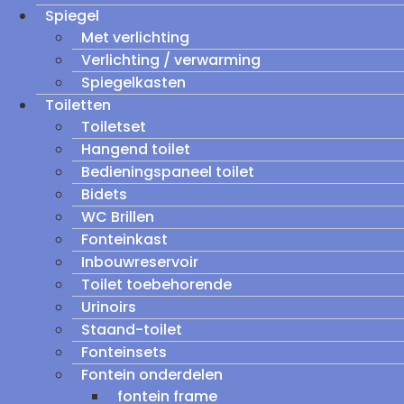
Spiegel
Met verlichting
Verlichting / verwarming
Spiegelkasten
Toiletten
Toiletset
Hangend toilet
Bedieningspaneel toilet
Bidets
WC Brillen
Fonteinkast
Inbouwreservoir
Toilet toebehorende
Urinoirs
Staand-toilet
Fonteinsets
Fontein onderdelen
fontein frame