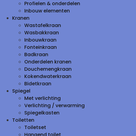
Profielen & onderdelen
Inbouw elementen
Kranen
Wastafelkraan
Wasbakkraan
Inbouwkraan
Fonteinkraan
Badkraan
Onderdelen kranen
Douchemengkraan
Kokendwaterkraan
Bidetkraan
Spiegel
Met verlichting
Verlichting / verwarming
Spiegelkasten
Toiletten
Toiletset
Hangend toilet