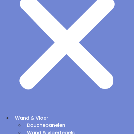
Wand & Vloer
Douchepanelen
Wand & vloertegels