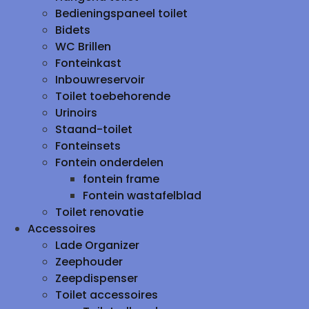
Bedieningspaneel toilet
Bidets
WC Brillen
Fonteinkast
Inbouwreservoir
Toilet toebehorende
Urinoirs
Staand-toilet
Fonteinsets
Fontein onderdelen
fontein frame
Fontein wastafelblad
Toilet renovatie
Accessoires
Lade Organizer
Zeephouder
Zeepdispenser
Toilet accessoires