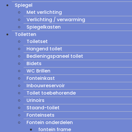
Spiegel
Met verlichting
Verlichting / verwarming
Spiegelkasten
Toiletten
Toiletset
Hangend toilet
Bedieningspaneel toilet
Bidets
WC Brillen
Fonteinkast
Inbouwreservoir
Toilet toebehorende
Urinoirs
Staand-toilet
Fonteinsets
Fontein onderdelen
fontein frame