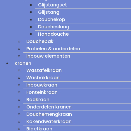
Glijstangset
Glijstang
Douchekop
Doucheslang
Handdouche
Douchebak
Profielen & onderdelen
Inbouw elementen
Kranen
Wastafelkraan
Wasbakkraan
Inbouwkraan
Fonteinkraan
Badkraan
Onderdelen kranen
Douchemengkraan
Kokendwaterkraan
Bidetkraan