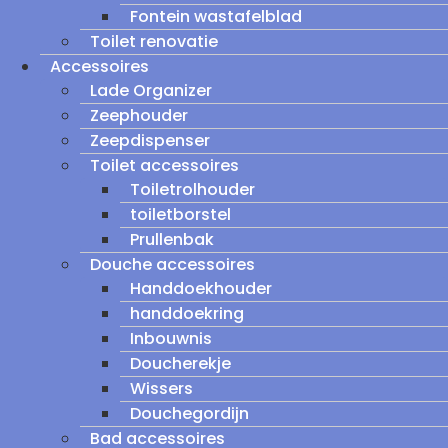
Fontein wastafelblad
Toilet renovatie
Accessoires
Lade Organizer
Zeephouder
Zeepdispenser
Toilet accessoires
Toiletrolhouder
toiletborstel
Prullenbak
Douche accessoires
Handdoekhouder
handdoekring
Inbouwnis
Doucherekje
Wissers
Douchegordijn
Bad accessoires