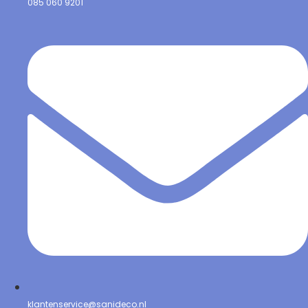
085 060 9201
klantenservice@sanideco.nl