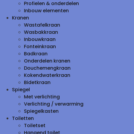
Profielen & onderdelen
Inbouw elementen
Kranen
Wastafelkraan
Wasbakkraan
Inbouwkraan
Fonteinkraan
Badkraan
Onderdelen kranen
Douchemengkraan
Kokendwaterkraan
Bidetkraan
Spiegel
Met verlichting
Verlichting / verwarming
Spiegelkasten
Toiletten
Toiletset
Hangend toilet