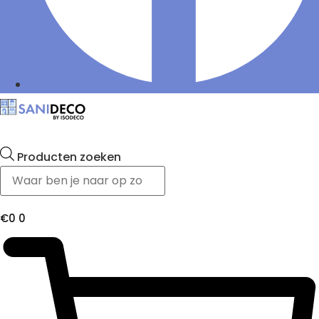
Producten zoeken
€
0
0