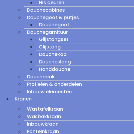
Nis deuren
Douchecabines
Douchegoot & putjes
Douchegoot
Douchegarnituur
Glijstangset
Glijstang
Douchekop
Doucheslang
Handdouche
Douchebak
Profielen & onderdelen
Inbouw elementen
Kranen
Wastafelkraan
Wasbakkraan
Inbouwkraan
Fonteinkraan