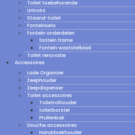
Toilet toebehorende
Urinoirs
Staand-toilet
Fonteinsets
Fontein onderdelen
fontein frame
Fontein wastafelblad
Toilet renovatie
Accessoires
Lade Organizer
Zeephouder
Zeepdispenser
Toilet accessoires
Toiletrolhouder
toiletborstel
Prullenbak
Douche accessoires
Handdoekhouder