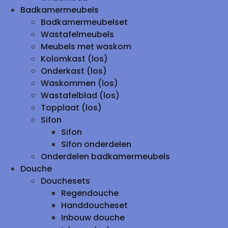
Badkamermeubels
Badkamermeubelset
Wastafelmeubels
Meubels met waskom
Kolomkast (los)
Onderkast (los)
Waskommen (los)
Wastafelblad (los)
Topplaat (los)
Sifon
Sifon
Sifon onderdelen
Onderdelen badkamermeubels
Douche
Douchesets
Regendouche
Handdoucheset
Inbouw douche