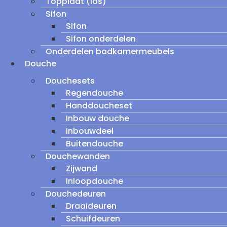
Topplaat (los)
Sifon
Sifon
Sifon onderdelen
Onderdelen badkamermeubels
Douche
Douchesets
Regendouche
Handdoucheset
Inbouw douche
inbouwdeel
Buitendouche
Douchewanden
Zijwand
Inloopdouche
Douchedeuren
Draaideuren
Schuifdeuren