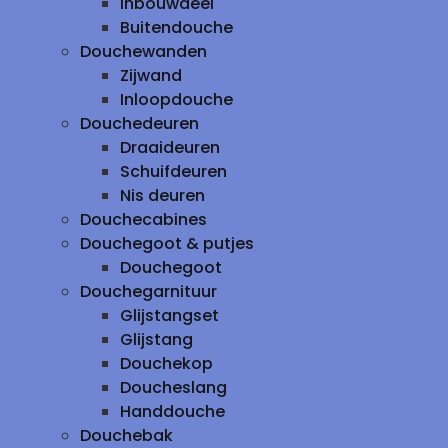
inbouwdeel
Buitendouche
Douchewanden
Zijwand
Inloopdouche
Douchedeuren
Draaideuren
Schuifdeuren
Nis deuren
Douchecabines
Douchegoot & putjes
Douchegoot
Douchegarnituur
Glijstangset
Glijstang
Douchekop
Doucheslang
Handdouche
Douchebak