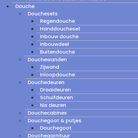
Douche
Douchesets
Regendouche
Handdoucheset
Inbouw douche
inbouwdeel
Buitendouche
Douchewanden
Zijwand
Inloopdouche
Douchedeuren
Draaideuren
Schuifdeuren
Nis deuren
Douchecabines
Douchegoot & putjes
Douchegoot
Douchegarnituur