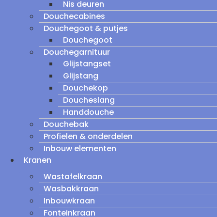
Nis deuren
Douchecabines
Douchegoot & putjes
Douchegoot
Douchegarnituur
Glijstangset
Glijstang
Douchekop
Doucheslang
Handdouche
Douchebak
Profielen & onderdelen
Inbouw elementen
Kranen
Wastafelkraan
Wasbakkraan
Inbouwkraan
Fonteinkraan