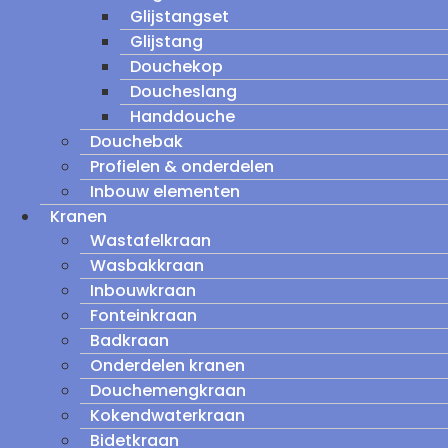
Glijstangset
Glijstang
Douchekop
Doucheslang
Handdouche
Douchebak
Profielen & onderdelen
Inbouw elementen
Kranen
Wastafelkraan
Wasbakkraan
Inbouwkraan
Fonteinkraan
Badkraan
Onderdelen kranen
Douchemengkraan
Kokendwaterkraan
Bidetkraan