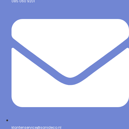
085 060 9201
klantenservice@sanideco.nl