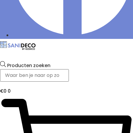
Producten zoeken
€
0
0