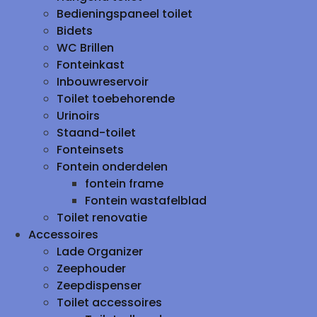
Bedieningspaneel toilet
Bidets
WC Brillen
Fonteinkast
Inbouwreservoir
Toilet toebehorende
Urinoirs
Staand-toilet
Fonteinsets
Fontein onderdelen
fontein frame
Fontein wastafelblad
Toilet renovatie
Accessoires
Lade Organizer
Zeephouder
Zeepdispenser
Toilet accessoires