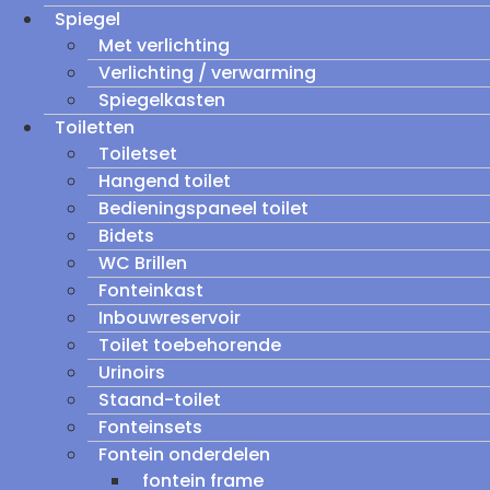
Spiegel
Met verlichting
Verlichting / verwarming
Spiegelkasten
Toiletten
Toiletset
Hangend toilet
Bedieningspaneel toilet
Bidets
WC Brillen
Fonteinkast
Inbouwreservoir
Toilet toebehorende
Urinoirs
Staand-toilet
Fonteinsets
Fontein onderdelen
fontein frame