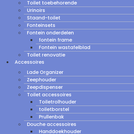
Toilet toebehorende
Urinoirs
Staand-toilet
Fonteinsets
Fontein onderdelen
fontein frame
Fontein wastafelblad
Toilet renovatie
Accessoires
Lade Organizer
Zeephouder
Zeepdispenser
Toilet accessoires
Toiletrolhouder
toiletborstel
Prullenbak
Douche accessoires
Handdoekhouder