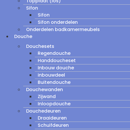
Topplaat (los)
Sifon
Sifon
Sifon onderdelen
Onderdelen badkamermeubels
Douche
Douchesets
Regendouche
Handdoucheset
Inbouw douche
inbouwdeel
Buitendouche
Douchewanden
Zijwand
Inloopdouche
Douchedeuren
Draaideuren
Schuifdeuren