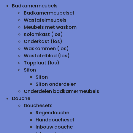
Badkamermeubels
Badkamermeubelset
Wastafelmeubels
Meubels met waskom
Kolomkast (los)
Onderkast (los)
Waskommen (los)
Wastafelblad (los)
Topplaat (los)
Sifon
Sifon
Sifon onderdelen
Onderdelen badkamermeubels
Douche
Douchesets
Regendouche
Handdoucheset
Inbouw douche