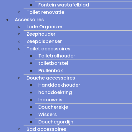
Fontein wastafelblad
Toilet renovatie
Accessoires
Lade Organizer
Zeephouder
Zeepdispenser
Toilet accessoires
Toiletrolhouder
toiletborstel
Prullenbak
Douche accessoires
Handdoekhouder
handdoekring
Inbouwnis
Doucherekje
Wissers
Douchegordijn
Bad accessoires