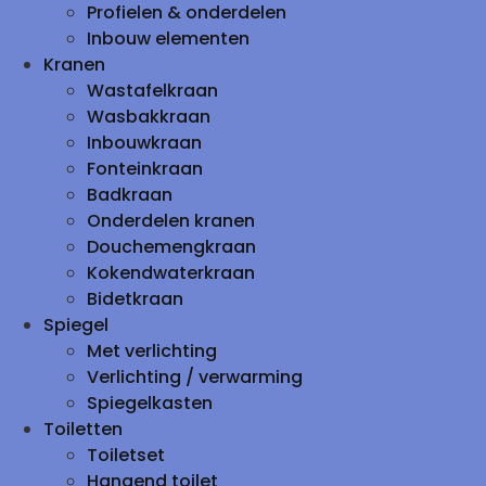
Profielen & onderdelen
Inbouw elementen
Kranen
Wastafelkraan
Wasbakkraan
Inbouwkraan
Fonteinkraan
Badkraan
Onderdelen kranen
Douchemengkraan
Kokendwaterkraan
Bidetkraan
Spiegel
Met verlichting
Verlichting / verwarming
Spiegelkasten
Toiletten
Toiletset
Hangend toilet