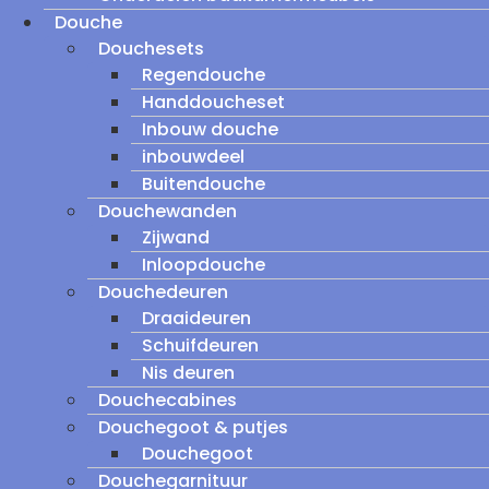
Douche
Douchesets
Regendouche
Handdoucheset
Inbouw douche
inbouwdeel
Buitendouche
Douchewanden
Zijwand
Inloopdouche
Douchedeuren
Draaideuren
Schuifdeuren
Nis deuren
Douchecabines
Douchegoot & putjes
Douchegoot
Douchegarnituur