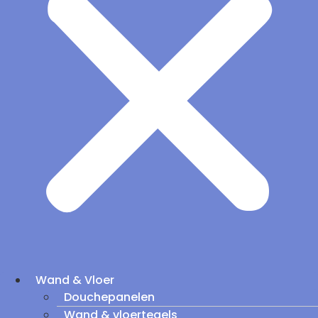
Wand & Vloer
Douchepanelen
Wand & vloertegels