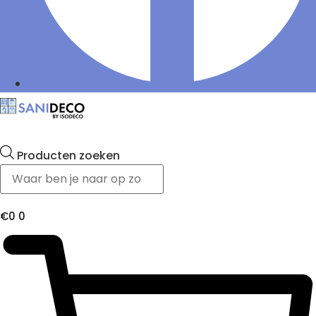
Producten zoeken
€
0
0