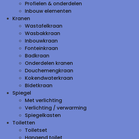
Profielen & onderdelen
Inbouw elementen
Kranen
Wastafelkraan
Wasbakkraan
Inbouwkraan
Fonteinkraan
Badkraan
Onderdelen kranen
Douchemengkraan
Kokendwaterkraan
Bidetkraan
Spiegel
Met verlichting
Verlichting / verwarming
Spiegelkasten
Toiletten
Toiletset
Hangend toilet