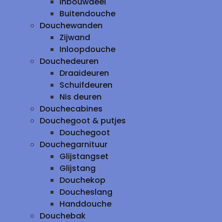
inbouwdeel
Buitendouche
Douchewanden
Zijwand
Inloopdouche
Douchedeuren
Draaideuren
Schuifdeuren
Nis deuren
Douchecabines
Douchegoot & putjes
Douchegoot
Douchegarnituur
Glijstangset
Glijstang
Douchekop
Doucheslang
Handdouche
Douchebak