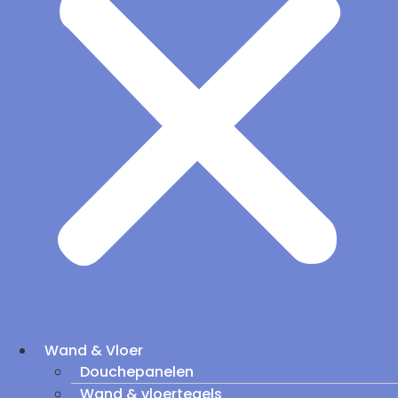
Wand & Vloer
Douchepanelen
Wand & vloertegels