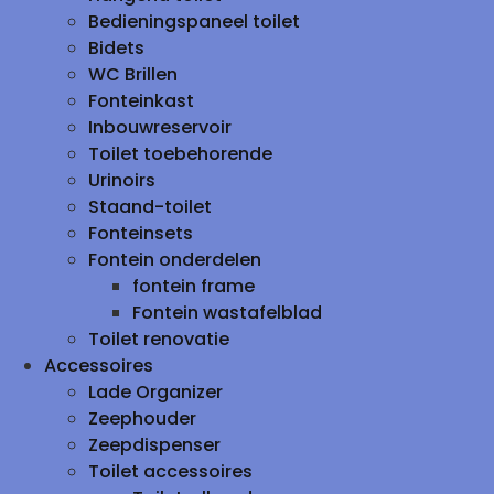
Bedieningspaneel toilet
Bidets
WC Brillen
Fonteinkast
Inbouwreservoir
Toilet toebehorende
Urinoirs
Staand-toilet
Fonteinsets
Fontein onderdelen
fontein frame
Fontein wastafelblad
Toilet renovatie
Accessoires
Lade Organizer
Zeephouder
Zeepdispenser
Toilet accessoires