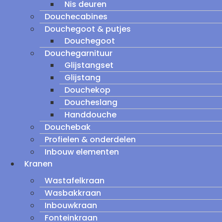
Nis deuren
Douchecabines
Douchegoot & putjes
Douchegoot
Douchegarnituur
Glijstangset
Glijstang
Douchekop
Doucheslang
Handdouche
Douchebak
Profielen & onderdelen
Inbouw elementen
Kranen
Wastafelkraan
Wasbakkraan
Inbouwkraan
Fonteinkraan