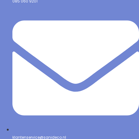
085 060 9201
klantenservice@sanideco.nl