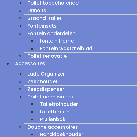
Toilet toebehorende
Urinoirs
Staand-toilet
Fonteinsets
Fontein onderdelen
fontein frame
Fontein wastafelblad
Toilet renovatie
Accessoires
Lade Organizer
Zeephouder
Zeepdispenser
Toilet accessoires
Toiletrolhouder
toiletborstel
Prullenbak
Douche accessoires
Handdoekhouder