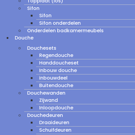
Topplaat (los)
Sifon
Sifon
Sifon onderdelen
Onderdelen badkamermeubels
Douche
Douchesets
Regendouche
Handdoucheset
Inbouw douche
inbouwdeel
Buitendouche
Douchewanden
Zijwand
Inloopdouche
Douchedeuren
Draaideuren
Schuifdeuren