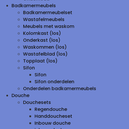
Badkamermeubels
Badkamermeubelset
Wastafelmeubels
Meubels met waskom
Kolomkast (los)
Onderkast (los)
Waskommen (los)
Wastafelblad (los)
Topplaat (los)
Sifon
Sifon
Sifon onderdelen
Onderdelen badkamermeubels
Douche
Douchesets
Regendouche
Handdoucheset
Inbouw douche