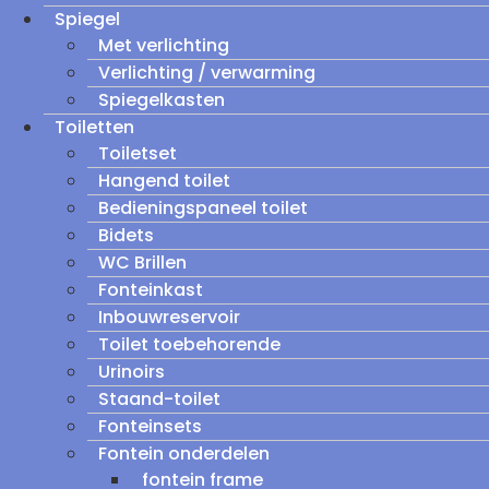
Spiegel
Met verlichting
Verlichting / verwarming
Spiegelkasten
Toiletten
Toiletset
Hangend toilet
Bedieningspaneel toilet
Bidets
WC Brillen
Fonteinkast
Inbouwreservoir
Toilet toebehorende
Urinoirs
Staand-toilet
Fonteinsets
Fontein onderdelen
fontein frame