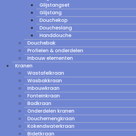
Glijstangset
Glijstang
Douchekop
Doucheslang
Handdouche
Douchebak
Profielen & onderdelen
Inbouw elementen
Kranen
Wastafelkraan
Wasbakkraan
Inbouwkraan
Fonteinkraan
Badkraan
Onderdelen kranen
Douchemengkraan
Kokendwaterkraan
Bidetkraan