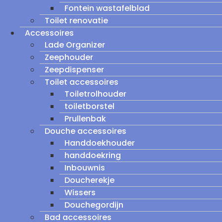
Fontein wastafelblad
Toilet renovatie
Accessoires
Lade Organizer
Zeephouder
Zeepdispenser
Toilet accessoires
Toiletrolhouder
toiletborstel
Prullenbak
Douche accessoires
Handdoekhouder
handdoekring
Inbouwnis
Doucherekje
Wissers
Douchegordijn
Bad accessoires