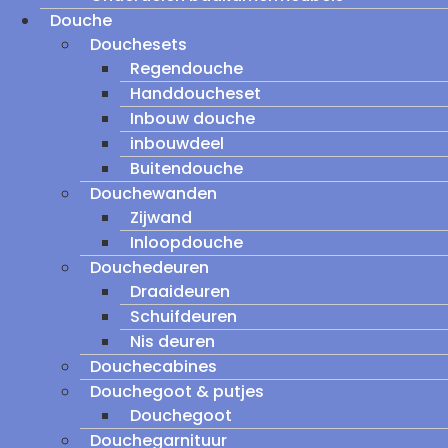
Douche
Douchesets
Regendouche
Handdoucheset
Inbouw douche
inbouwdeel
Buitendouche
Douchewanden
Zijwand
Inloopdouche
Douchedeuren
Draaideuren
Schuifdeuren
Nis deuren
Douchecabines
Douchegoot & putjes
Douchegoot
Douchegarnituur