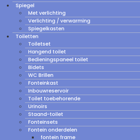
Spiegel
Met verlichting
Verlichting / verwarming
Spiegelkasten
Toiletten
Toiletset
Hangend toilet
Bedieningspaneel toilet
Bidets
WC Brillen
Fonteinkast
Inbouwreservoir
Toilet toebehorende
Urinoirs
Staand-toilet
Fonteinsets
Fontein onderdelen
fontein frame