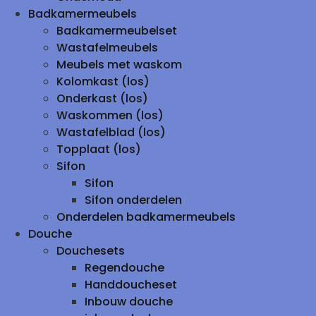
Badkamermeubels
Badkamermeubelset
Wastafelmeubels
Meubels met waskom
Kolomkast (los)
Onderkast (los)
Waskommen (los)
Wastafelblad (los)
Topplaat (los)
Sifon
Sifon
Sifon onderdelen
Onderdelen badkamermeubels
Douche
Douchesets
Regendouche
Handdoucheset
Inbouw douche