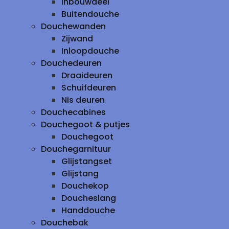
inbouwdeel
Buitendouche
Douchewanden
Zijwand
Inloopdouche
Douchedeuren
Draaideuren
Schuifdeuren
Nis deuren
Douchecabines
Douchegoot & putjes
Douchegoot
Douchegarnituur
Glijstangset
Glijstang
Douchekop
Doucheslang
Handdouche
Douchebak