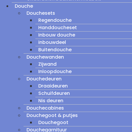
Douche
Douchesets
Regendouche
Handdoucheset
Inbouw douche
inbouwdeel
Buitendouche
Douchewanden
Zijwand
Inloopdouche
Douchedeuren
Draaideuren
Schuifdeuren
Nis deuren
Douchecabines
Douchegoot & putjes
Douchegoot
Douchegarnituur