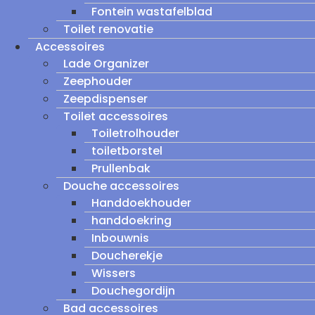
Fontein wastafelblad
Toilet renovatie
Accessoires
Lade Organizer
Zeephouder
Zeepdispenser
Toilet accessoires
Toiletrolhouder
toiletborstel
Prullenbak
Douche accessoires
Handdoekhouder
handdoekring
Inbouwnis
Doucherekje
Wissers
Douchegordijn
Bad accessoires