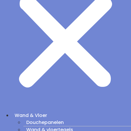
Wand & Vloer
Douchepanelen
Wand & vloertegels