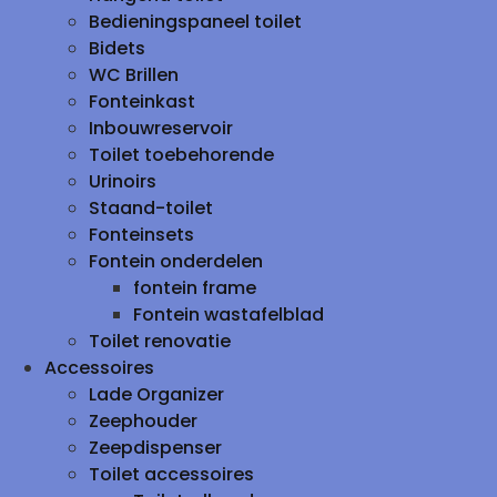
Bedieningspaneel toilet
Bidets
WC Brillen
Fonteinkast
Inbouwreservoir
Toilet toebehorende
Urinoirs
Staand-toilet
Fonteinsets
Fontein onderdelen
fontein frame
Fontein wastafelblad
Toilet renovatie
Accessoires
Lade Organizer
Zeephouder
Zeepdispenser
Toilet accessoires