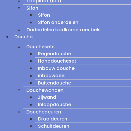
Topplaat (los)
Sifon
Sifon
Sifon onderdelen
Onderdelen badkamermeubels
Douche
Douchesets
Regendouche
Handdoucheset
Inbouw douche
inbouwdeel
Buitendouche
Douchewanden
Zijwand
Inloopdouche
Douchedeuren
Draaideuren
Schuifdeuren