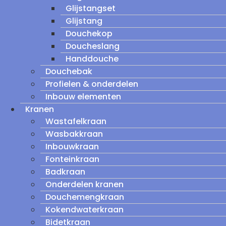
Glijstangset
Glijstang
Douchekop
Doucheslang
Handdouche
Douchebak
Profielen & onderdelen
Inbouw elementen
Kranen
Wastafelkraan
Wasbakkraan
Inbouwkraan
Fonteinkraan
Badkraan
Onderdelen kranen
Douchemengkraan
Kokendwaterkraan
Bidetkraan