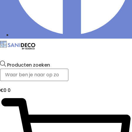
Producten zoeken
€
0
0