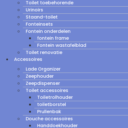
Toilet toebehorende
Urinoirs
Staand-toilet
Fonteinsets
Fontein onderdelen
fontein frame
Fontein wastafelblad
Toilet renovatie
Accessoires
Lade Organizer
Zeephouder
Zeepdispenser
Toilet accessoires
Toiletrolhouder
toiletborstel
Prullenbak
Douche accessoires
Handdoekhouder