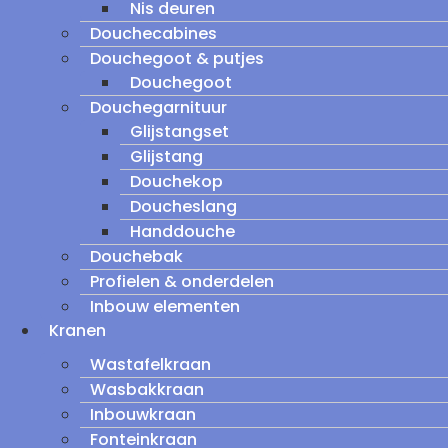
Nis deuren
Douchecabines
Douchegoot & putjes
Douchegoot
Douchegarnituur
Glijstangset
Glijstang
Douchekop
Doucheslang
Handdouche
Douchebak
Profielen & onderdelen
Inbouw elementen
Kranen
Wastafelkraan
Wasbakkraan
Inbouwkraan
Fonteinkraan