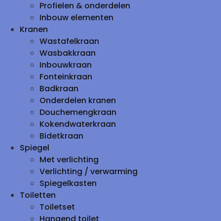
Profielen & onderdelen
Inbouw elementen
Kranen
Wastafelkraan
Wasbakkraan
Inbouwkraan
Fonteinkraan
Badkraan
Onderdelen kranen
Douchemengkraan
Kokendwaterkraan
Bidetkraan
Spiegel
Met verlichting
Verlichting / verwarming
Spiegelkasten
Toiletten
Toiletset
Hangend toilet