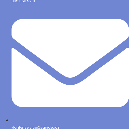
085 060 9201
klantenservice@sanideco.nl