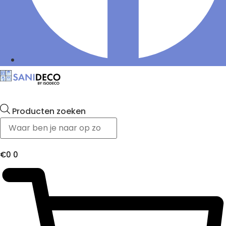
Producten zoeken
€
0
0