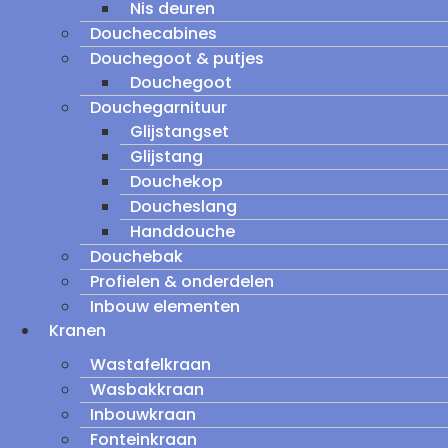
Nis deuren
Douchecabines
Douchegoot & putjes
Douchegoot
Douchegarnituur
Glijstangset
Glijstang
Douchekop
Doucheslang
Handdouche
Douchebak
Profielen & onderdelen
Inbouw elementen
Kranen
Wastafelkraan
Wasbakkraan
Inbouwkraan
Fonteinkraan