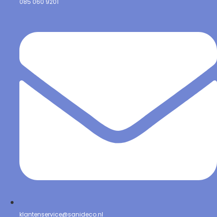
085 060 9201
klantenservice@sanideco.nl