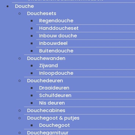
Douche
Douchesets
Regendouche
Handdoucheset
Inbouw douche
inbouwdeel
Buitendouche
Douchewanden
Zijwand
Inloopdouche
Douchedeuren
Draaideuren
Schuifdeuren
Nis deuren
Douchecabines
Douchegoot & putjes
Douchegoot
Douchegarnituur