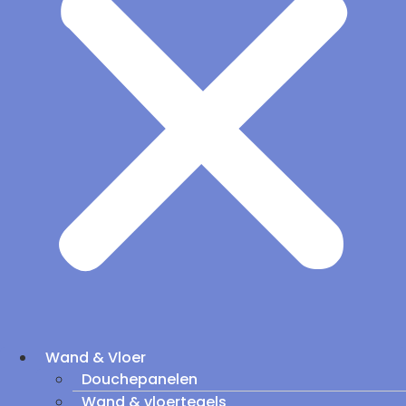
Wand & Vloer
Douchepanelen
Wand & vloertegels