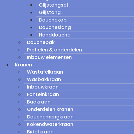
Glijstangset
Glijstang
Douchekop
Doucheslang
Handdouche
Douchebak
Profielen & onderdelen
Inbouw elementen
Kranen
Wastafelkraan
Wasbakkraan
Inbouwkraan
Fonteinkraan
Badkraan
Onderdelen kranen
Douchemengkraan
Kokendwaterkraan
Bidetkraan