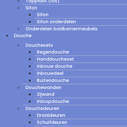
Topplaat (los)
Sifon
Sifon
Sifon onderdelen
Onderdelen badkamermeubels
Douche
Douchesets
Regendouche
Handdoucheset
Inbouw douche
inbouwdeel
Buitendouche
Douchewanden
Zijwand
Inloopdouche
Douchedeuren
Draaideuren
Schuifdeuren