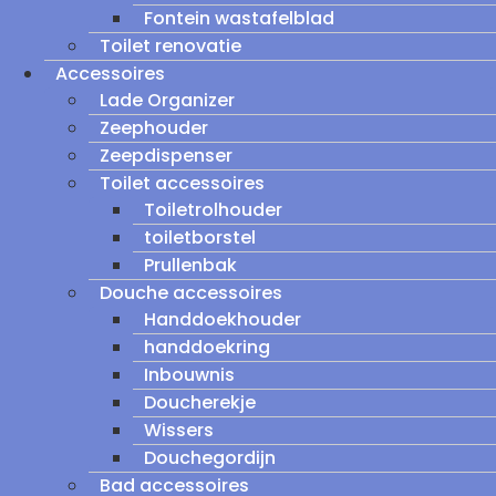
Fontein wastafelblad
Toilet renovatie
Accessoires
Lade Organizer
Zeephouder
Zeepdispenser
Toilet accessoires
Toiletrolhouder
toiletborstel
Prullenbak
Douche accessoires
Handdoekhouder
handdoekring
Inbouwnis
Doucherekje
Wissers
Douchegordijn
Bad accessoires