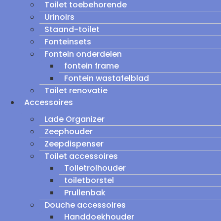
Toilet toebehorende
Urinoirs
Staand-toilet
Fonteinsets
Fontein onderdelen
fontein frame
Fontein wastafelblad
Toilet renovatie
Accessoires
Lade Organizer
Zeephouder
Zeepdispenser
Toilet accessoires
Toiletrolhouder
toiletborstel
Prullenbak
Douche accessoires
Handdoekhouder