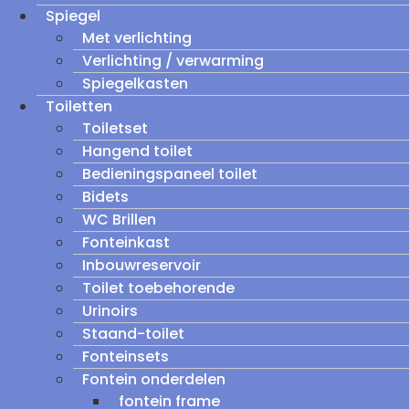
Spiegel
Met verlichting
Verlichting / verwarming
Spiegelkasten
Toiletten
Toiletset
Hangend toilet
Bedieningspaneel toilet
Bidets
WC Brillen
Fonteinkast
Inbouwreservoir
Toilet toebehorende
Urinoirs
Staand-toilet
Fonteinsets
Fontein onderdelen
fontein frame