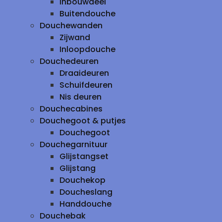
inbouwdeel
Buitendouche
Douchewanden
Zijwand
Inloopdouche
Douchedeuren
Draaideuren
Schuifdeuren
Nis deuren
Douchecabines
Douchegoot & putjes
Douchegoot
Douchegarnituur
Glijstangset
Glijstang
Douchekop
Doucheslang
Handdouche
Douchebak