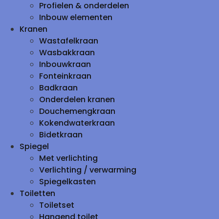
Profielen & onderdelen
Inbouw elementen
Kranen
Wastafelkraan
Wasbakkraan
Inbouwkraan
Fonteinkraan
Badkraan
Onderdelen kranen
Douchemengkraan
Kokendwaterkraan
Bidetkraan
Spiegel
Met verlichting
Verlichting / verwarming
Spiegelkasten
Toiletten
Toiletset
Hangend toilet