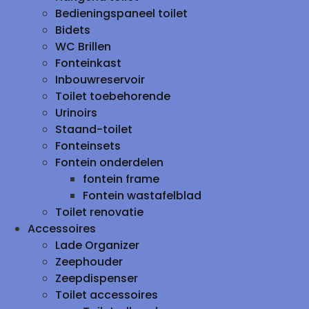
Bedieningspaneel toilet
Bidets
WC Brillen
Fonteinkast
Inbouwreservoir
Toilet toebehorende
Urinoirs
Staand-toilet
Fonteinsets
Fontein onderdelen
fontein frame
Fontein wastafelblad
Toilet renovatie
Accessoires
Lade Organizer
Zeephouder
Zeepdispenser
Toilet accessoires