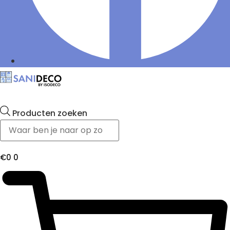
Producten zoeken
€
0
0