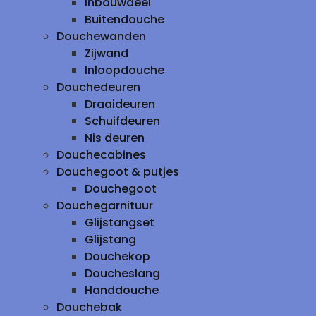
inbouwdeel
Buitendouche
Douchewanden
Zijwand
Inloopdouche
Douchedeuren
Draaideuren
Schuifdeuren
Nis deuren
Douchecabines
Douchegoot & putjes
Douchegoot
Douchegarnituur
Glijstangset
Glijstang
Douchekop
Doucheslang
Handdouche
Douchebak