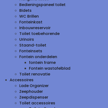
Bedieningspaneel toilet
Bidets
WC Brillen
Fonteinkast
Inbouwreservoir
Toilet toebehorende
Urinoirs
Staand-toilet
Fonteinsets
Fontein onderdelen
fontein frame
Fontein wastafelblad
Toilet renovatie
Accessoires
Lade Organizer
Zeephouder
Zeepdispenser
Toilet accessoires