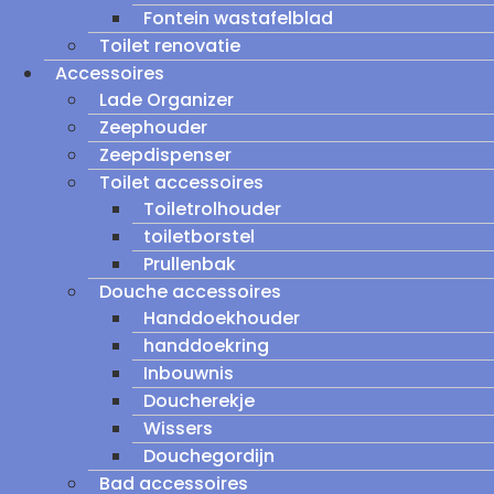
Fontein wastafelblad
Toilet renovatie
Accessoires
Lade Organizer
Zeephouder
Zeepdispenser
Toilet accessoires
Toiletrolhouder
toiletborstel
Prullenbak
Douche accessoires
Handdoekhouder
handdoekring
Inbouwnis
Doucherekje
Wissers
Douchegordijn
Bad accessoires