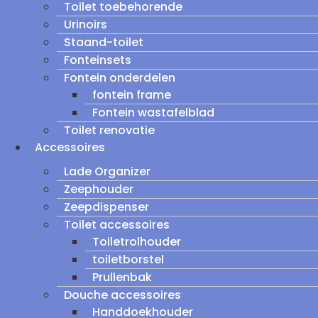
Toilet toebehorende
Urinoirs
Staand-toilet
Fonteinsets
Fontein onderdelen
fontein frame
Fontein wastafelblad
Toilet renovatie
Accessoires
Lade Organizer
Zeephouder
Zeepdispenser
Toilet accessoires
Toiletrolhouder
toiletborstel
Prullenbak
Douche accessoires
Handdoekhouder