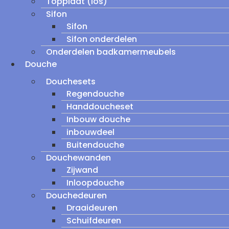
Topplaat (los)
Sifon
Sifon
Sifon onderdelen
Onderdelen badkamermeubels
Douche
Douchesets
Regendouche
Handdoucheset
Inbouw douche
inbouwdeel
Buitendouche
Douchewanden
Zijwand
Inloopdouche
Douchedeuren
Draaideuren
Schuifdeuren