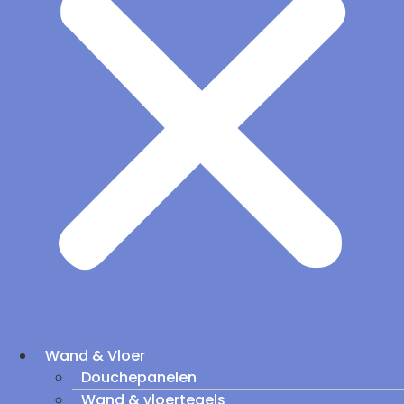
Wand & Vloer
Douchepanelen
Wand & vloertegels