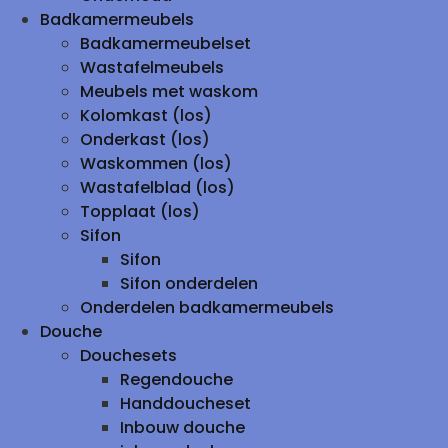
Badkamermeubels
Badkamermeubelset
Wastafelmeubels
Meubels met waskom
Kolomkast (los)
Onderkast (los)
Waskommen (los)
Wastafelblad (los)
Topplaat (los)
Sifon
Sifon
Sifon onderdelen
Onderdelen badkamermeubels
Douche
Douchesets
Regendouche
Handdoucheset
Inbouw douche