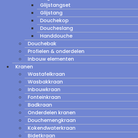
Glijstangset
Glijstang
Douchekop
Doucheslang
Handdouche
Douchebak
Profielen & onderdelen
Inbouw elementen
Kranen
Wastafelkraan
Wasbakkraan
Inbouwkraan
Fonteinkraan
Badkraan
Onderdelen kranen
Douchemengkraan
Kokendwaterkraan
Bidetkraan