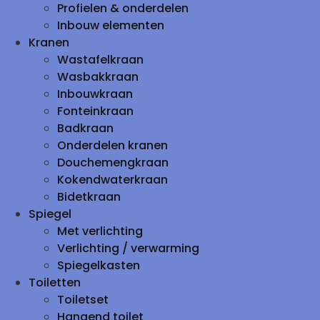
Profielen & onderdelen
Inbouw elementen
Kranen
Wastafelkraan
Wasbakkraan
Inbouwkraan
Fonteinkraan
Badkraan
Onderdelen kranen
Douchemengkraan
Kokendwaterkraan
Bidetkraan
Spiegel
Met verlichting
Verlichting / verwarming
Spiegelkasten
Toiletten
Toiletset
Hangend toilet