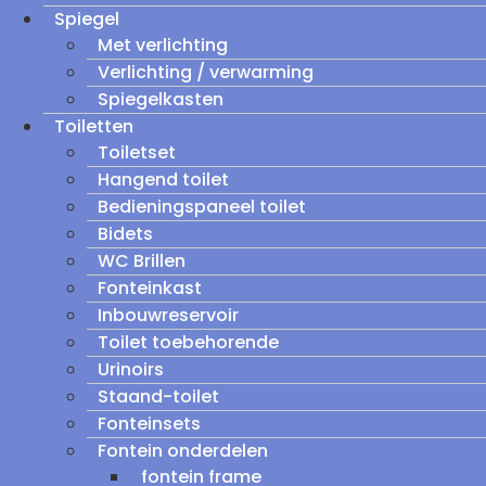
Spiegel
Met verlichting
Verlichting / verwarming
Spiegelkasten
Toiletten
Toiletset
Hangend toilet
Bedieningspaneel toilet
Bidets
WC Brillen
Fonteinkast
Inbouwreservoir
Toilet toebehorende
Urinoirs
Staand-toilet
Fonteinsets
Fontein onderdelen
fontein frame