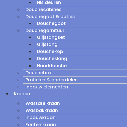
Nis deuren
Douchecabines
Douchegoot & putjes
Douchegoot
Douchegarnituur
Glijstangset
Glijstang
Douchekop
Doucheslang
Handdouche
Douchebak
Profielen & onderdelen
Inbouw elementen
Kranen
Wastafelkraan
Wasbakkraan
Inbouwkraan
Fonteinkraan