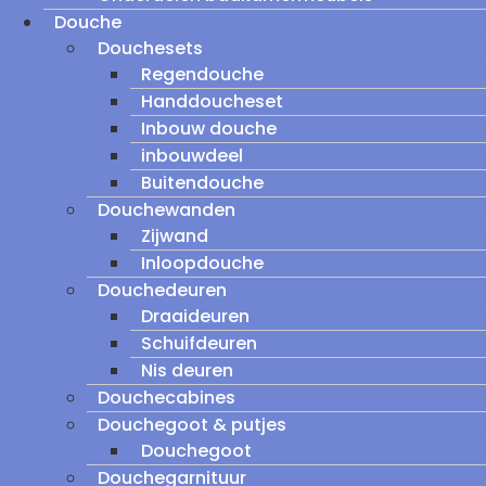
Douche
Douchesets
Regendouche
Handdoucheset
Inbouw douche
inbouwdeel
Buitendouche
Douchewanden
Zijwand
Inloopdouche
Douchedeuren
Draaideuren
Schuifdeuren
Nis deuren
Douchecabines
Douchegoot & putjes
Douchegoot
Douchegarnituur