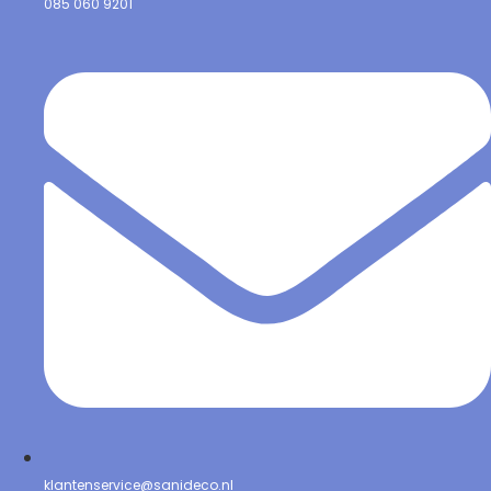
085 060 9201
klantenservice@sanideco.nl