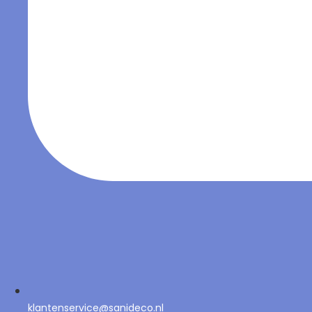
klantenservice@sanideco.nl