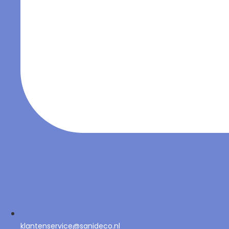
klantenservice@sanideco.nl