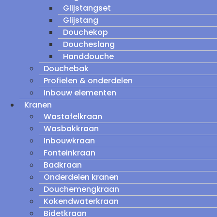
Glijstangset
Glijstang
Douchekop
Doucheslang
Handdouche
Douchebak
Profielen & onderdelen
Inbouw elementen
Kranen
Wastafelkraan
Wasbakkraan
Inbouwkraan
Fonteinkraan
Badkraan
Onderdelen kranen
Douchemengkraan
Kokendwaterkraan
Bidetkraan