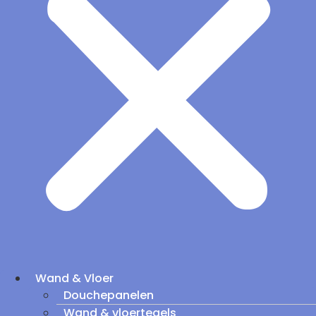
Wand & Vloer
Douchepanelen
Wand & vloertegels