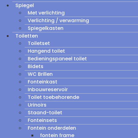
Spiegel
Met verlichting
Verlichting / verwarming
Spiegelkasten
Toiletten
Toiletset
Hangend toilet
Bedieningspaneel toilet
Bidets
WC Brillen
Fonteinkast
Inbouwreservoir
Toilet toebehorende
Urinoirs
Staand-toilet
Fonteinsets
Fontein onderdelen
fontein frame