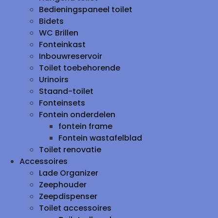
Bedieningspaneel toilet
Bidets
WC Brillen
Fonteinkast
Inbouwreservoir
Toilet toebehorende
Urinoirs
Staand-toilet
Fonteinsets
Fontein onderdelen
fontein frame
Fontein wastafelblad
Toilet renovatie
Accessoires
Lade Organizer
Zeephouder
Zeepdispenser
Toilet accessoires