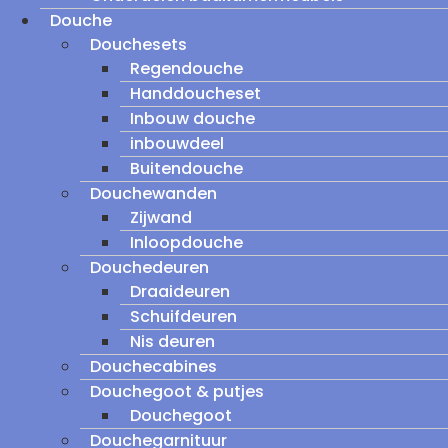
Douche
Douchesets
Regendouche
Handdoucheset
Inbouw douche
inbouwdeel
Buitendouche
Douchewanden
Zijwand
Inloopdouche
Douchedeuren
Draaideuren
Schuifdeuren
Nis deuren
Douchecabines
Douchegoot & putjes
Douchegoot
Douchegarnituur