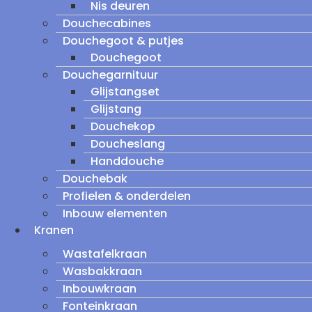
Nis deuren
Douchecabines
Douchegoot & putjes
Douchegoot
Douchegarnituur
Glijstangset
Glijstang
Douchekop
Doucheslang
Handdouche
Douchebak
Profielen & onderdelen
Inbouw elementen
Kranen
Wastafelkraan
Wasbakkraan
Inbouwkraan
Fonteinkraan