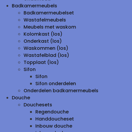
Badkamermeubels
Badkamermeubelset
Wastafelmeubels
Meubels met waskom
Kolomkast (los)
Onderkast (los)
Waskommen (los)
Wastafelblad (los)
Topplaat (los)
Sifon
Sifon
Sifon onderdelen
Onderdelen badkamermeubels
Douche
Douchesets
Regendouche
Handdoucheset
Inbouw douche