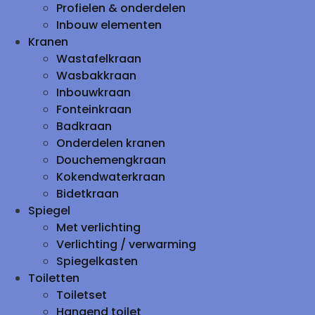
Profielen & onderdelen
Inbouw elementen
Kranen
Wastafelkraan
Wasbakkraan
Inbouwkraan
Fonteinkraan
Badkraan
Onderdelen kranen
Douchemengkraan
Kokendwaterkraan
Bidetkraan
Spiegel
Met verlichting
Verlichting / verwarming
Spiegelkasten
Toiletten
Toiletset
Hangend toilet