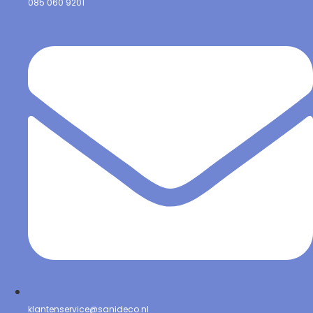
085 060 9201
klantenservice@sanideco.nl