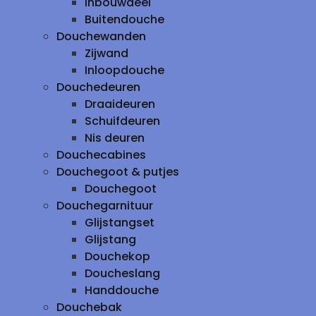
inbouwdeel
Buitendouche
Douchewanden
Zijwand
Inloopdouche
Douchedeuren
Draaideuren
Schuifdeuren
Nis deuren
Douchecabines
Douchegoot & putjes
Douchegoot
Douchegarnituur
Glijstangset
Glijstang
Douchekop
Doucheslang
Handdouche
Douchebak