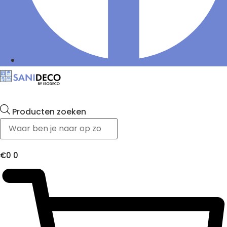
Producten zoeken
€
0
0