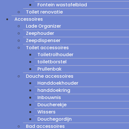
Fontein wastafelblad
Toilet renovatie
Accessoires
Lade Organizer
Zeephouder
Zeepdispenser
Toilet accessoires
Toiletrolhouder
toiletborstel
Prullenbak
Douche accessoires
Handdoekhouder
handdoekring
Inbouwnis
Doucherekje
Wissers
Douchegordijn
Bad accessoires