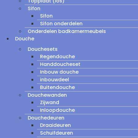
Topplaat (los)
Sifon
Sifon
Sifon onderdelen
Onderdelen badkamermeubels
Douche
Douchesets
Regendouche
Handdoucheset
Inbouw douche
inbouwdeel
Buitendouche
Douchewanden
Zijwand
Inloopdouche
Douchedeuren
Draaideuren
Schuifdeuren