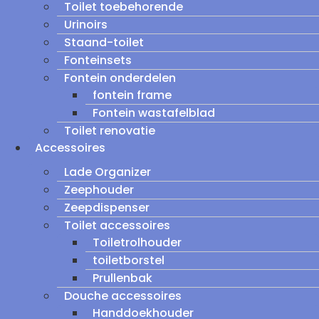
Toilet toebehorende
Urinoirs
Staand-toilet
Fonteinsets
Fontein onderdelen
fontein frame
Fontein wastafelblad
Toilet renovatie
Accessoires
Lade Organizer
Zeephouder
Zeepdispenser
Toilet accessoires
Toiletrolhouder
toiletborstel
Prullenbak
Douche accessoires
Handdoekhouder