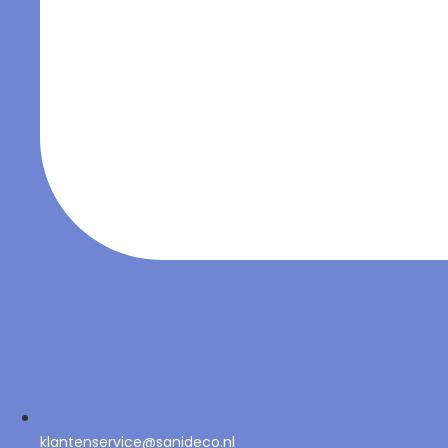
klantenservice@sanideco.nl