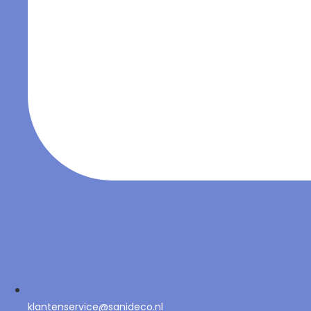
klantenservice@sanideco.nl