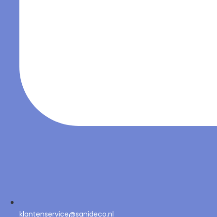
klantenservice@sanideco.nl