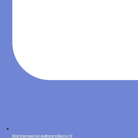
klantenservice@sanideco.nl