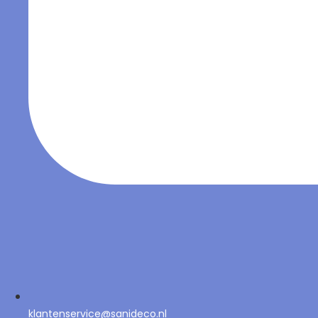
klantenservice@sanideco.nl