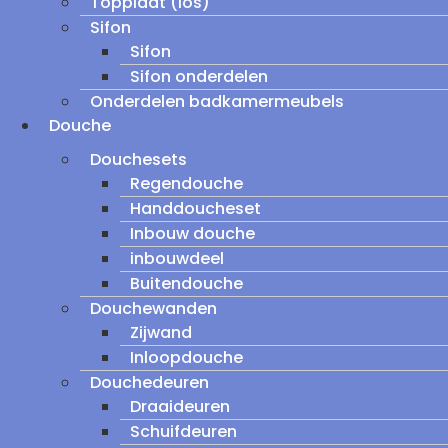
Topplaat (los)
Sifon
Sifon
Sifon onderdelen
Onderdelen badkamermeubels
Douche
Douchesets
Regendouche
Handdoucheset
Inbouw douche
inbouwdeel
Buitendouche
Douchewanden
Zijwand
Inloopdouche
Douchedeuren
Draaideuren
Schuifdeuren