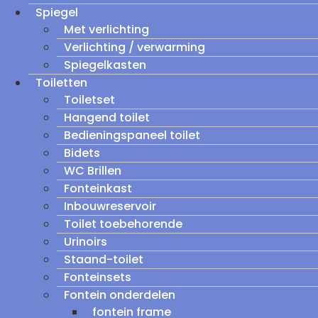
Spiegel
Met verlichting
Verlichting / verwarming
Spiegelkasten
Toiletten
Toiletset
Hangend toilet
Bedieningspaneel toilet
Bidets
WC Brillen
Fonteinkast
Inbouwreservoir
Toilet toebehorende
Urinoirs
Staand-toilet
Fonteinsets
Fontein onderdelen
fontein frame