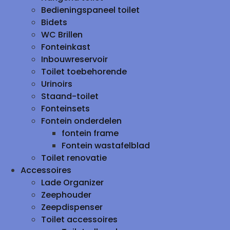
Bedieningspaneel toilet
Bidets
WC Brillen
Fonteinkast
Inbouwreservoir
Toilet toebehorende
Urinoirs
Staand-toilet
Fonteinsets
Fontein onderdelen
fontein frame
Fontein wastafelblad
Toilet renovatie
Accessoires
Lade Organizer
Zeephouder
Zeepdispenser
Toilet accessoires