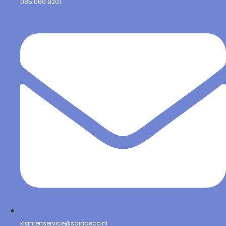
085 060 9201
klantenservice@sanideco.nl