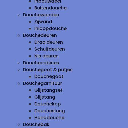
inbouwdeel
Buitendouche
Douchewanden
Zijwand
Inloopdouche
Douchedeuren
Draaideuren
Schuifdeuren
Nis deuren
Douchecabines
Douchegoot & putjes
Douchegoot
Douchegarnituur
Glijstangset
Glijstang
Douchekop
Doucheslang
Handdouche
Douchebak