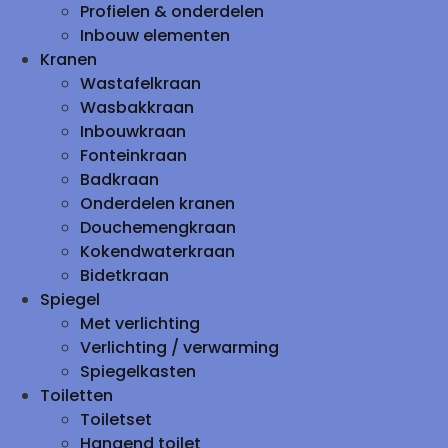
Profielen & onderdelen
Inbouw elementen
Kranen
Wastafelkraan
Wasbakkraan
Inbouwkraan
Fonteinkraan
Badkraan
Onderdelen kranen
Douchemengkraan
Kokendwaterkraan
Bidetkraan
Spiegel
Met verlichting
Verlichting / verwarming
Spiegelkasten
Toiletten
Toiletset
Hangend toilet