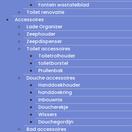
Fontein wastafelblad
Toilet renovatie
Accessoires
Lade Organizer
Zeephouder
Zeepdispenser
Toilet accessoires
Toiletrolhouder
toiletborstel
Prullenbak
Douche accessoires
Handdoekhouder
handdoekring
Inbouwnis
Doucherekje
Wissers
Douchegordijn
Bad accessoires