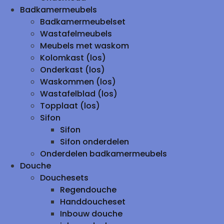
Badkamermeubels
Badkamermeubelset
Wastafelmeubels
Meubels met waskom
Kolomkast (los)
Onderkast (los)
Waskommen (los)
Wastafelblad (los)
Topplaat (los)
Sifon
Sifon
Sifon onderdelen
Onderdelen badkamermeubels
Douche
Douchesets
Regendouche
Handdoucheset
Inbouw douche