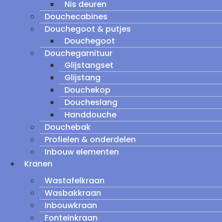
Nis deuren
Douchecabines
Douchegoot & putjes
Douchegoot
Douchegarnituur
Glijstangset
Glijstang
Douchekop
Doucheslang
Handdouche
Douchebak
Profielen & onderdelen
Inbouw elementen
Kranen
Wastafelkraan
Wasbakkraan
Inbouwkraan
Fonteinkraan