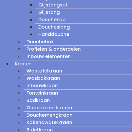
Glijstangset
Glijstang
Douchekop
Doucheslang
Handdouche
Douchebak
Profielen & onderdelen
Inbouw elementen
Kranen
Wastafelkraan
Wasbakkraan
Inbouwkraan
Fonteinkraan
Badkraan
Onderdelen kranen
Douchemengkraan
Kokendwaterkraan
Bidetkraan