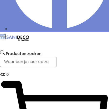
Producten zoeken
€
0
0