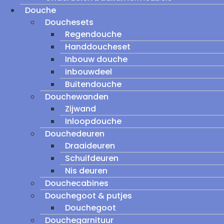
Douche
Douchesets
Regendouche
Handdoucheset
Inbouw douche
inbouwdeel
Buitendouche
Douchewanden
Zijwand
Inloopdouche
Douchedeuren
Draaideuren
Schuifdeuren
Nis deuren
Douchecabines
Douchegoot & putjes
Douchegoot
Douchegarnituur