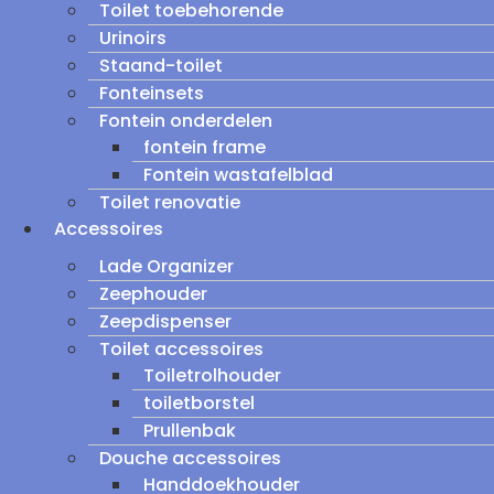
Toilet toebehorende
Urinoirs
Staand-toilet
Fonteinsets
Fontein onderdelen
fontein frame
Fontein wastafelblad
Toilet renovatie
Accessoires
Lade Organizer
Zeephouder
Zeepdispenser
Toilet accessoires
Toiletrolhouder
toiletborstel
Prullenbak
Douche accessoires
Handdoekhouder