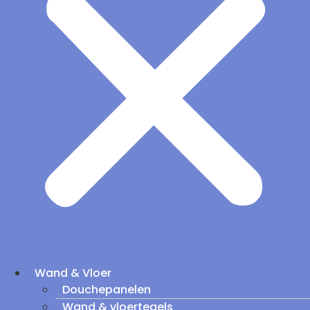
Wand & Vloer
Douchepanelen
Wand & vloertegels