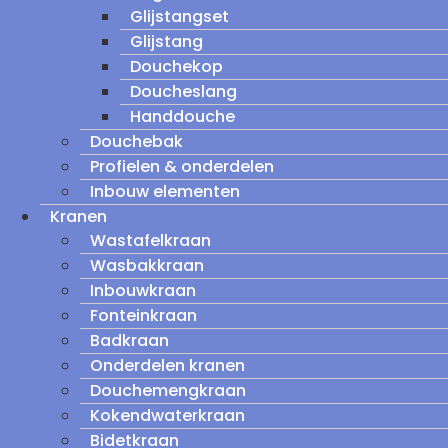
Glijstangset
Glijstang
Douchekop
Doucheslang
Handdouche
Douchebak
Profielen & onderdelen
Inbouw elementen
Kranen
Wastafelkraan
Wasbakkraan
Inbouwkraan
Fonteinkraan
Badkraan
Onderdelen kranen
Douchemengkraan
Kokendwaterkraan
Bidetkraan