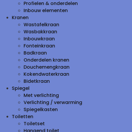
Profielen & onderdelen
Inbouw elementen
Kranen
Wastafelkraan
Wasbakkraan
Inbouwkraan
Fonteinkraan
Badkraan
Onderdelen kranen
Douchemengkraan
Kokendwaterkraan
Bidetkraan
Spiegel
Met verlichting
Verlichting / verwarming
Spiegelkasten
Toiletten
Toiletset
Hangend toilet