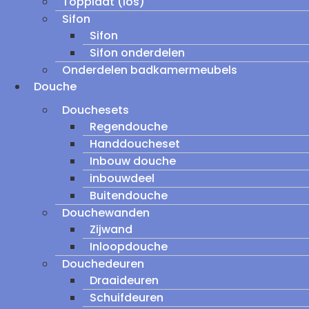
Topplaat (los)
Sifon
Sifon
Sifon onderdelen
Onderdelen badkamermeubels
Douche
Douchesets
Regendouche
Handdoucheset
Inbouw douche
inbouwdeel
Buitendouche
Douchewanden
Zijwand
Inloopdouche
Douchedeuren
Draaideuren
Schuifdeuren