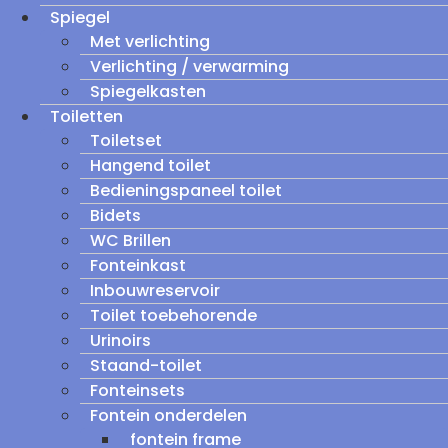
Spiegel
Met verlichting
Verlichting / verwarming
Spiegelkasten
Toiletten
Toiletset
Hangend toilet
Bedieningspaneel toilet
Bidets
WC Brillen
Fonteinkast
Inbouwreservoir
Toilet toebehorende
Urinoirs
Staand-toilet
Fonteinsets
Fontein onderdelen
fontein frame