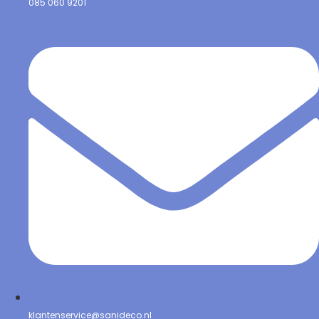
085 060 9201
klantenservice@sanideco.nl