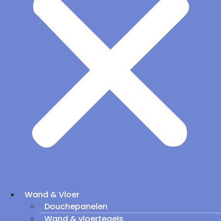
Wand & Vloer
Douchepanelen
Wand & vloertegels