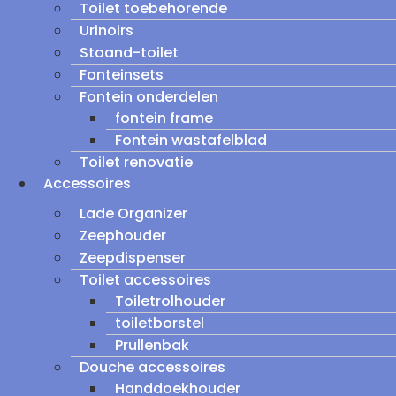
Toilet toebehorende
Urinoirs
Staand-toilet
Fonteinsets
Fontein onderdelen
fontein frame
Fontein wastafelblad
Toilet renovatie
Accessoires
Lade Organizer
Zeephouder
Zeepdispenser
Toilet accessoires
Toiletrolhouder
toiletborstel
Prullenbak
Douche accessoires
Handdoekhouder