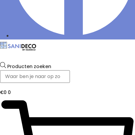
Producten zoeken
€
0
0