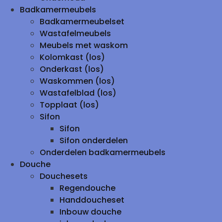
Badkamermeubels
Badkamermeubelset
Wastafelmeubels
Meubels met waskom
Kolomkast (los)
Onderkast (los)
Waskommen (los)
Wastafelblad (los)
Topplaat (los)
Sifon
Sifon
Sifon onderdelen
Onderdelen badkamermeubels
Douche
Douchesets
Regendouche
Handdoucheset
Inbouw douche