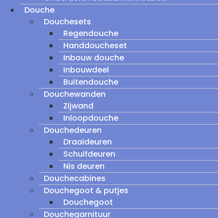
Douche
Douchesets
Regendouche
Handdoucheset
Inbouw douche
inbouwdeel
Buitendouche
Douchewanden
Zijwand
Inloopdouche
Douchedeuren
Draaideuren
Schuifdeuren
Nis deuren
Douchecabines
Douchegoot & putjes
Douchegoot
Douchegarnituur