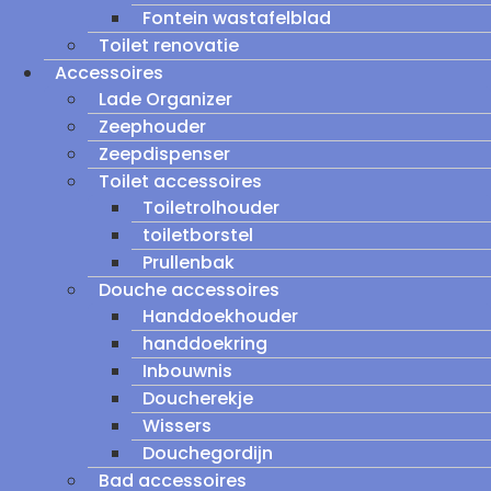
Fontein wastafelblad
Toilet renovatie
Accessoires
Lade Organizer
Zeephouder
Zeepdispenser
Toilet accessoires
Toiletrolhouder
toiletborstel
Prullenbak
Douche accessoires
Handdoekhouder
handdoekring
Inbouwnis
Doucherekje
Wissers
Douchegordijn
Bad accessoires