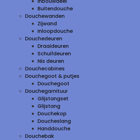
inbouwdeel
Buitendouche
Douchewanden
Zijwand
Inloopdouche
Douchedeuren
Draaideuren
Schuifdeuren
Nis deuren
Douchecabines
Douchegoot & putjes
Douchegoot
Douchegarnituur
Glijstangset
Glijstang
Douchekop
Doucheslang
Handdouche
Douchebak