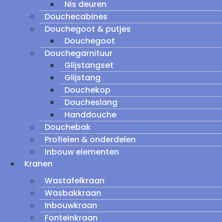
Nis deuren
Douchecabines
Douchegoot & putjes
Douchegoot
Douchegarnituur
Glijstangset
Glijstang
Douchekop
Doucheslang
Handdouche
Douchebak
Profielen & onderdelen
Inbouw elementen
Kranen
Wastafelkraan
Wasbakkraan
Inbouwkraan
Fonteinkraan