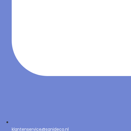
klantenservice@sanideco.nl