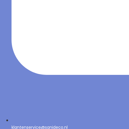
klantenservice@sanideco.nl