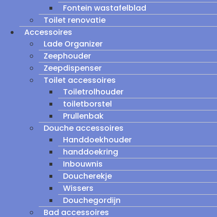
Fontein wastafelblad
Toilet renovatie
Accessoires
Lade Organizer
Zeephouder
Zeepdispenser
Toilet accessoires
Toiletrolhouder
toiletborstel
Prullenbak
Douche accessoires
Handdoekhouder
handdoekring
Inbouwnis
Doucherekje
Wissers
Douchegordijn
Bad accessoires