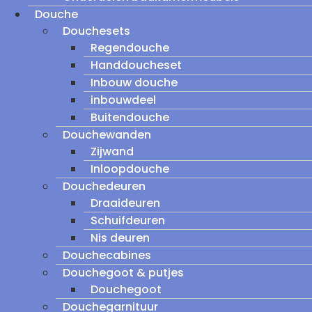
Douche
Douchesets
Regendouche
Handdoucheset
Inbouw douche
inbouwdeel
Buitendouche
Douchewanden
Zijwand
Inloopdouche
Douchedeuren
Draaideuren
Schuifdeuren
Nis deuren
Douchecabines
Douchegoot & putjes
Douchegoot
Douchegarnituur