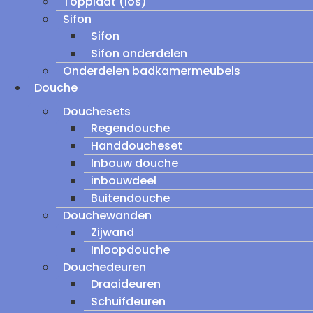
Topplaat (los)
Sifon
Sifon
Sifon onderdelen
Onderdelen badkamermeubels
Douche
Douchesets
Regendouche
Handdoucheset
Inbouw douche
inbouwdeel
Buitendouche
Douchewanden
Zijwand
Inloopdouche
Douchedeuren
Draaideuren
Schuifdeuren