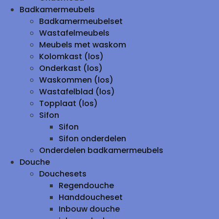
Badkamermeubels
Badkamermeubelset
Wastafelmeubels
Meubels met waskom
Kolomkast (los)
Onderkast (los)
Waskommen (los)
Wastafelblad (los)
Topplaat (los)
Sifon
Sifon
Sifon onderdelen
Onderdelen badkamermeubels
Douche
Douchesets
Regendouche
Handdoucheset
Inbouw douche