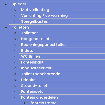
Spiegel
Met verlichting
Verlichting / verwarming
Spiegelkasten
Toiletten
Toiletset
Hangend toilet
Bedieningspaneel toilet
Bidets
WC Brillen
Fonteinkast
Inbouwreservoir
Toilet toebehorende
Urinoirs
Staand-toilet
Fonteinsets
Fontein onderdelen
fontein frame