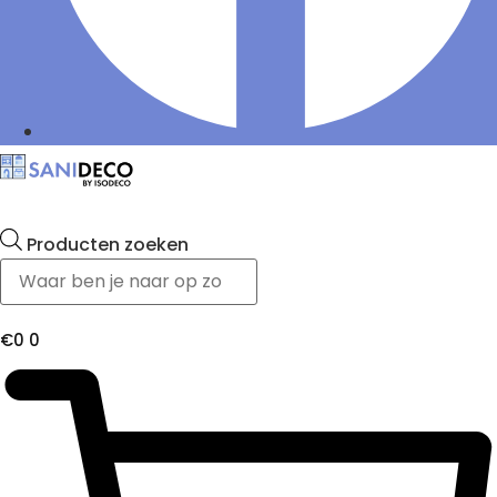
Producten zoeken
€
0
0