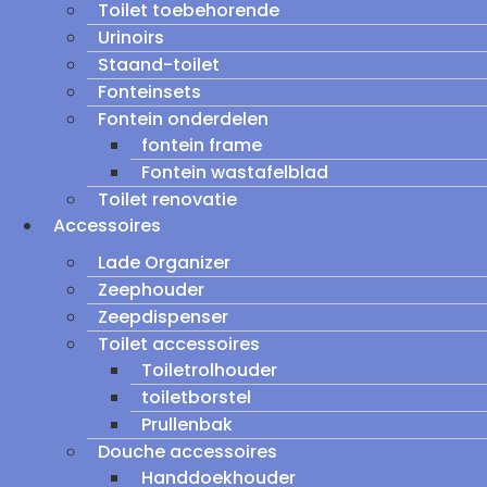
Toilet toebehorende
Urinoirs
Staand-toilet
Fonteinsets
Fontein onderdelen
fontein frame
Fontein wastafelblad
Toilet renovatie
Accessoires
Lade Organizer
Zeephouder
Zeepdispenser
Toilet accessoires
Toiletrolhouder
toiletborstel
Prullenbak
Douche accessoires
Handdoekhouder