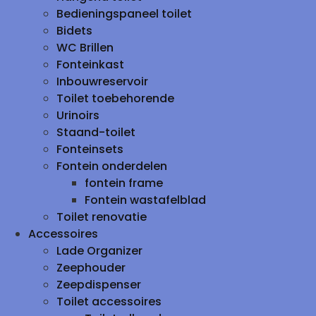
Bedieningspaneel toilet
Bidets
WC Brillen
Fonteinkast
Inbouwreservoir
Toilet toebehorende
Urinoirs
Staand-toilet
Fonteinsets
Fontein onderdelen
fontein frame
Fontein wastafelblad
Toilet renovatie
Accessoires
Lade Organizer
Zeephouder
Zeepdispenser
Toilet accessoires