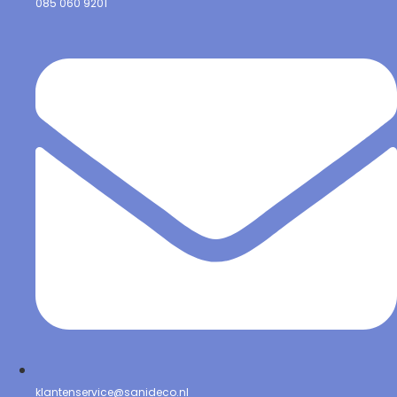
085 060 9201
klantenservice@sanideco.nl