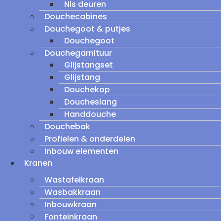
Nis deuren
Douchecabines
Douchegoot & putjes
Douchegoot
Douchegarnituur
Glijstangset
Glijstang
Douchekop
Doucheslang
Handdouche
Douchebak
Profielen & onderdelen
Inbouw elementen
Kranen
Wastafelkraan
Wasbakkraan
Inbouwkraan
Fonteinkraan