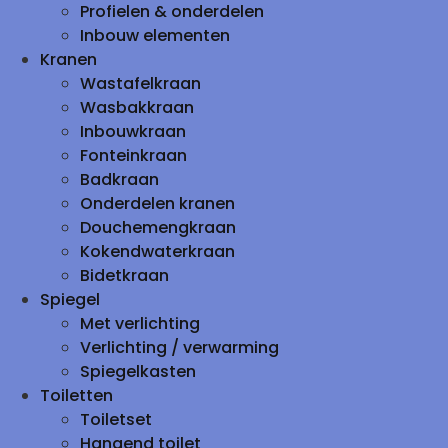
Profielen & onderdelen
Inbouw elementen
Kranen
Wastafelkraan
Wasbakkraan
Inbouwkraan
Fonteinkraan
Badkraan
Onderdelen kranen
Douchemengkraan
Kokendwaterkraan
Bidetkraan
Spiegel
Met verlichting
Verlichting / verwarming
Spiegelkasten
Toiletten
Toiletset
Hangend toilet