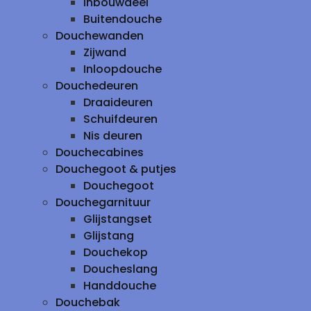
inbouwdeel
Buitendouche
Douchewanden
Zijwand
Inloopdouche
Douchedeuren
Draaideuren
Schuifdeuren
Nis deuren
Douchecabines
Douchegoot & putjes
Douchegoot
Douchegarnituur
Glijstangset
Glijstang
Douchekop
Doucheslang
Handdouche
Douchebak