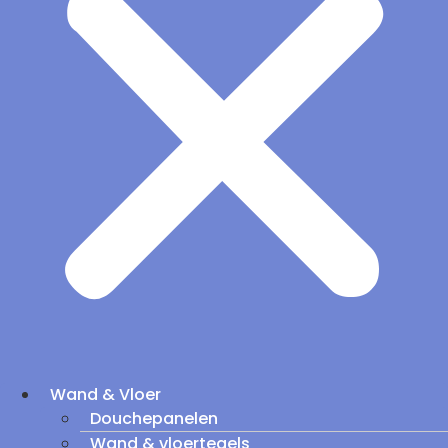
Wand & Vloer
Douchepanelen
Wand & vloertegels