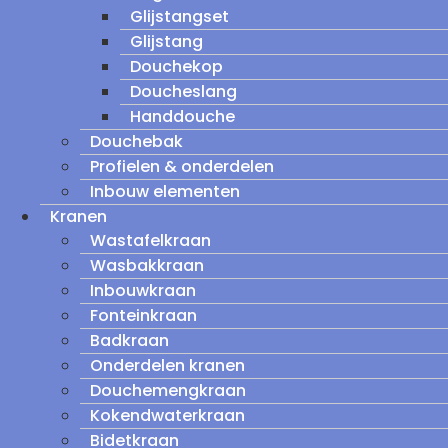
Glijstangset
Glijstang
Douchekop
Doucheslang
Handdouche
Douchebak
Profielen & onderdelen
Inbouw elementen
Kranen
Wastafelkraan
Wasbakkraan
Inbouwkraan
Fonteinkraan
Badkraan
Onderdelen kranen
Douchemengkraan
Kokendwaterkraan
Bidetkraan