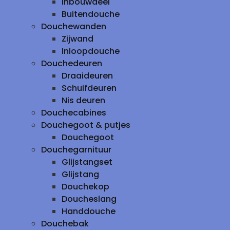
inbouwdeel
Buitendouche
Douchewanden
Zijwand
Inloopdouche
Douchedeuren
Draaideuren
Schuifdeuren
Nis deuren
Douchecabines
Douchegoot & putjes
Douchegoot
Douchegarnituur
Glijstangset
Glijstang
Douchekop
Doucheslang
Handdouche
Douchebak