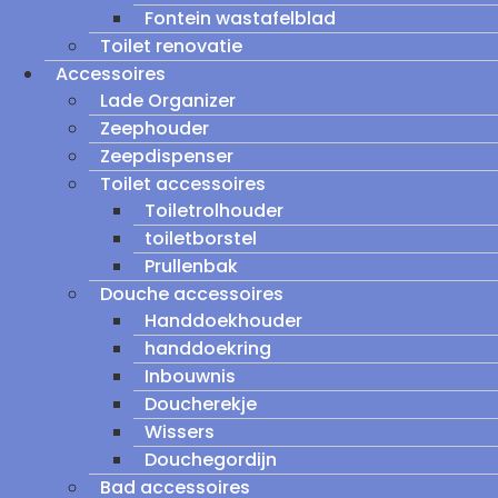
Fontein wastafelblad
Toilet renovatie
Accessoires
Lade Organizer
Zeephouder
Zeepdispenser
Toilet accessoires
Toiletrolhouder
toiletborstel
Prullenbak
Douche accessoires
Handdoekhouder
handdoekring
Inbouwnis
Doucherekje
Wissers
Douchegordijn
Bad accessoires