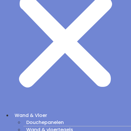
Wand & Vloer
Douchepanelen
Wand & vloertegels