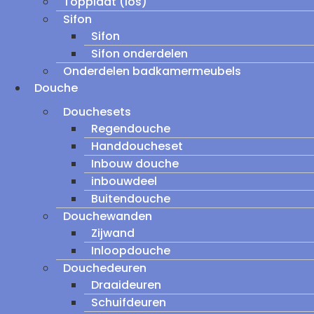
Topplaat (los)
Sifon
Sifon
Sifon onderdelen
Onderdelen badkamermeubels
Douche
Douchesets
Regendouche
Handdoucheset
Inbouw douche
inbouwdeel
Buitendouche
Douchewanden
Zijwand
Inloopdouche
Douchedeuren
Draaideuren
Schuifdeuren