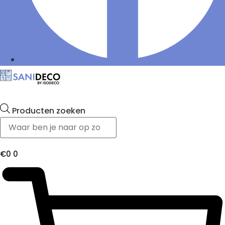
Producten zoeken
€
0
0