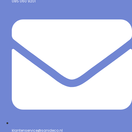
085 060 9201
klantenservice@sanideco.nl