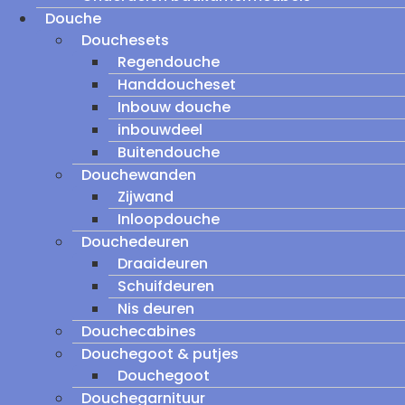
Douche
Douchesets
Regendouche
Handdoucheset
Inbouw douche
inbouwdeel
Buitendouche
Douchewanden
Zijwand
Inloopdouche
Douchedeuren
Draaideuren
Schuifdeuren
Nis deuren
Douchecabines
Douchegoot & putjes
Douchegoot
Douchegarnituur