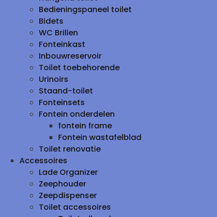
Bedieningspaneel toilet
Bidets
WC Brillen
Fonteinkast
Inbouwreservoir
Toilet toebehorende
Urinoirs
Staand-toilet
Fonteinsets
Fontein onderdelen
fontein frame
Fontein wastafelblad
Toilet renovatie
Accessoires
Lade Organizer
Zeephouder
Zeepdispenser
Toilet accessoires