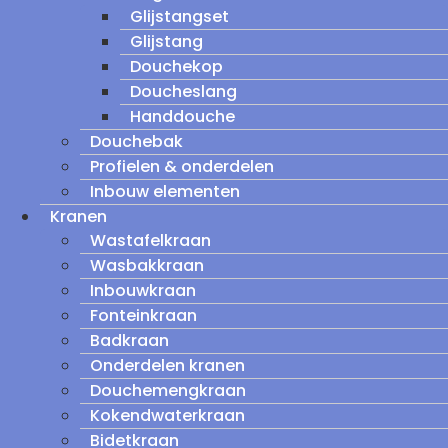
Glijstangset
Glijstang
Douchekop
Doucheslang
Handdouche
Douchebak
Profielen & onderdelen
Inbouw elementen
Kranen
Wastafelkraan
Wasbakkraan
Inbouwkraan
Fonteinkraan
Badkraan
Onderdelen kranen
Douchemengkraan
Kokendwaterkraan
Bidetkraan