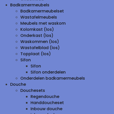
Badkamermeubels
Badkamermeubelset
Wastafelmeubels
Meubels met waskom
Kolomkast (los)
Onderkast (los)
Waskommen (los)
Wastafelblad (los)
Topplaat (los)
Sifon
Sifon
Sifon onderdelen
Onderdelen badkamermeubels
Douche
Douchesets
Regendouche
Handdoucheset
Inbouw douche