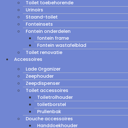
Toilet toebehorende
Urinoirs
Staand-toilet
Fonteinsets
Fontein onderdelen
fontein frame
Fontein wastafelblad
Toilet renovatie
Accessoires
Lade Organizer
Zeephouder
Zeepdispenser
Toilet accessoires
Toiletrolhouder
toiletborstel
Prullenbak
Douche accessoires
Handdoekhouder