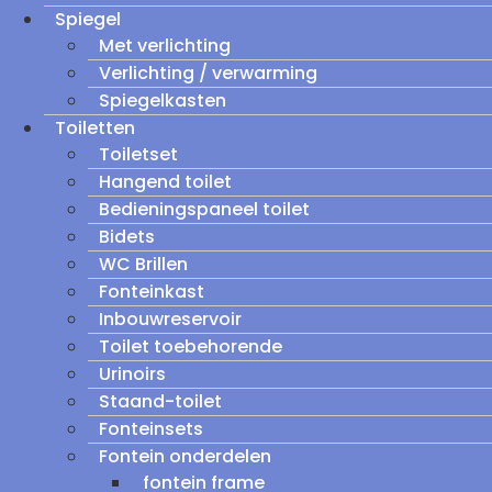
Spiegel
Met verlichting
Verlichting / verwarming
Spiegelkasten
Toiletten
Toiletset
Hangend toilet
Bedieningspaneel toilet
Bidets
WC Brillen
Fonteinkast
Inbouwreservoir
Toilet toebehorende
Urinoirs
Staand-toilet
Fonteinsets
Fontein onderdelen
fontein frame