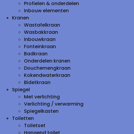
Profielen & onderdelen
Inbouw elementen
Kranen
Wastafelkraan
Wasbakkraan
Inbouwkraan
Fonteinkraan
Badkraan
Onderdelen kranen
Douchemengkraan
Kokendwaterkraan
Bidetkraan
Spiegel
Met verlichting
Verlichting / verwarming
Spiegelkasten
Toiletten
Toiletset
Hangend toilet