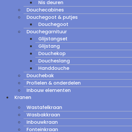
Nis deuren
Douchecabines
Douchegoot & putjes
Douchegoot
Douchegarnituur
Glijstangset
Glijstang
Douchekop
Doucheslang
Handdouche
Douchebak
Profielen & onderdelen
Inbouw elementen
Kranen
Wastafelkraan
Wasbakkraan
Inbouwkraan
Fonteinkraan