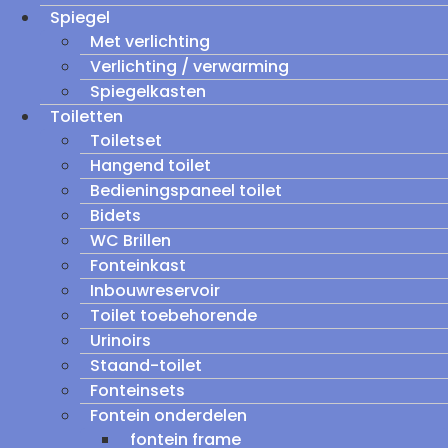
Spiegel
Met verlichting
Verlichting / verwarming
Spiegelkasten
Toiletten
Toiletset
Hangend toilet
Bedieningspaneel toilet
Bidets
WC Brillen
Fonteinkast
Inbouwreservoir
Toilet toebehorende
Urinoirs
Staand-toilet
Fonteinsets
Fontein onderdelen
fontein frame