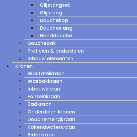
Glijstangset
Glijstang
Douchekop
Doucheslang
Handdouche
Douchebak
Profielen & onderdelen
Inbouw elementen
Kranen
Wastafelkraan
Wasbakkraan
Inbouwkraan
Fonteinkraan
Badkraan
Onderdelen kranen
Douchemengkraan
Kokendwaterkraan
Bidetkraan