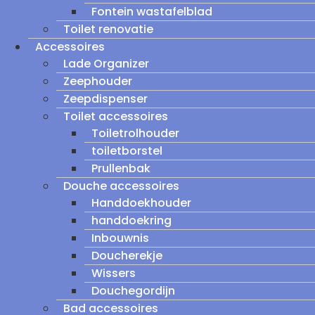
Fontein wastafelblad
Toilet renovatie
Accessoires
Lade Organizer
Zeephouder
Zeepdispenser
Toilet accessoires
Toiletrolhouder
toiletborstel
Prullenbak
Douche accessoires
Handdoekhouder
handdoekring
Inbouwnis
Doucherekje
Wissers
Douchegordijn
Bad accessoires