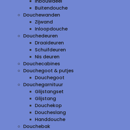
inbouwdeel
Buitendouche
Douchewanden
Zijwand
Inloopdouche
Douchedeuren
Draaideuren
Schuifdeuren
Nis deuren
Douchecabines
Douchegoot & putjes
Douchegoot
Douchegarnituur
Glijstangset
Glijstang
Douchekop
Doucheslang
Handdouche
Douchebak