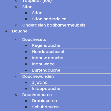
Topplaat (los)
Sifon
Sifon
Sifon onderdelen
Onderdelen badkamermeubels
Douche
Douchesets
Regendouche
Handdoucheset
Inbouw douche
inbouwdeel
Buitendouche
Douchewanden
Zijwand
Inloopdouche
Douchedeuren
Draaideuren
Schuifdeuren