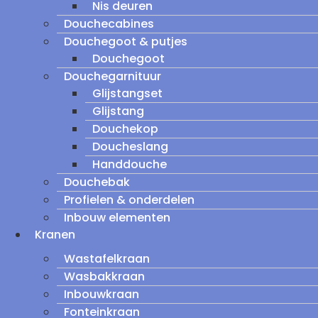
Nis deuren
Douchecabines
Douchegoot & putjes
Douchegoot
Douchegarnituur
Glijstangset
Glijstang
Douchekop
Doucheslang
Handdouche
Douchebak
Profielen & onderdelen
Inbouw elementen
Kranen
Wastafelkraan
Wasbakkraan
Inbouwkraan
Fonteinkraan