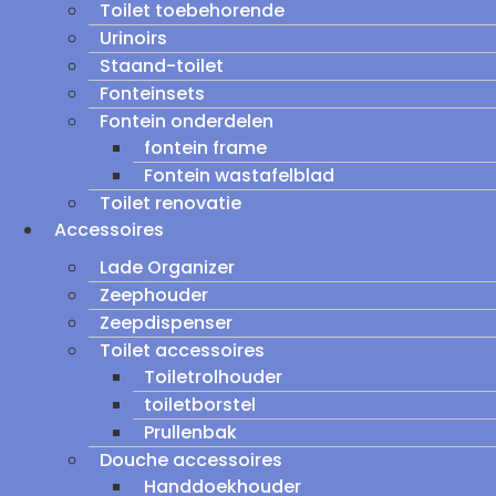
Toilet toebehorende
Urinoirs
Staand-toilet
Fonteinsets
Fontein onderdelen
fontein frame
Fontein wastafelblad
Toilet renovatie
Accessoires
Lade Organizer
Zeephouder
Zeepdispenser
Toilet accessoires
Toiletrolhouder
toiletborstel
Prullenbak
Douche accessoires
Handdoekhouder