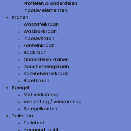
Profielen & onderdelen
Inbouw elementen
Kranen
Wastafelkraan
Wasbakkraan
Inbouwkraan
Fonteinkraan
Badkraan
Onderdelen kranen
Douchemengkraan
Kokendwaterkraan
Bidetkraan
Spiegel
Met verlichting
Verlichting / verwarming
Spiegelkasten
Toiletten
Toiletset
Hangend toilet