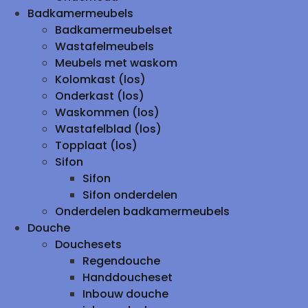
Badkamermeubels
Badkamermeubelset
Wastafelmeubels
Meubels met waskom
Kolomkast (los)
Onderkast (los)
Waskommen (los)
Wastafelblad (los)
Topplaat (los)
Sifon
Sifon
Sifon onderdelen
Onderdelen badkamermeubels
Douche
Douchesets
Regendouche
Handdoucheset
Inbouw douche