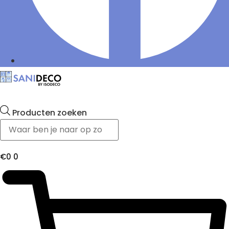
Producten zoeken
€
0
0