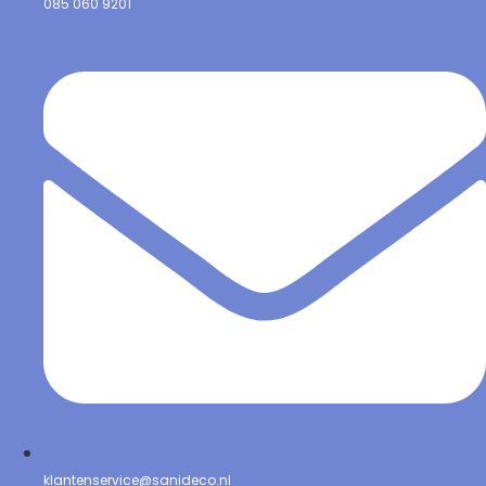
085 060 9201
klantenservice@sanideco.nl