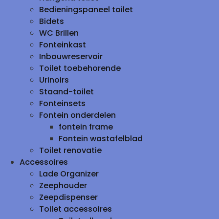
Bedieningspaneel toilet
Bidets
WC Brillen
Fonteinkast
Inbouwreservoir
Toilet toebehorende
Urinoirs
Staand-toilet
Fonteinsets
Fontein onderdelen
fontein frame
Fontein wastafelblad
Toilet renovatie
Accessoires
Lade Organizer
Zeephouder
Zeepdispenser
Toilet accessoires