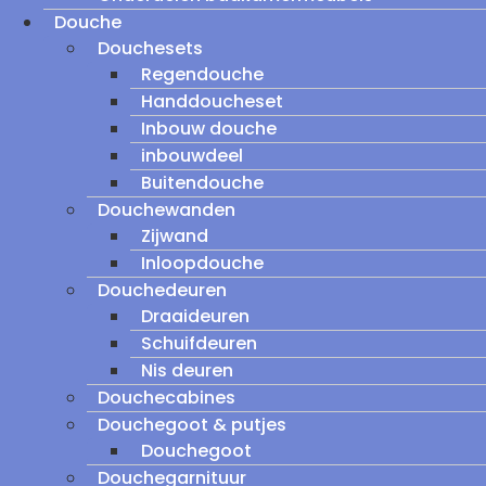
Douche
Douchesets
Regendouche
Handdoucheset
Inbouw douche
inbouwdeel
Buitendouche
Douchewanden
Zijwand
Inloopdouche
Douchedeuren
Draaideuren
Schuifdeuren
Nis deuren
Douchecabines
Douchegoot & putjes
Douchegoot
Douchegarnituur