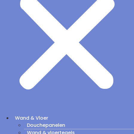
Wand & Vloer
Douchepanelen
Wand & vloertegels