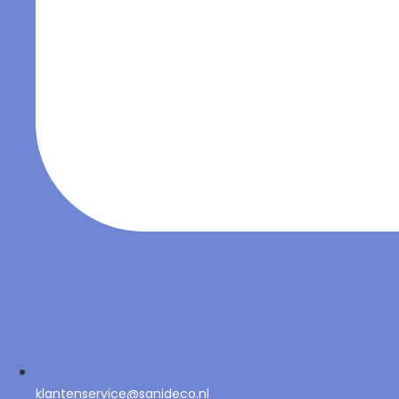
klantenservice@sanideco.nl