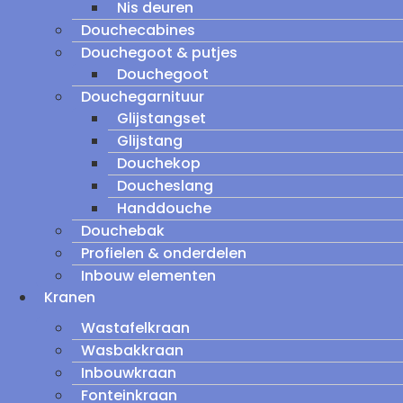
Nis deuren
Douchecabines
Douchegoot & putjes
Douchegoot
Douchegarnituur
Glijstangset
Glijstang
Douchekop
Doucheslang
Handdouche
Douchebak
Profielen & onderdelen
Inbouw elementen
Kranen
Wastafelkraan
Wasbakkraan
Inbouwkraan
Fonteinkraan