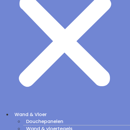
Wand & Vloer
Douchepanelen
Wand & vloertegels