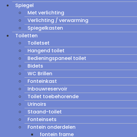
Spiegel
Met verlichting
Verlichting / verwarming
Spiegelkasten
Toiletten
Toiletset
Hangend toilet
Bedieningspaneel toilet
Bidets
WC Brillen
Fonteinkast
Inbouwreservoir
Toilet toebehorende
Urinoirs
Staand-toilet
Fonteinsets
Fontein onderdelen
fontein frame