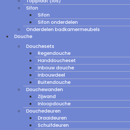
Topplaat (los)
Sifon
Sifon
Sifon onderdelen
Onderdelen badkamermeubels
Douche
Douchesets
Regendouche
Handdoucheset
Inbouw douche
inbouwdeel
Buitendouche
Douchewanden
Zijwand
Inloopdouche
Douchedeuren
Draaideuren
Schuifdeuren