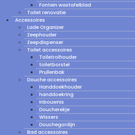
Fontein wastafelblad
Toilet renovatie
Accessoires
Lade Organizer
Zeephouder
Zeepdispenser
Toilet accessoires
Toiletrolhouder
toiletborstel
Prullenbak
Douche accessoires
Handdoekhouder
handdoekring
Inbouwnis
Doucherekje
Wissers
Douchegordijn
Bad accessoires