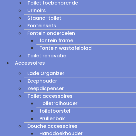
Toilet toebehorende
Urinoirs
Staand-toilet
Fonteinsets
Fontein onderdelen
fontein frame
Fontein wastafelblad
Toilet renovatie
Accessoires
Lade Organizer
Zeephouder
Zeepdispenser
Toilet accessoires
Toiletrolhouder
toiletborstel
Prullenbak
Douche accessoires
Handdoekhouder