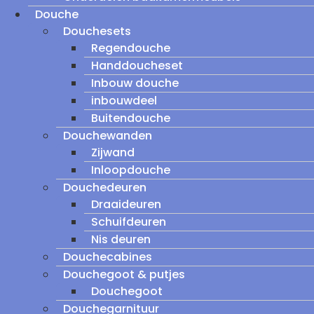
Douche
Douchesets
Regendouche
Handdoucheset
Inbouw douche
inbouwdeel
Buitendouche
Douchewanden
Zijwand
Inloopdouche
Douchedeuren
Draaideuren
Schuifdeuren
Nis deuren
Douchecabines
Douchegoot & putjes
Douchegoot
Douchegarnituur