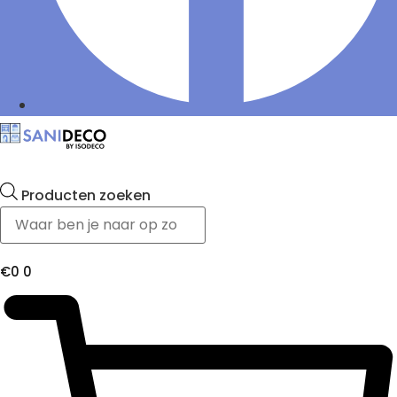
Producten zoeken
€
0
0