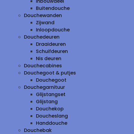
inbouwdeel
Buitendouche
Douchewanden
Zijwand
Inloopdouche
Douchedeuren
Draaideuren
Schuifdeuren
Nis deuren
Douchecabines
Douchegoot & putjes
Douchegoot
Douchegarnituur
Glijstangset
Glijstang
Douchekop
Doucheslang
Handdouche
Douchebak