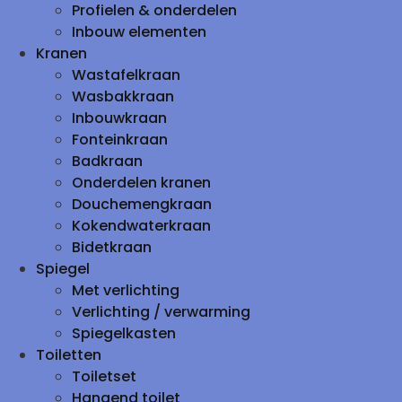
Profielen & onderdelen
Inbouw elementen
Kranen
Wastafelkraan
Wasbakkraan
Inbouwkraan
Fonteinkraan
Badkraan
Onderdelen kranen
Douchemengkraan
Kokendwaterkraan
Bidetkraan
Spiegel
Met verlichting
Verlichting / verwarming
Spiegelkasten
Toiletten
Toiletset
Hangend toilet