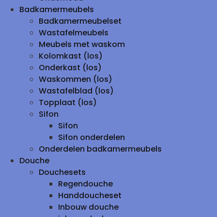
Badkamermeubels
Badkamermeubelset
Wastafelmeubels
Meubels met waskom
Kolomkast (los)
Onderkast (los)
Waskommen (los)
Wastafelblad (los)
Topplaat (los)
Sifon
Sifon
Sifon onderdelen
Onderdelen badkamermeubels
Douche
Douchesets
Regendouche
Handdoucheset
Inbouw douche