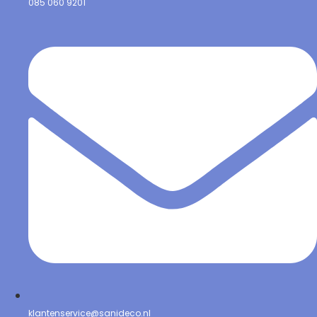
085 060 9201
klantenservice@sanideco.nl