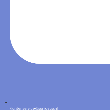
klantenservice@sanideco.nl