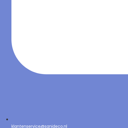
klantenservice@sanideco.nl