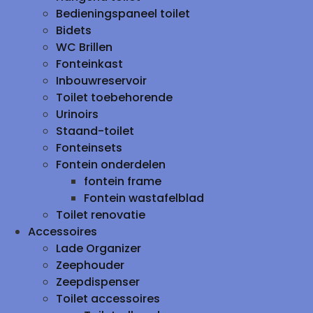
Bedieningspaneel toilet
Bidets
WC Brillen
Fonteinkast
Inbouwreservoir
Toilet toebehorende
Urinoirs
Staand-toilet
Fonteinsets
Fontein onderdelen
fontein frame
Fontein wastafelblad
Toilet renovatie
Accessoires
Lade Organizer
Zeephouder
Zeepdispenser
Toilet accessoires