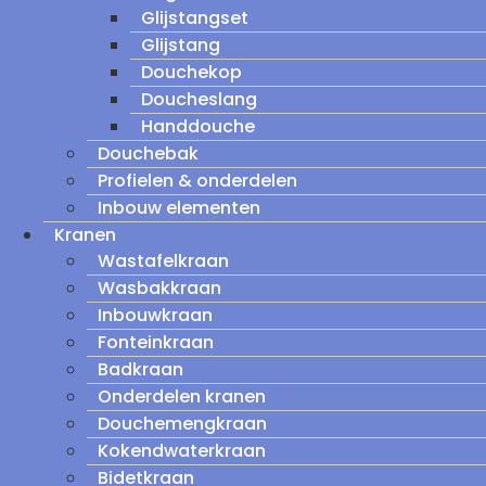
Glijstangset
Glijstang
Douchekop
Doucheslang
Handdouche
Douchebak
Profielen & onderdelen
Inbouw elementen
Kranen
Wastafelkraan
Wasbakkraan
Inbouwkraan
Fonteinkraan
Badkraan
Onderdelen kranen
Douchemengkraan
Kokendwaterkraan
Bidetkraan