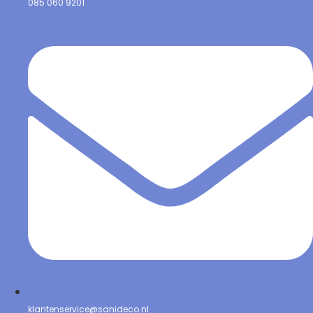
085 060 9201
klantenservice@sanideco.nl