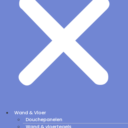
Wand & Vloer
Douchepanelen
Wand & vloertegels