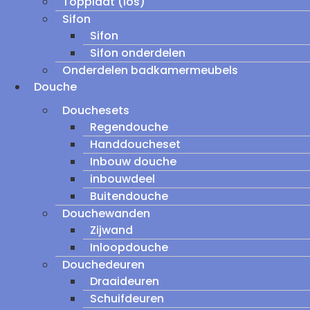
Topplaat (los)
Sifon
Sifon
Sifon onderdelen
Onderdelen badkamermeubels
Douche
Douchesets
Regendouche
Handdoucheset
Inbouw douche
inbouwdeel
Buitendouche
Douchewanden
Zijwand
Inloopdouche
Douchedeuren
Draaideuren
Schuifdeuren