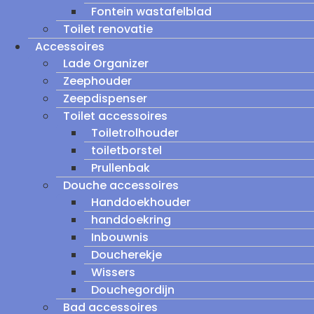
Fontein wastafelblad
Toilet renovatie
Accessoires
Lade Organizer
Zeephouder
Zeepdispenser
Toilet accessoires
Toiletrolhouder
toiletborstel
Prullenbak
Douche accessoires
Handdoekhouder
handdoekring
Inbouwnis
Doucherekje
Wissers
Douchegordijn
Bad accessoires