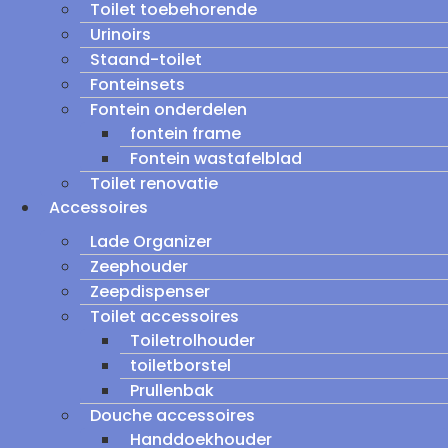
Toilet toebehorende
Urinoirs
Staand-toilet
Fonteinsets
Fontein onderdelen
fontein frame
Fontein wastafelblad
Toilet renovatie
Accessoires
Lade Organizer
Zeephouder
Zeepdispenser
Toilet accessoires
Toiletrolhouder
toiletborstel
Prullenbak
Douche accessoires
Handdoekhouder