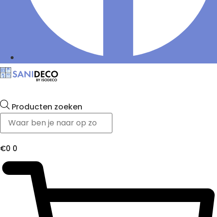
Producten zoeken
€
0
0