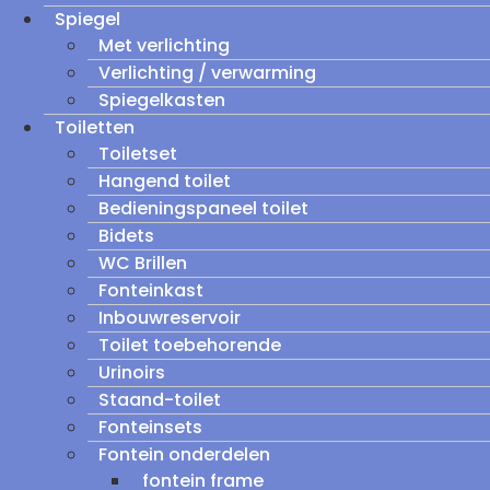
Spiegel
Met verlichting
Verlichting / verwarming
Spiegelkasten
Toiletten
Toiletset
Hangend toilet
Bedieningspaneel toilet
Bidets
WC Brillen
Fonteinkast
Inbouwreservoir
Toilet toebehorende
Urinoirs
Staand-toilet
Fonteinsets
Fontein onderdelen
fontein frame