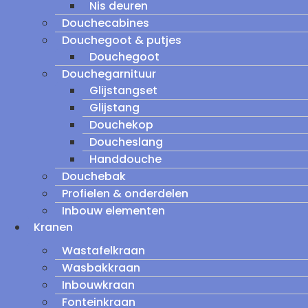
Nis deuren
Douchecabines
Douchegoot & putjes
Douchegoot
Douchegarnituur
Glijstangset
Glijstang
Douchekop
Doucheslang
Handdouche
Douchebak
Profielen & onderdelen
Inbouw elementen
Kranen
Wastafelkraan
Wasbakkraan
Inbouwkraan
Fonteinkraan