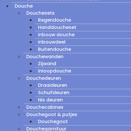
Douche
Douchesets
Regendouche
Handdoucheset
Inbouw douche
inbouwdeel
Buitendouche
Douchewanden
Zijwand
Inloopdouche
Douchedeuren
Draaideuren
Schuifdeuren
Nis deuren
Douchecabines
Douchegoot & putjes
Douchegoot
Douchegarnituur