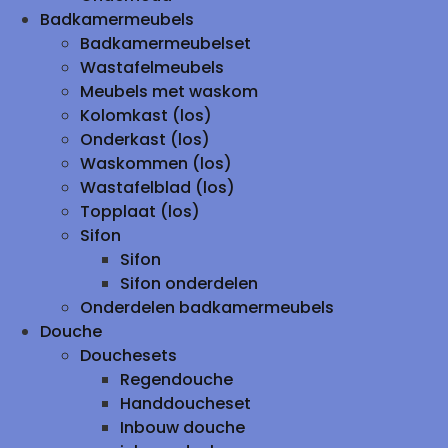
Badkamermeubels
Badkamermeubelset
Wastafelmeubels
Meubels met waskom
Kolomkast (los)
Onderkast (los)
Waskommen (los)
Wastafelblad (los)
Topplaat (los)
Sifon
Sifon
Sifon onderdelen
Onderdelen badkamermeubels
Douche
Douchesets
Regendouche
Handdoucheset
Inbouw douche