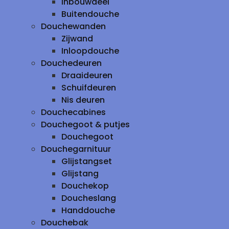
inbouwdeel
Buitendouche
Douchewanden
Zijwand
Inloopdouche
Douchedeuren
Draaideuren
Schuifdeuren
Nis deuren
Douchecabines
Douchegoot & putjes
Douchegoot
Douchegarnituur
Glijstangset
Glijstang
Douchekop
Doucheslang
Handdouche
Douchebak