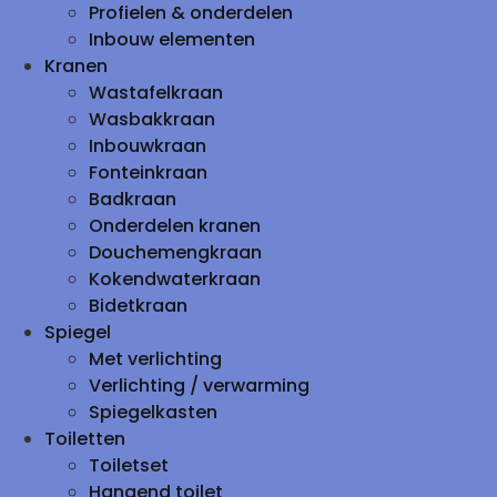
Profielen & onderdelen
Inbouw elementen
Kranen
Wastafelkraan
Wasbakkraan
Inbouwkraan
Fonteinkraan
Badkraan
Onderdelen kranen
Douchemengkraan
Kokendwaterkraan
Bidetkraan
Spiegel
Met verlichting
Verlichting / verwarming
Spiegelkasten
Toiletten
Toiletset
Hangend toilet