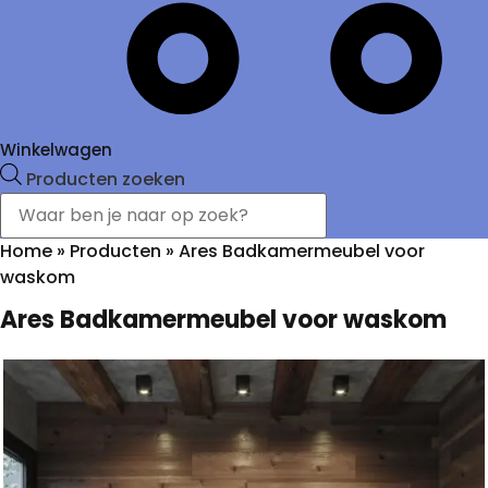
Winkelwagen
Producten zoeken
Home
»
Producten
»
Ares Badkamermeubel voor
waskom
Ares Badkamermeubel voor waskom