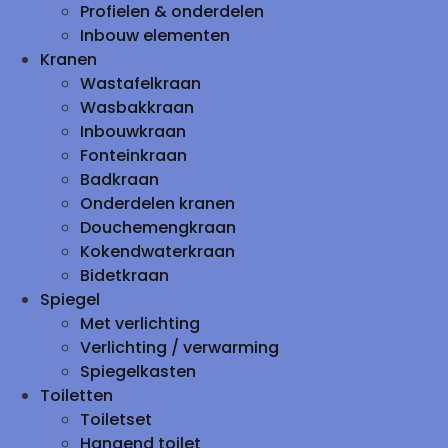
Profielen & onderdelen
Inbouw elementen
Kranen
Wastafelkraan
Wasbakkraan
Inbouwkraan
Fonteinkraan
Badkraan
Onderdelen kranen
Douchemengkraan
Kokendwaterkraan
Bidetkraan
Spiegel
Met verlichting
Verlichting / verwarming
Spiegelkasten
Toiletten
Toiletset
Hangend toilet