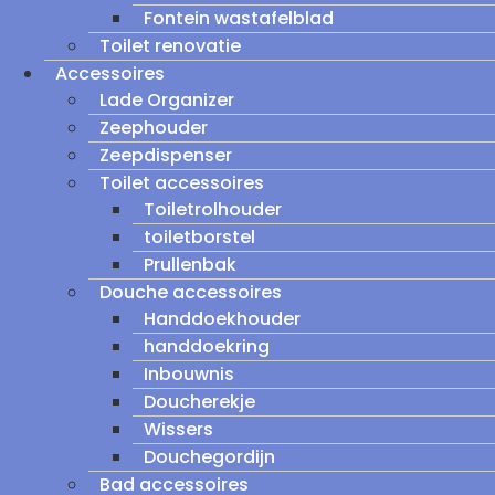
Fontein wastafelblad
Toilet renovatie
Accessoires
Lade Organizer
Zeephouder
Zeepdispenser
Toilet accessoires
Toiletrolhouder
toiletborstel
Prullenbak
Douche accessoires
Handdoekhouder
handdoekring
Inbouwnis
Doucherekje
Wissers
Douchegordijn
Bad accessoires