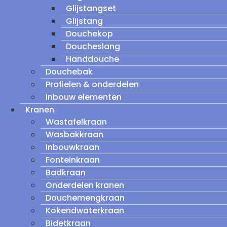
Glijstangset
Glijstang
Douchekop
Doucheslang
Handdouche
Douchebak
Profielen & onderdelen
Inbouw elementen
Kranen
Wastafelkraan
Wasbakkraan
Inbouwkraan
Fonteinkraan
Badkraan
Onderdelen kranen
Douchemengkraan
Kokendwaterkraan
Bidetkraan