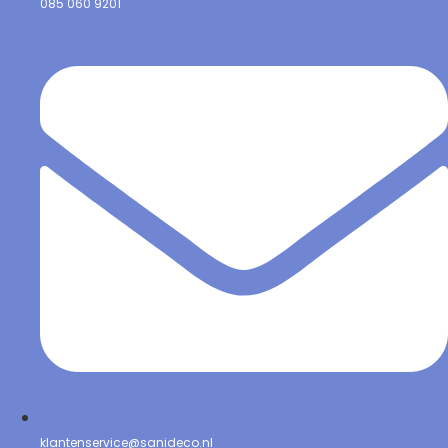
085 060 9201
klantenservice@sanideco.nl