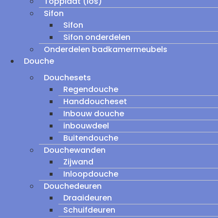
Topplaat (los)
Sifon
Sifon
Sifon onderdelen
Onderdelen badkamermeubels
Douche
Douchesets
Regendouche
Handdoucheset
Inbouw douche
inbouwdeel
Buitendouche
Douchewanden
Zijwand
Inloopdouche
Douchedeuren
Draaideuren
Schuifdeuren