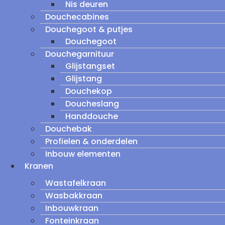
Nis deuren
Douchecabines
Douchegoot & putjes
Douchegoot
Douchegarnituur
Glijstangset
Glijstang
Douchekop
Doucheslang
Handdouche
Douchebak
Profielen & onderdelen
Inbouw elementen
Kranen
Wastafelkraan
Wasbakkraan
Inbouwkraan
Fonteinkraan