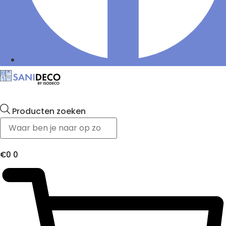
Producten zoeken
€
0
0