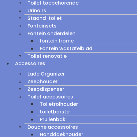
Toilet toebehorende
Urinoirs
Staand-toilet
Fonteinsets
Fontein onderdelen
fontein frame
Fontein wastafelblad
Toilet renovatie
Accessoires
Lade Organizer
Zeephouder
Zeepdispenser
Toilet accessoires
Toiletrolhouder
toiletborstel
Prullenbak
Douche accessoires
Handdoekhouder