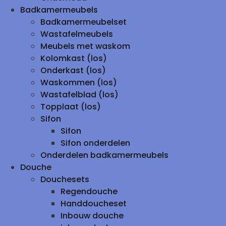
Badkamermeubels
Badkamermeubelset
Wastafelmeubels
Meubels met waskom
Kolomkast (los)
Onderkast (los)
Waskommen (los)
Wastafelblad (los)
Topplaat (los)
Sifon
Sifon
Sifon onderdelen
Onderdelen badkamermeubels
Douche
Douchesets
Regendouche
Handdoucheset
Inbouw douche