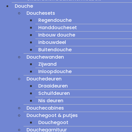
Douche
Douchesets
Regendouche
Handdoucheset
Inbouw douche
inbouwdeel
Buitendouche
Douchewanden
Zijwand
Inloopdouche
Douchedeuren
Draaideuren
Schuifdeuren
Nis deuren
Douchecabines
Douchegoot & putjes
Douchegoot
Douchegarnituur