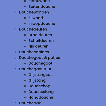
inbouwdeel
Buitendouche
Douchewanden
Zijwand
Inloopdouche
Douchedeuren
Draaideuren
Schuifdeuren
Nis deuren
Douchecabines
Douchegoot & putjes
Douchegoot
Douchegarnituur
Glijstangset
Glijstang
Douchekop
Doucheslang
Handdouche
Douchebak