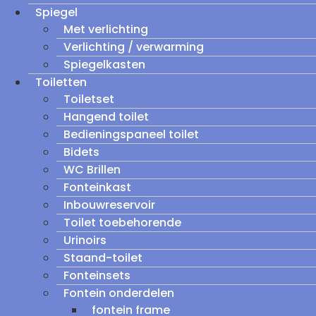
Spiegel
Met verlichting
Verlichting / verwarming
Spiegelkasten
Toiletten
Toiletset
Hangend toilet
Bedieningspaneel toilet
Bidets
WC Brillen
Fonteinkast
Inbouwreservoir
Toilet toebehorende
Urinoirs
Staand-toilet
Fonteinsets
Fontein onderdelen
fontein frame