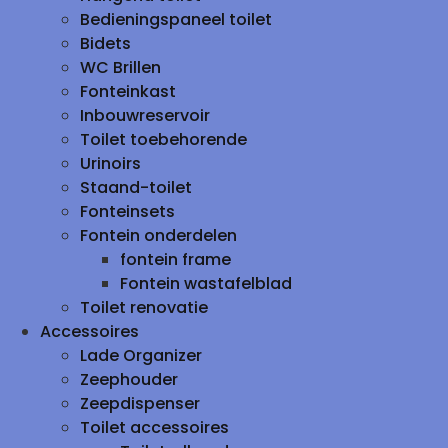
Bedieningspaneel toilet
Bidets
WC Brillen
Fonteinkast
Inbouwreservoir
Toilet toebehorende
Urinoirs
Staand-toilet
Fonteinsets
Fontein onderdelen
fontein frame
Fontein wastafelblad
Toilet renovatie
Accessoires
Lade Organizer
Zeephouder
Zeepdispenser
Toilet accessoires