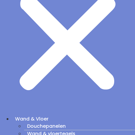
Wand & Vloer
Douchepanelen
Wand & vloertegels