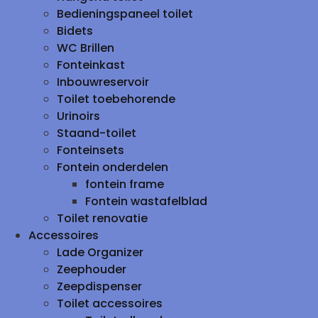
Bedieningspaneel toilet
Bidets
WC Brillen
Fonteinkast
Inbouwreservoir
Toilet toebehorende
Urinoirs
Staand-toilet
Fonteinsets
Fontein onderdelen
fontein frame
Fontein wastafelblad
Toilet renovatie
Accessoires
Lade Organizer
Zeephouder
Zeepdispenser
Toilet accessoires