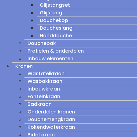
Glijstangset
Glijstang
Douchekop
Doucheslang
Handdouche
Douchebak
Profielen & onderdelen
Inbouw elementen
Kranen
Wastafelkraan
Wasbakkraan
Inbouwkraan
Fonteinkraan
Badkraan
Onderdelen kranen
Douchemengkraan
Kokendwaterkraan
Bidetkraan