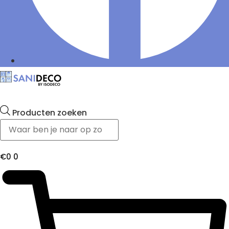
Producten zoeken
€
0
0