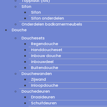
Topplaat (los)
Sifon
Sifon
Sifon onderdelen
Onderdelen badkamermeubels
Douche
Douchesets
Regendouche
Handdoucheset
Inbouw douche
inbouwdeel
Buitendouche
Douchewanden
Zijwand
Inloopdouche
Douchedeuren
Draaideuren
Schuifdeuren