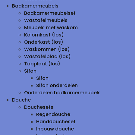
Badkamermeubels
Badkamermeubelset
Wastafelmeubels
Meubels met waskom
Kolomkast (los)
Onderkast (los)
Waskommen (los)
Wastafelblad (los)
Topplaat (los)
Sifon
Sifon
Sifon onderdelen
Onderdelen badkamermeubels
Douche
Douchesets
Regendouche
Handdoucheset
Inbouw douche