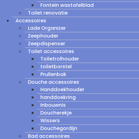
Fontein wastafelblad
Toilet renovatie
Accessoires
Lade Organizer
Zeephouder
Zeepdispenser
Toilet accessoires
Toiletrolhouder
toiletborstel
Prullenbak
Douche accessoires
Handdoekhouder
handdoekring
Inbouwnis
Doucherekje
Wissers
Douchegordijn
Bad accessoires