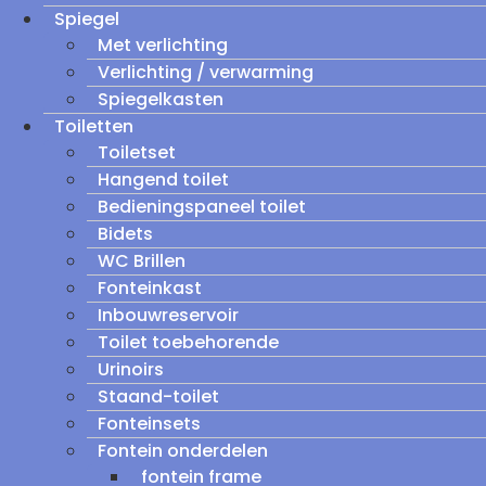
Spiegel
Met verlichting
Verlichting / verwarming
Spiegelkasten
Toiletten
Toiletset
Hangend toilet
Bedieningspaneel toilet
Bidets
WC Brillen
Fonteinkast
Inbouwreservoir
Toilet toebehorende
Urinoirs
Staand-toilet
Fonteinsets
Fontein onderdelen
fontein frame