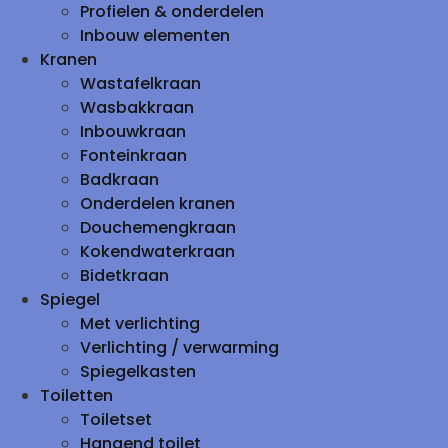
Profielen & onderdelen
Inbouw elementen
Kranen
Wastafelkraan
Wasbakkraan
Inbouwkraan
Fonteinkraan
Badkraan
Onderdelen kranen
Douchemengkraan
Kokendwaterkraan
Bidetkraan
Spiegel
Met verlichting
Verlichting / verwarming
Spiegelkasten
Toiletten
Toiletset
Hangend toilet