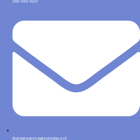
085 060 9201
klantenservice@sanideco.nl