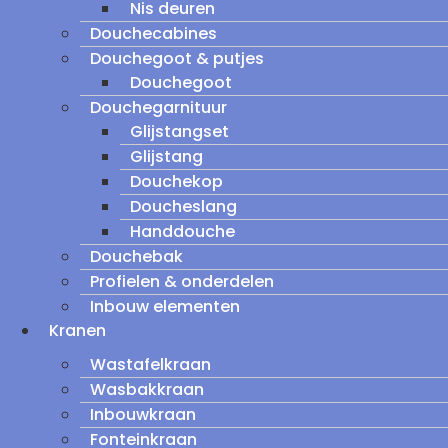
Nis deuren
Douchecabines
Douchegoot & putjes
Douchegoot
Douchegarnituur
Glijstangset
Glijstang
Douchekop
Doucheslang
Handdouche
Douchebak
Profielen & onderdelen
Inbouw elementen
Kranen
Wastafelkraan
Wasbakkraan
Inbouwkraan
Fonteinkraan