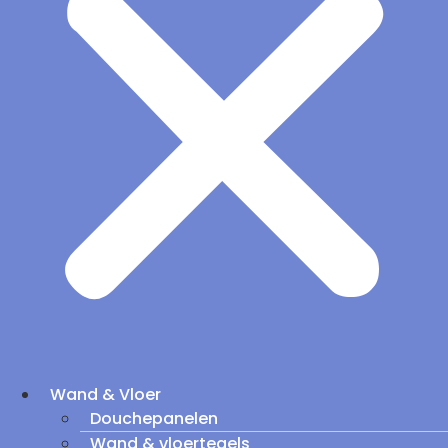
Wand & Vloer
Douchepanelen
Wand & vloertegels