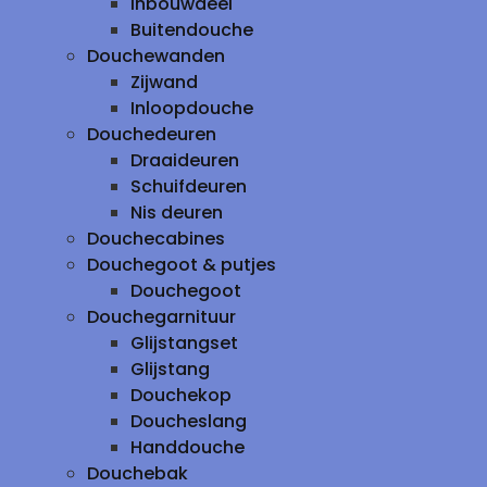
inbouwdeel
Buitendouche
Douchewanden
Zijwand
Inloopdouche
Douchedeuren
Draaideuren
Schuifdeuren
Nis deuren
Douchecabines
Douchegoot & putjes
Douchegoot
Douchegarnituur
Glijstangset
Glijstang
Douchekop
Doucheslang
Handdouche
Douchebak