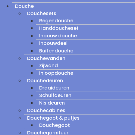
Douche
Douchesets
Regendouche
Handdoucheset
Inbouw douche
inbouwdeel
Buitendouche
Douchewanden
Zijwand
Inloopdouche
Douchedeuren
Draaideuren
Schuifdeuren
Nis deuren
Douchecabines
Douchegoot & putjes
Douchegoot
Douchegarnituur