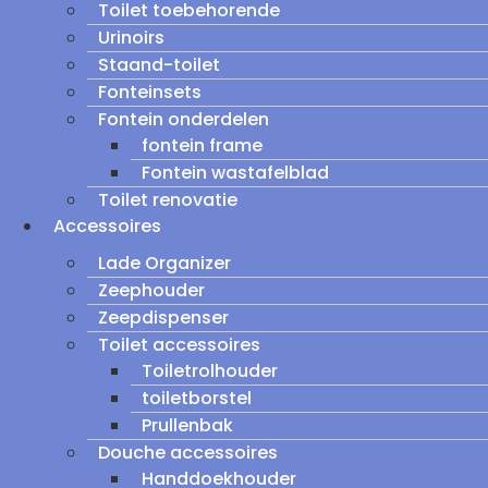
Toilet toebehorende
Urinoirs
Staand-toilet
Fonteinsets
Fontein onderdelen
fontein frame
Fontein wastafelblad
Toilet renovatie
Accessoires
Lade Organizer
Zeephouder
Zeepdispenser
Toilet accessoires
Toiletrolhouder
toiletborstel
Prullenbak
Douche accessoires
Handdoekhouder