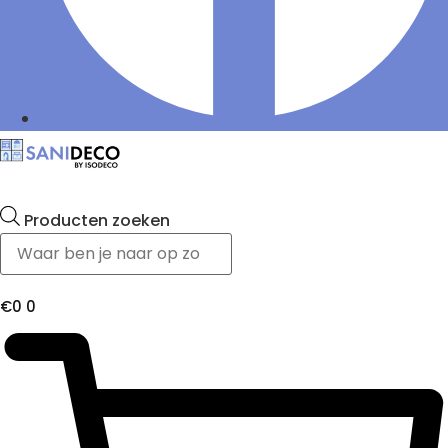
Producten zoeken
€
0
0