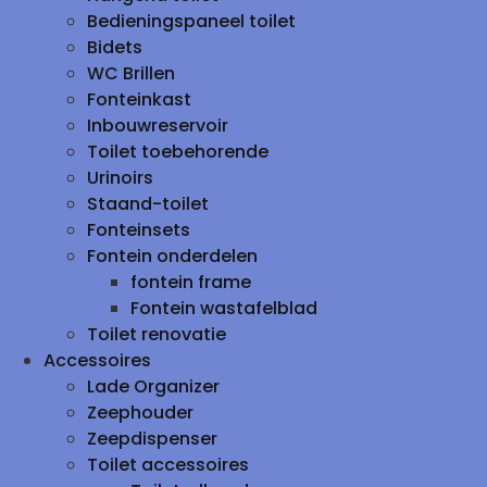
Bedieningspaneel toilet
Bidets
WC Brillen
Fonteinkast
Inbouwreservoir
Toilet toebehorende
Urinoirs
Staand-toilet
Fonteinsets
Fontein onderdelen
fontein frame
Fontein wastafelblad
Toilet renovatie
Accessoires
Lade Organizer
Zeephouder
Zeepdispenser
Toilet accessoires