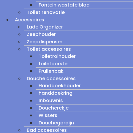
Fontein wastafelblad
Toilet renovatie
Accessoires
Lade Organizer
Zeephouder
Zeepdispenser
Toilet accessoires
Toiletrolhouder
toiletborstel
Prullenbak
Douche accessoires
Handdoekhouder
handdoekring
Inbouwnis
Doucherekje
Wissers
Douchegordijn
Bad accessoires