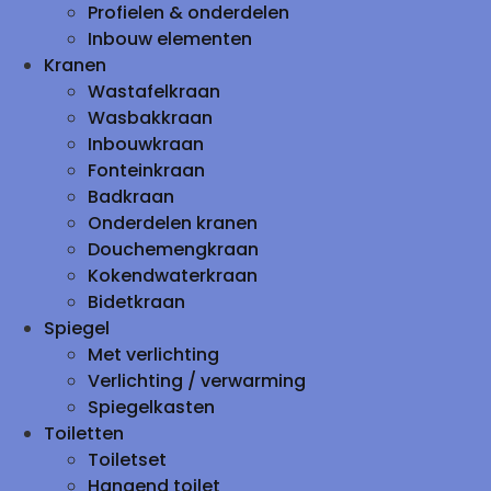
Profielen & onderdelen
Inbouw elementen
Kranen
Wastafelkraan
Wasbakkraan
Inbouwkraan
Fonteinkraan
Badkraan
Onderdelen kranen
Douchemengkraan
Kokendwaterkraan
Bidetkraan
Spiegel
Met verlichting
Verlichting / verwarming
Spiegelkasten
Toiletten
Toiletset
Hangend toilet