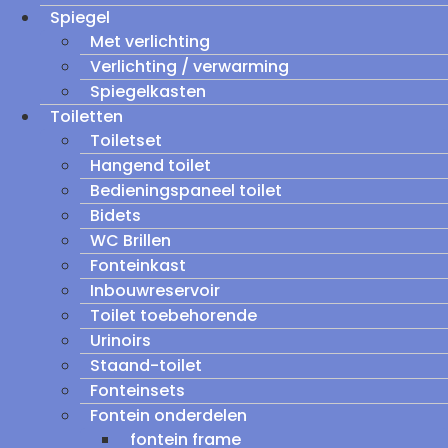
Spiegel
Met verlichting
Verlichting / verwarming
Spiegelkasten
Toiletten
Toiletset
Hangend toilet
Bedieningspaneel toilet
Bidets
WC Brillen
Fonteinkast
Inbouwreservoir
Toilet toebehorende
Urinoirs
Staand-toilet
Fonteinsets
Fontein onderdelen
fontein frame