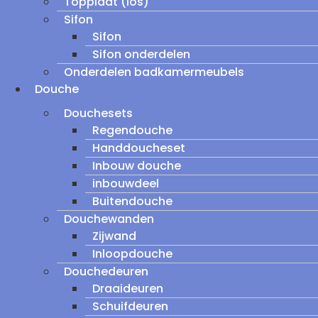
Topplaat (los)
Sifon
Sifon
Sifon onderdelen
Onderdelen badkamermeubels
Douche
Douchesets
Regendouche
Handdoucheset
Inbouw douche
inbouwdeel
Buitendouche
Douchewanden
Zijwand
Inloopdouche
Douchedeuren
Draaideuren
Schuifdeuren