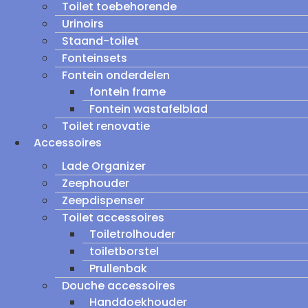
Toilet toebehorende
Urinoirs
Staand-toilet
Fonteinsets
Fontein onderdelen
fontein frame
Fontein wastafelblad
Toilet renovatie
Accessoires
Lade Organizer
Zeephouder
Zeepdispenser
Toilet accessoires
Toiletrolhouder
toiletborstel
Prullenbak
Douche accessoires
Handdoekhouder