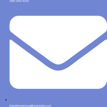
085 060 9201
klantenservice@sanideco.nl