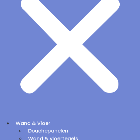
Wand & Vloer
Douchepanelen
Wand & vloertegels