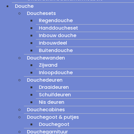
Douche
Douchesets
Regendouche
Handdoucheset
Inbouw douche
inbouwdeel
Buitendouche
Douchewanden
Zijwand
Inloopdouche
Douchedeuren
Draaideuren
Schuifdeuren
Nis deuren
Douchecabines
Douchegoot & putjes
Douchegoot
Douchegarnituur