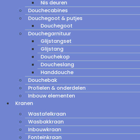
Nis deuren
Douchecabines
Douchegoot & putjes
Douchegoot
Douchegarnituur
Glijstangset
Glijstang
Douchekop
Doucheslang
Handdouche
Douchebak
Profielen & onderdelen
Inbouw elementen
Kranen
Wastafelkraan
Wasbakkraan
Inbouwkraan
Fonteinkraan