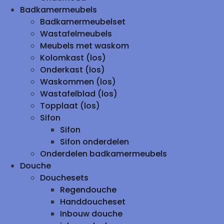
Badkamermeubels
Badkamermeubelset
Wastafelmeubels
Meubels met waskom
Kolomkast (los)
Onderkast (los)
Waskommen (los)
Wastafelblad (los)
Topplaat (los)
Sifon
Sifon
Sifon onderdelen
Onderdelen badkamermeubels
Douche
Douchesets
Regendouche
Handdoucheset
Inbouw douche