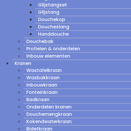
Glijstangset
Glijstang
Douchekop
Doucheslang
Handdouche
Douchebak
Profielen & onderdelen
Inbouw elementen
Kranen
Wastafelkraan
Wasbakkraan
Inbouwkraan
Fonteinkraan
Badkraan
Onderdelen kranen
Douchemengkraan
Kokendwaterkraan
Bidetkraan