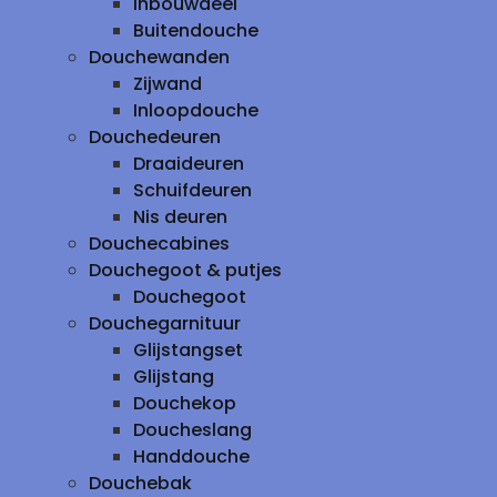
inbouwdeel
Buitendouche
Douchewanden
Zijwand
Inloopdouche
Douchedeuren
Draaideuren
Schuifdeuren
Nis deuren
Douchecabines
Douchegoot & putjes
Douchegoot
Douchegarnituur
Glijstangset
Glijstang
Douchekop
Doucheslang
Handdouche
Douchebak