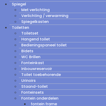
Spiegel
Met verlichting
Verlichting / verwarming
Spiegelkasten
Toiletten
Toiletset
Hangend toilet
Bedieningspaneel toilet
Bidets
WC Brillen
Fonteinkast
Inbouwreservoir
Toilet toebehorende
Urinoirs
Staand-toilet
Fonteinsets
Fontein onderdelen
fontein frame