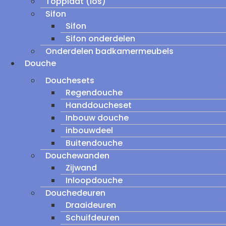
Topplaat (los)
Sifon
Sifon
Sifon onderdelen
Onderdelen badkamermeubels
Douche
Douchesets
Regendouche
Handdoucheset
Inbouw douche
inbouwdeel
Buitendouche
Douchewanden
Zijwand
Inloopdouche
Douchedeuren
Draaideuren
Schuifdeuren