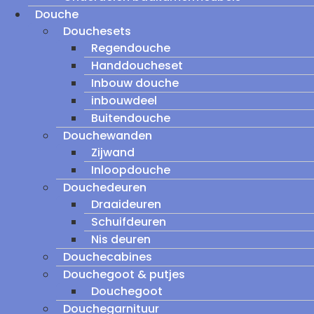
Douche
Douchesets
Regendouche
Handdoucheset
Inbouw douche
inbouwdeel
Buitendouche
Douchewanden
Zijwand
Inloopdouche
Douchedeuren
Draaideuren
Schuifdeuren
Nis deuren
Douchecabines
Douchegoot & putjes
Douchegoot
Douchegarnituur