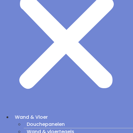
Wand & Vloer
Douchepanelen
Wand & vloertegels