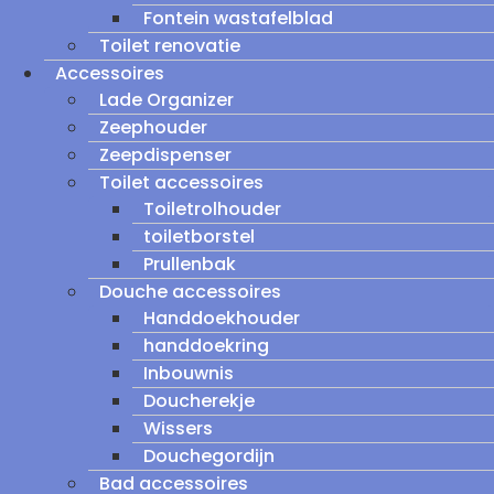
Fontein wastafelblad
Toilet renovatie
Accessoires
Lade Organizer
Zeephouder
Zeepdispenser
Toilet accessoires
Toiletrolhouder
toiletborstel
Prullenbak
Douche accessoires
Handdoekhouder
handdoekring
Inbouwnis
Doucherekje
Wissers
Douchegordijn
Bad accessoires