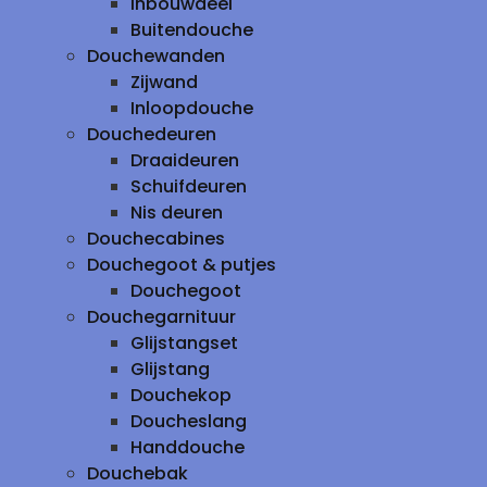
inbouwdeel
Buitendouche
Douchewanden
Zijwand
Inloopdouche
Douchedeuren
Draaideuren
Schuifdeuren
Nis deuren
Douchecabines
Douchegoot & putjes
Douchegoot
Douchegarnituur
Glijstangset
Glijstang
Douchekop
Doucheslang
Handdouche
Douchebak