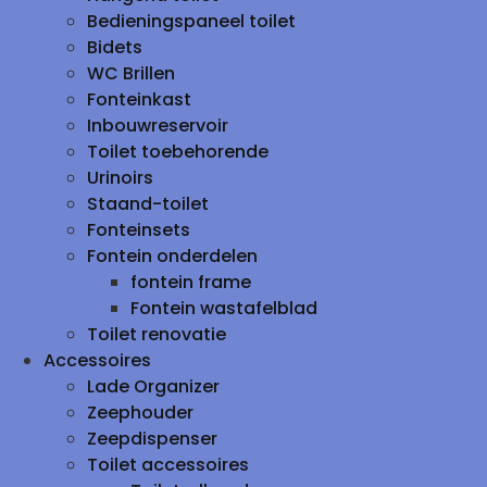
Bedieningspaneel toilet
Bidets
WC Brillen
Fonteinkast
Inbouwreservoir
Toilet toebehorende
Urinoirs
Staand-toilet
Fonteinsets
Fontein onderdelen
fontein frame
Fontein wastafelblad
Toilet renovatie
Accessoires
Lade Organizer
Zeephouder
Zeepdispenser
Toilet accessoires