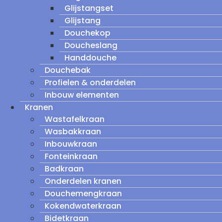
Glijstangset
Glijstang
Douchekop
Doucheslang
Handdouche
Douchebak
Profielen & onderdelen
Inbouw elementen
Kranen
Wastafelkraan
Wasbakkraan
Inbouwkraan
Fonteinkraan
Badkraan
Onderdelen kranen
Douchemengkraan
Kokendwaterkraan
Bidetkraan