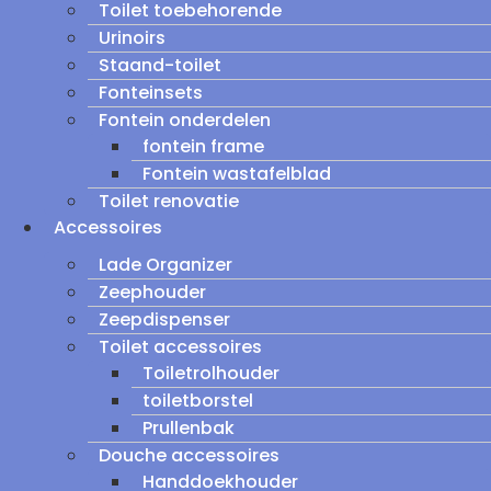
Toilet toebehorende
Urinoirs
Staand-toilet
Fonteinsets
Fontein onderdelen
fontein frame
Fontein wastafelblad
Toilet renovatie
Accessoires
Lade Organizer
Zeephouder
Zeepdispenser
Toilet accessoires
Toiletrolhouder
toiletborstel
Prullenbak
Douche accessoires
Handdoekhouder