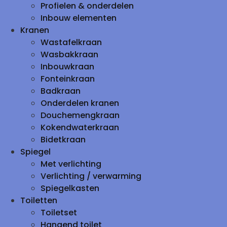
Profielen & onderdelen
Inbouw elementen
Kranen
Wastafelkraan
Wasbakkraan
Inbouwkraan
Fonteinkraan
Badkraan
Onderdelen kranen
Douchemengkraan
Kokendwaterkraan
Bidetkraan
Spiegel
Met verlichting
Verlichting / verwarming
Spiegelkasten
Toiletten
Toiletset
Hangend toilet