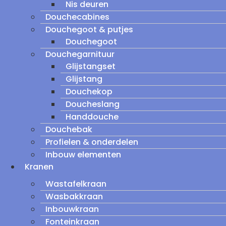
Nis deuren
Douchecabines
Douchegoot & putjes
Douchegoot
Douchegarnituur
Glijstangset
Glijstang
Douchekop
Doucheslang
Handdouche
Douchebak
Profielen & onderdelen
Inbouw elementen
Kranen
Wastafelkraan
Wasbakkraan
Inbouwkraan
Fonteinkraan