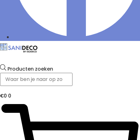
Producten zoeken
€
0
0