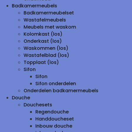
Badkamermeubels
Badkamermeubelset
Wastafelmeubels
Meubels met waskom
Kolomkast (los)
Onderkast (los)
Waskommen (los)
Wastafelblad (los)
Topplaat (los)
Sifon
Sifon
Sifon onderdelen
Onderdelen badkamermeubels
Douche
Douchesets
Regendouche
Handdoucheset
Inbouw douche