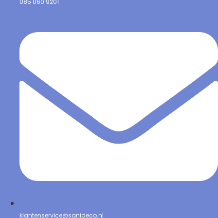
085 060 9201
klantenservice@sanideco.nl